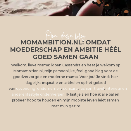
Over deze blog
MOMAMBITION.NL: OMDAT
MOEDERSCHAP EN AMBITIE HÉÉL
GOED SAMEN GAAN
Welkom, lieve mama: ik ben Cassandra en heet je welkom op
Momambition.nl, mijn persoonlijke, feel-good blog voor de
goedverzorgde en moderne mama. Voor jou! Je vindt hier
dagelijks inspiratie en artikelen op het gebied
van
opvoeding
,
ondernemen
,
skincare
,
fashion
,
travel
,
interieur en
andere lifestyle onderwerpen.
Ik laat je zien hoe ik alle ballen
probeer hoog te houden en mijn mooiste leven leidt samen
met mijn gezin!