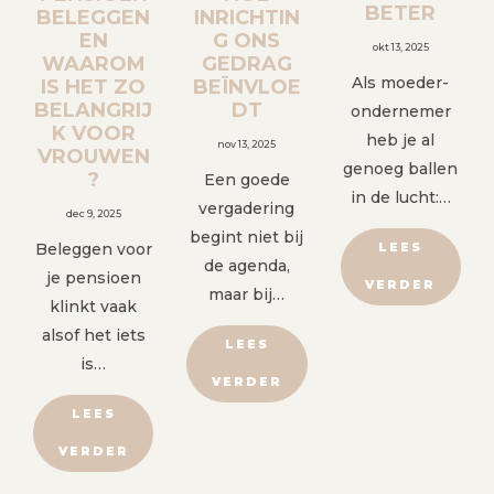
BETER
BELEGGEN
INRICHTIN
EN
G ONS
okt 13, 2025
WAAROM
GEDRAG
Als moeder-
IS HET ZO
BEÏNVLOE
BELANGRIJ
DT
ondernemer
K VOOR
heb je al
nov 13, 2025
VROUWEN
genoeg ballen
?
Een goede
in de lucht:…
vergadering
dec 9, 2025
begint niet bij
Beleggen voor
LEES
de agenda,
je pensioen
VERDER
maar bij…
klinkt vaak
alsof het iets
LEES
is…
VERDER
LEES
VERDER