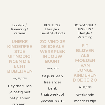
Lifestyle
BUSINESS
BODY & SOUL
Parenting
Lifestyle
BUSINESS
Personal
Travel & Hotspots
Lifestyle
Parenting
UNIEKE
ZO VIND JE
FIT
KINDERFEE
DE IDEALE
BLIJVEN
STJE
WERKPLEK
ALS
UITNODIGI
IN JOUW
MOEDER
NGEN DIE
BUURT
VAN
ECHT
mrt 6, 2025
JONGE
BIJBLIJVEN
KINDEREN
Of je nu een
aug 29, 2025
DOE JE ZO
freelancer
Hey daar! Ben
feb 28, 2025
bent,
je bezig met
thuiswerkt of
Werkende
het plannen
gewoon een…
moeders zijn
van een…