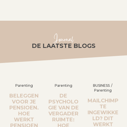
Journal
DE LAATSTE BLOGS
Parenting
Parenting
BUSINESS
Parenting
BELEGGEN
DE
MAILCHIMP
VOOR JE
PSYCHOLO
TE
PENSIOEN.
GIE VAN DE
INGEWIKKE
HOE
VERGADER
LD? DIT
WERKT
RUIMTE:
WERKT
PENSIOEN
HOE