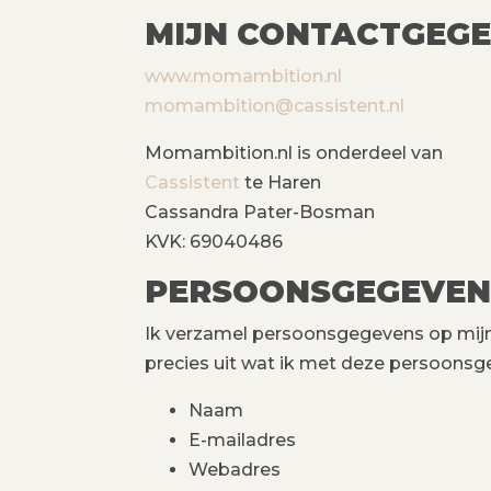
MIJN CONTACTGEG
www.momambition.nl
momambition@cassistent.nl
Momambition.nl is onderdeel van
Cassistent
te Haren
Cassandra Pater-Bosman
KVK: 69040486
PERSOONSGEGEVEN
Ik verzamel persoonsgegevens op mijn bl
precies uit wat ik met deze persoonsg
Naam
E-mailadres
Webadres