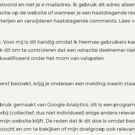
toond en niet je e-mailadres. Ik gebruik dit adres alleen
ctie op de website of wanneer je een haatdragende re
sterijen en verwijderen haatdragende comments. Lees 
. Voor mij is dit handig omdat ik hiermee gebruikers ka
ik dit om te controleren dat een winactie deelnemer n
kwalificeerd onder het mom van valspelen.
rst bezoekt, krijg je onderaan een melding waarin st
ruik gemaakt van Google Analytics, dit is een progra
ij (collectief, dus niet individueel) enige andere releva
ijn website blijft. De reden dat ik dit doe is omdat bed
zocht en om te bekijken of mijn doelgroep ook relevan