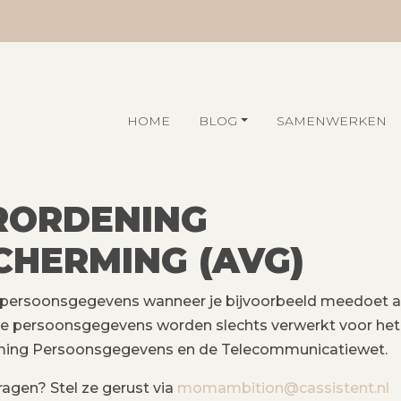
HOME
BLOG
SAMENWERKEN
RORDENING
CHERMING (AVG)
 persoonsgegevens wanneer je bijvoorbeeld meedoet aa
ze persoonsgegevens worden slechts verwerkt voor het d
ing Persoonsgegevens en de Telecommunicatiewet.
ragen? Stel ze gerust via
momambition@cassistent.nl