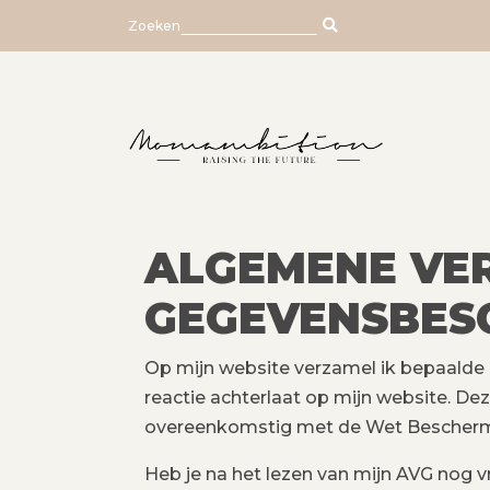
Skip
Zoeken
to
content
ALGEMENE VE
GEGEVENSBES
Op mijn website verzamel ik bepaalde
reactie achterlaat op mijn website. De
overeenkomstig met de Wet Bescherm
Heb je na het lezen van mijn AVG nog v