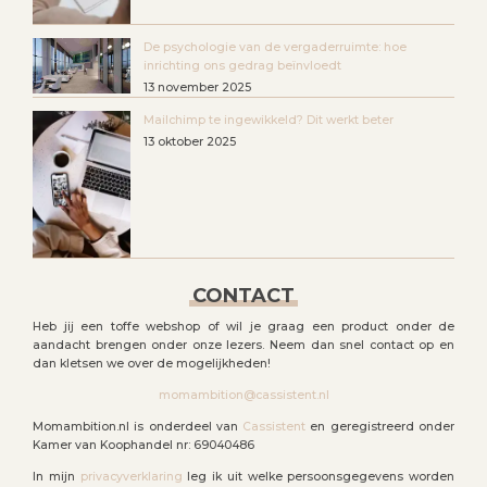
De psychologie van de vergaderruimte: hoe
inrichting ons gedrag beïnvloedt
13 november 2025
Mailchimp te ingewikkeld? Dit werkt beter
13 oktober 2025
CONTACT
Heb jij een toffe webshop of wil je graag een product onder de
aandacht brengen onder onze lezers. Neem dan snel contact op en
dan kletsen we over de mogelijkheden!
momambition@cassistent.nl
Momambition.nl is onderdeel van
Cassistent
en geregistreerd onder
Kamer van Koophandel nr: 69040486
In mijn
privacyverklaring
leg ik uit welke persoonsgegevens worden