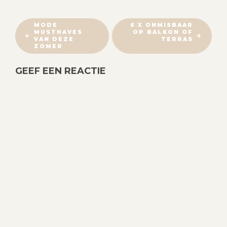
B
MODE
6 X ONMISBAAR
MUSTHAVES
OP BALKON OF
E
VAN DEZE
TERRAS
R
ZOMER
I
GEEF EEN REACTIE
C
H
T
N
A
V
I
G
A
T
I
E