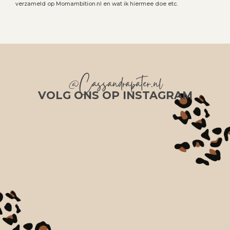
verzameld op Momambition.nl en wat ik hiermee doe etc.
@Cassandrapater.nl
VOLG ONS OP INSTAGRAM