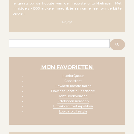
je graag op de hoogte van de nieuwste ontwikkelingen. Met
inmiddels +1500 artikelen raad ik je aan om er een wijntje bij te
pakken.
Enjoy!
Zoeken
MIJN FAVORIETEN
InteriorQueen
Cassistent
Flawlash locatie haren
Flawlash locatie Enschede
Jortt Boekhouden
Edelsteensieraden
Uitpakken met inpakken
Lowcarb Lifestyle