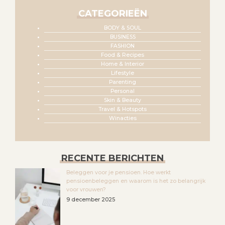
CATEGORIEËN
BODY & SOUL
BUSINESS
FASHION
Food & Recipes
Home & Interior
Lifestyle
Parenting
Personal
Skin & Beauty
Travel & Hotspots
Winacties
RECENTE BERICHTEN
Beleggen voor je pensioen. Hoe werkt
pensioenbeleggen en waarom is het zo belangrijk
voor vrouwen?
9 december 2025