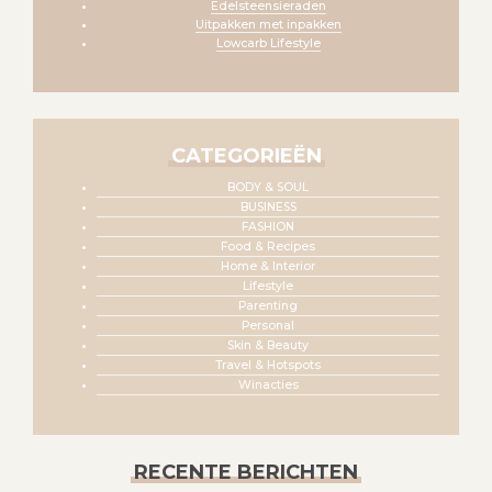
Edelsteensieraden
Uitpakken met inpakken
Lowcarb Lifestyle
CATEGORIEËN
BODY & SOUL
BUSINESS
FASHION
Food & Recipes
Home & Interior
Lifestyle
Parenting
Personal
Skin & Beauty
Travel & Hotspots
Winacties
RECENTE BERICHTEN