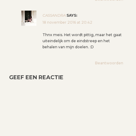
A
T
CASSANDRA
SAYS:
I
18 november 2016 at 20:42
E
Thnx meis. Het wordt pittig, maar het gaat
uiteindelijk om de eindstreep en het
behalen van mijn doelen. :D
Beantwoorden
GEEF EEN REACTIE