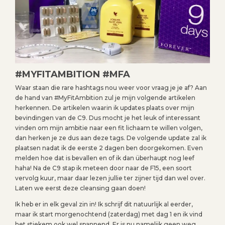
#MYFITAMBITION #MFA
Waar staan die rare hashtags nou weer voor vraag je je af? Aan
de hand van #MyFitAmbition zul je mijn volgende artikelen
herkennen. De artikelen waarin ik updates plaats over mijn
bevindingen van de C9. Dus mocht je het leuk of interessant
vinden om mijn ambitie naar een fit lichaam te willen volgen,
dan herken je ze dus aan deze tags. De volgende update zal ik
plaatsen nadat ik de eerste 2 dagen ben doorgekomen. Even
melden hoe dat is bevallen en of ik dan überhaupt nog leef
haha! Na de C9 stap ik meteen door naar de F15, een soort
vervolg kuur, maar daar lezen jullie ter zijner tijd dan wel over.
Laten we eerst deze cleansing gaan doen!
Ik heb er in elk geval zin in! Ik schrijf dit natuurlijk al eerder,
maar ik start morgenochtend (zaterdag) met dag 1 en ik vind
het stiekem ook wel spannend. Er is nu namelijk geen weg