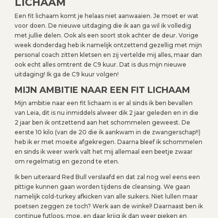
LICHAAM
Een fit lichaam komt je helaas niet aanwaaien. Je moet er wat
voor doen. De nieuwe uitdaging die ik aan ga wil ik volledig
met jullie delen. Ook als een soort stok achter de deur. Vorige
week donderdag heb ik namelijk ontzettend gezellig met mijn
personal coach zitten kletsen en zij vertelde mij alles, maar dan
ook echt alles omtrent de C9 kuur. Dat is dus mijn nieuwe
uitdaging! Ik ga de C9 kuur volgen!
MIJN AMBITIE NAAR EEN FIT LICHAAM
Mijn ambitie naar een fit lichaam is er al sinds ik ben bevallen
van Leia, dit is nu inmiddels alweer dik 2 jaar geleden en in die
2 jaar ben ik ontzettend aan het schommelen geweest. De
eerste 10 kilo (van de 20 die ik aankwam in de zwangerschap!!)
heb ik er met moeite afgekregen. Daarna bleef ik schommelen
en sinds ik weer werk valt het mij allemaal een beetje zwaar
om regelmatig en gezond te eten.
Ik ben uiteraard Red Bull verslaafd en dat zal nog wel eens een
pittige kunnen gaan worden tijdens de cleansing. We gaan
namelijk cold-turkey afkicken van alle suikers. Niet lullen maar
poetsen zeggen ze toch? Werk aan de winkel! Daarnaast ben ik
continue futloos, moe, en daar krijg ik dan weer pieken en