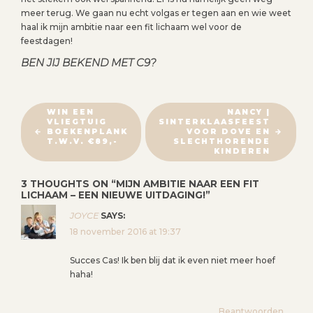
meer terug. We gaan nu echt volgas er tegen aan en wie weet
haal ik mijn ambitie naar een fit lichaam wel voor de
feestdagen!
BEN JIJ BEKEND MET C9?
B
WIN EEN
NANCY |
VLIEGTUIG
SINTERKLAASFEEST
E
BOEKENPLANK
VOOR DOVE EN
R
T.W.V. €89,-
SLECHTHORENDE
KINDEREN
I
C
3 THOUGHTS ON “
MIJN AMBITIE NAAR EEN FIT
H
LICHAAM – EEN NIEUWE UITDAGING!
”
T
JOYCE
SAYS:
N
18 november 2016 at 19:37
A
Succes Cas! Ik ben blij dat ik even niet meer hoef
V
haha!
I
G
Beantwoorden