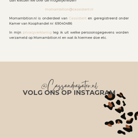
dan kletsen we over de mogelijkheden!
momambition@cassistent.nl
Momambition.nl is onderdeel van
Cassistent
en geregistreerd onder
Kamer van Koophandel nr: 69040486
In mijn
privacyverklaring
leg ik uit welke persoonsgegevens worden
verzameld op Momambition.nl en wat ik hiermee doe etc.
@Cassandrapater.nl
VOLG ONS OP INSTAGRAM