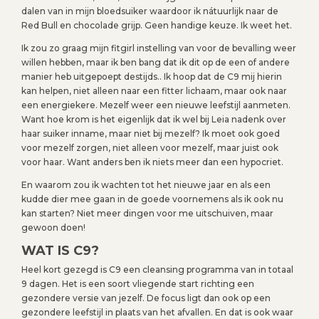
dalen van in mijn bloedsuiker waardoor ik nátuurlijk naar de
Red Bull en chocolade grijp. Geen handige keuze. Ik weet het.
Ik zou zo graag mijn fitgirl instelling van voor de bevalling weer
willen hebben, maar ik ben bang dat ik dit op de een of andere
manier heb uitgepoept destijds.. Ik hoop dat de C9 mij hierin
kan helpen, niet alleen naar een fitter lichaam, maar ook naar
een energiekere. Mezelf weer een nieuwe leefstijl aanmeten.
Want hoe krom is het eigenlijk dat ik wel bij Leia nadenk over
haar suiker inname, maar niet bij mezelf? Ik moet ook goed
voor mezelf zorgen, niet alleen voor mezelf, maar juist ook
voor haar. Want anders ben ik niets meer dan een hypocriet.
En waarom zou ik wachten tot het nieuwe jaar en als een
kudde dier mee gaan in de goede voornemens als ik ook nu
kan starten? Niet meer dingen voor me uitschuiven, maar
gewoon doen!
WAT IS C9?
Heel kort gezegd is C9 een cleansing programma van in totaal
9 dagen. Het is een soort vliegende start richting een
gezondere versie van jezelf. De focus ligt dan ook op een
gezondere leefstijl in plaats van het afvallen. En dat is ook waar