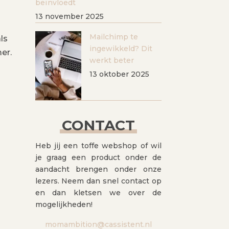
beïnvloedt
13 november 2025
Mailchimp te
ls
ingewikkeld? Dit
er.
werkt beter
13 oktober 2025
CONTACT
Heb jij een toffe webshop of wil
je graag een product onder de
aandacht brengen onder onze
lezers. Neem dan snel contact op
en dan kletsen we over de
mogelijkheden!
momambition@cassistent.nl