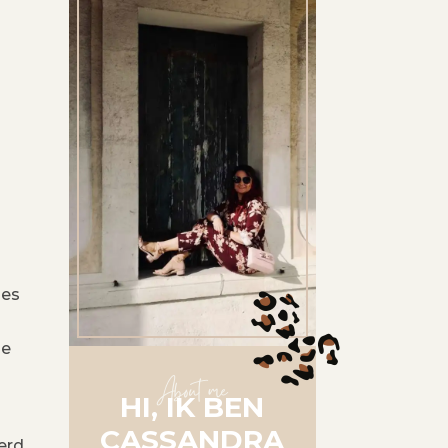
ies
de
About me
HI, IK BEN
CASSANDRA
erd.