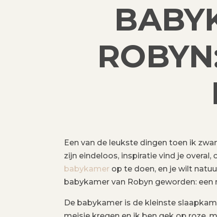
BABY
ROBYN:
Een van de leukste dingen toen ik zwa
zijn eindeloos, inspiratie vind je over
babykamer
op te doen, en je wilt natuur
babykamer van Robyn geworden: een me
De babykamer is de kleinste slaapkamer
meisje kregen en ik ben gek op roze, m