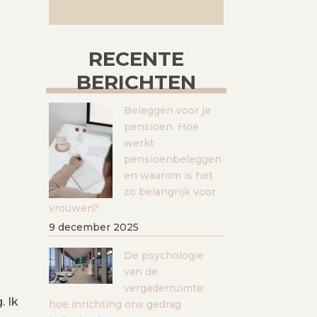
RECENTE
BERICHTEN
Beleggen voor je
pensioen. Hoe
werkt
pensioenbeleggen
en waarom is het
zo belangrijk voor
vrouwen?
9 december 2025
De psychologie
van de
vergaderruimte:
. Ik
hoe inrichting ons gedrag