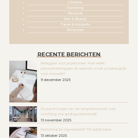
Lifestyle
Parenting
Personal
Skin & Beauty
Travel & Hotspots
Winacties
RECENTE BERICHTEN
Beleggen voor je pensioen. Hoe werkt
pensioenbeleggen en waarom is het zo belangrijk
voor vrouwen?
9 december 2025
De psychologie van de vergaderruimte: hoe
inrichting ons gedrag beïnvloedt
13 november 2025
Mailchimp te ingewikkeld? Dit werkt beter
13 oktober 2025