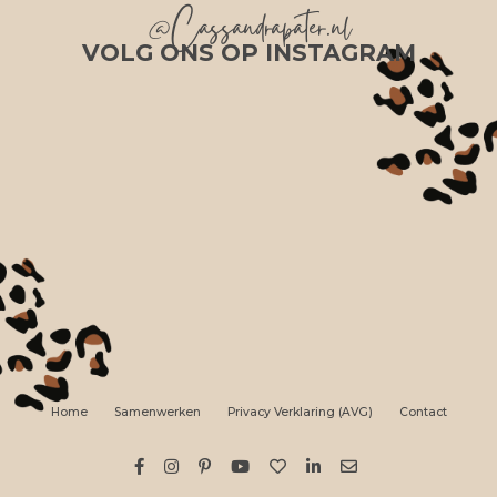
@Cassandrapater.nl
VOLG ONS OP INSTAGRAM
Home
Samenwerken
Privacy Verklaring (AVG)
Contact