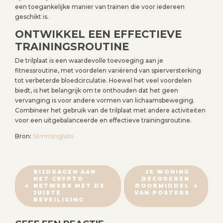
een toegankelijke manier van trainen die voor iedereen
geschikt is.
ONTWIKKEL EEN EFFECTIEVE
TRAININGSROUTINE
De trilplaat is een waardevolle toevoeging aan je
fitnessroutine, met voordelen variërend van spierversterking
tot verbeterde bloedcirculatie. Hoewel het veel voordelen
biedt, is het belangrijk om te onthouden dat het geen
vervanging is voor andere vormen van lichaamsbeweging.
Combineer het gebruik van de trilplaat met andere activiteiten
voor een uitgebalanceerde en effectieve trainingsroutine.
Bron:
Slimminglabs
B
BIJDRAGEN AAN
JE WONING
HET CRYPTO
DECOREREN
E
NETWERK MET DE
DOORMIDDEL
R
JUISTE
VAN POSTERS
BEVEILIGING
I
C