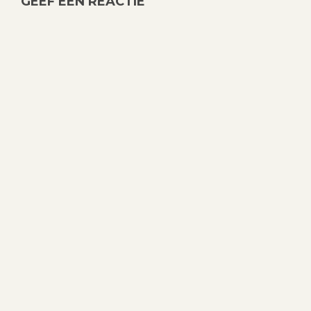
GEEF EEN REACTIE
H
T
N
A
V
I
G
A
T
I
E