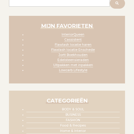
Zoeken
MIJN FAVORIETEN
InteriorQueen
Cassistent
Flawlash locatie haren
Flawlash locatie Enschede
Jortt Boekhouden
Edelsteensieraden
Uitpakken met inpakken
Lowcarb Lifestyle
CATEGORIEËN
BODY & SOUL
BUSINESS
FASHION
Food & Recipes
Home & Interior