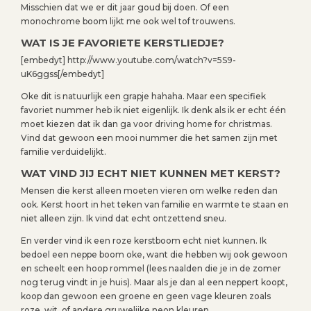
Misschien dat we er dit jaar goud bij doen. Of een
monochrome boom lijkt me ook wel tof trouwens.
WAT IS JE FAVORIETE KERSTLIEDJE?
[embedyt] http://www.youtube.com/watch?v=5S9-
uK6ggss[/embedyt]
Oke dit is natuurlijk een grapje hahaha. Maar een specifiek
favoriet nummer heb ik niet eigenlijk. Ik denk als ik er echt één
moet kiezen dat ik dan ga voor driving home for christmas.
Vind dat gewoon een mooi nummer die het samen zijn met
familie verduidelijkt.
WAT VIND JIJ ECHT NIET KUNNEN MET KERST?
Mensen die kerst alleen moeten vieren om welke reden dan
ook. Kerst hoort in het teken van familie en warmte te staan en
niet alleen zijn. Ik vind dat echt ontzettend sneu.
En verder vind ik een roze kerstboom echt niet kunnen. Ik
bedoel een neppe boom oke, want die hebben wij ook gewoon
en scheelt een hoop rommel (lees naalden die je in de zomer
nog terug vindt in je huis). Maar als je dan al een neppert koopt,
koop dan gewoon een groene en geen vage kleuren zoals
roze, wit, of andere gruwelijke neon kleuren.