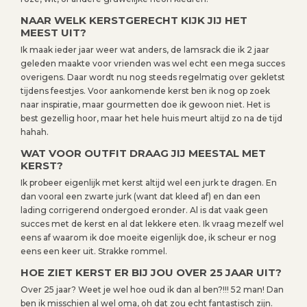
NAAR WELK KERSTGERECHT KIJK JIJ HET
MEEST UIT?
Ik maak ieder jaar weer wat anders, de lamsrack die ik 2 jaar
geleden maakte voor vrienden was wel echt een mega succes
overigens. Daar wordt nu nog steeds regelmatig over gekletst
tijdens feestjes. Voor aankomende kerst ben ik nog op zoek
naar inspiratie, maar gourmetten doe ik gewoon niet. Het is
best gezellig hoor, maar het hele huis meurt altijd zo na de tijd
hahah.
WAT VOOR OUTFIT DRAAG JIJ MEESTAL MET
KERST?
Ik probeer eigenlijk met kerst altijd wel een jurk te dragen. En
dan vooral een zwarte jurk (want dat kleed af) en dan een
lading corrigerend ondergoed eronder. Al is dat vaak geen
succes met de kerst en al dat lekkere eten. Ik vraag mezelf wel
eens af waarom ik doe moeite eigenlijk doe, ik scheur er nog
eens een keer uit. Strakke rommel.
HOE ZIET KERST ER BIJ JOU OVER 25 JAAR UIT?
Over 25 jaar? Weet je wel hoe oud ik dan al ben?!!! 52 man! Dan
ben ik misschien al wel oma, oh dat zou echt fantastisch zijn.