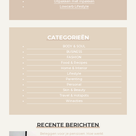
Uitpakken met inpakken
Lowcarb Lifestyle
CATEGORIEËN
BODY & SOUL
BUSINESS
FASHION
Food & Recipes
Home & Interior
Lifestyle
Parenting
Personal
Skin & Beauty
Travel & Hotspots
Winacties
RECENTE BERICHTEN
Beleggen voor je pensioen. Hoe werkt