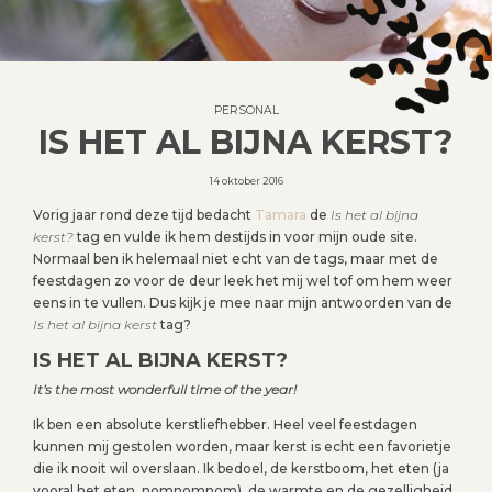
PERSONAL
IS HET AL BIJNA KERST?
14 oktober 2016
Vorig jaar rond deze tijd bedacht
Tamara
de
Is het al bijna
kerst?
tag en vulde ik hem destijds in voor mijn oude site.
Normaal ben ik helemaal niet echt van de tags, maar met de
feestdagen zo voor de deur leek het mij wel tof om hem weer
eens in te vullen. Dus kijk je mee naar mijn antwoorden van de
Is het al bijna kerst
tag?
IS HET AL BIJNA KERST?
It’s the most wonderfull time of the year!
Ik ben een absolute kerstliefhebber. Heel veel feestdagen
kunnen mij gestolen worden, maar kerst is echt een favorietje
die ik nooit wil overslaan. Ik bedoel, de kerstboom, het eten (ja
vooral het eten, nomnomnom), de warmte en de gezelligheid