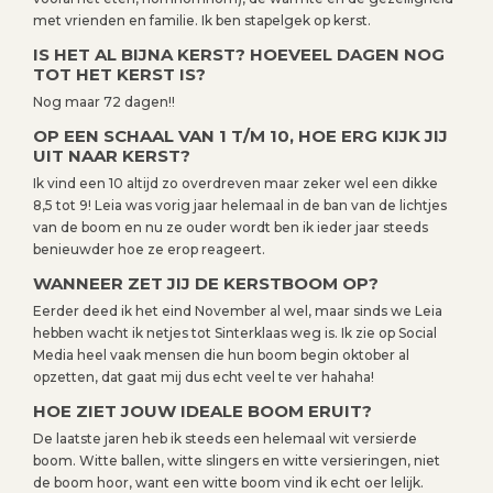
met vrienden en familie. Ik ben stapelgek op kerst.
IS HET AL BIJNA KERST? HOEVEEL DAGEN NOG
TOT HET KERST IS?
Nog maar 72 dagen!!
OP EEN SCHAAL VAN 1 T/M 10, HOE ERG KIJK JIJ
UIT NAAR KERST?
Ik vind een 10 altijd zo overdreven maar zeker wel een dikke
8,5 tot 9! Leia was vorig jaar helemaal in de ban van de lichtjes
van de boom en nu ze ouder wordt ben ik ieder jaar steeds
benieuwder hoe ze erop reageert.
WANNEER ZET JIJ DE KERSTBOOM OP?
Eerder deed ik het eind November al wel, maar sinds we Leia
hebben wacht ik netjes tot Sinterklaas weg is. Ik zie op Social
Media heel vaak mensen die hun boom begin oktober al
opzetten, dat gaat mij dus echt veel te ver hahaha!
HOE ZIET JOUW IDEALE BOOM ERUIT?
De laatste jaren heb ik steeds een helemaal wit versierde
boom. Witte ballen, witte slingers en witte versieringen, niet
de boom hoor, want een witte boom vind ik echt oer lelijk.