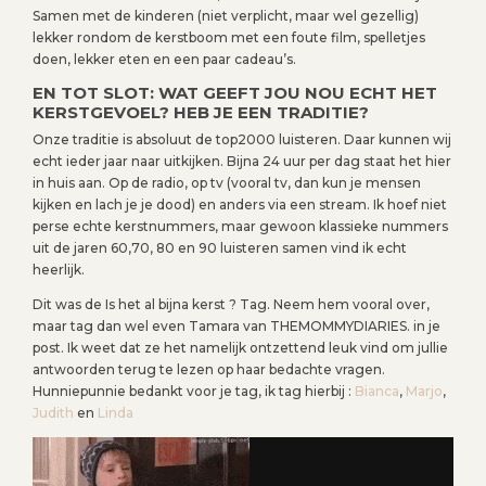
Samen met de kinderen (niet verplicht, maar wel gezellig)
lekker rondom de kerstboom met een foute film, spelletjes
doen, lekker eten en een paar cadeau’s.
EN TOT SLOT: WAT GEEFT JOU NOU ECHT HET
KERSTGEVOEL? HEB JE EEN TRADITIE?
Onze traditie is absoluut de top2000 luisteren. Daar kunnen wij
echt ieder jaar naar uitkijken. Bijna 24 uur per dag staat het hier
in huis aan. Op de radio, op tv (vooral tv, dan kun je mensen
kijken en lach je je dood) en anders via een stream. Ik hoef niet
perse echte kerstnummers, maar gewoon klassieke nummers
uit de jaren 60,70, 80 en 90 luisteren samen vind ik echt
heerlijk.
Dit was de Is het al bijna kerst ? Tag. Neem hem vooral over,
maar tag dan wel even Tamara van THEMOMMYDIARIES. in je
post. Ik weet dat ze het namelijk ontzettend leuk vind om jullie
antwoorden terug te lezen op haar bedachte vragen.
Hunniepunnie bedankt voor je tag, ik tag hierbij :
Bianca
,
Marjo
,
Judith
en
Linda