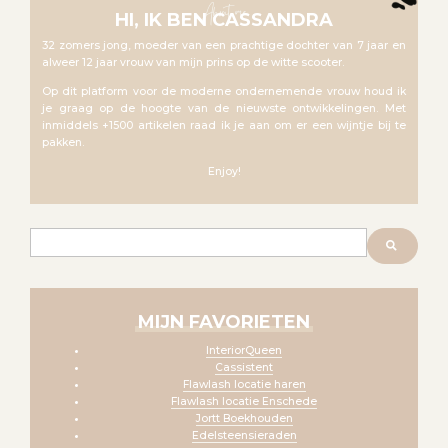
About me
HI, IK BEN CASSANDRA
32 zomers jong, moeder van een prachtige dochter van 7 jaar en
alweer 12 jaar vrouw van mijn prins op de witte scooter.
Op dit platform voor de moderne ondernemende vrouw houd ik
je graag op de hoogte van de nieuwste ontwikkelingen. Met
inmiddels +1500 artikelen raad ik je aan om er een wijntje bij te
pakken.
Enjoy!
Zoeken
MIJN FAVORIETEN
InteriorQueen
Cassistent
Flawlash locatie haren
Flawlash locatie Enschede
Jortt Boekhouden
Edelsteensieraden