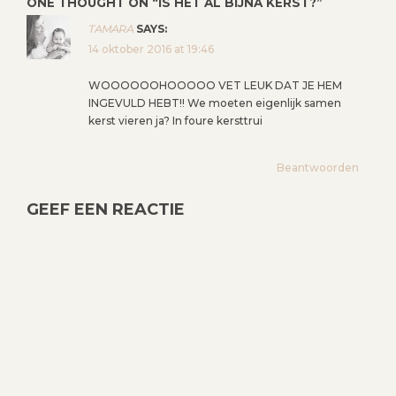
ONE THOUGHT ON “
IS HET AL BIJNA KERST?
”
C
H
TAMARA
SAYS:
14 oktober 2016 at 19:46
T
N
WOOOOOOHOOOOO VET LEUK DAT JE HEM
A
INGEVULD HEBT!! We moeten eigenlijk samen
V
kerst vieren ja? In foure kersttrui
I
G
Beantwoorden
A
T
GEEF EEN REACTIE
I
E