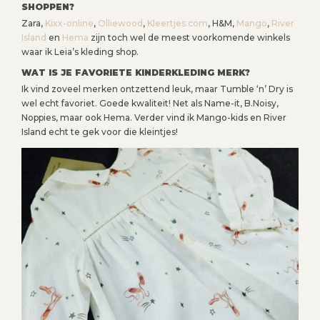
SHOPPEN?
Zara,
Kixx-online
,
Olliewood
,
Kleertjes.com
, H&M,
Mango
,
River
Island
en
Hema
zijn toch wel de meest voorkomende winkels
waar ik Leia’s kleding shop.
WAT IS JE FAVORIETE KINDERKLEDING MERK?
Ik vind zoveel merken ontzettend leuk, maar Tumble ‘n’ Dry is
wel echt favoriet. Goede kwaliteit! Net als Name-it, B.Noisy,
Noppies, maar ook Hema. Verder vind ik Mango-kids en River
Island echt te gek voor die kleintjes!