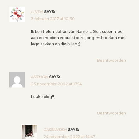
LINDA
SAYS:
3 februari 2017 at 10:30
Ik ben helemaal fan van Name it. Sluit super mooi
aan en hebben vooral stoere jongensbroeken met
lage zakken op die billen ;)
Beantwoorden
ANTHON
SAYS:
23 november 2022 at 17:14
Leuke blog!!
Beantwoorden
CASSANDRA
SAYS:
24 november 2022 at 14:47