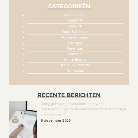
CATEGORIEËN
BODY & SOUL
BUSINESS
FASHION
Food & Recipes
Home & Interior
Lifestyle
Parenting
Personal
Skin & Beauty
Travel & Hotspots
Winacties
RECENTE BERICHTEN
Beleggen voor je pensioen. Hoe werkt
pensioenbeleggen en waarom is het zo belangrijk
voor vrouwen?
9 december 2025