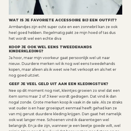
WAT IS JE FAVORIETE ACCESSOIRE BIJ EEN OUTFIT?
Armbandjes zijn echt super cute en een zonnebril kan ze ook
heel goed hebben. Regelmatig pakt ze mijn hoed of tas dus
het wordt wel een echte diva
KOOP JE OOK WEL EENS TWEEDEHANDS
KINDERKLEDING?
Ja hoor, maar mijn voorkeur gaat persoonlijk wel uit naar
nieuw. Duurdere merken wil ik nog wel eens tweedehands
kopen, maar alleen als ik weet wie het verkoopt en als het er
nog goed uitziet.
GEEF JE VEEL GELD UIT AAN EEN KLEDINGSTUK?
Nee op dit moment nog niet, kleintjes groeien zo snel dat een
item soms maar 2 of 3 keer wordt gedragen. Dat vind ik dan
nogal zonde. Grote merken koop ik vaak in de sale. Als ze straks
wat ouder is en haar groeispurt eenmaal heeft gehad kan ze
van mij gerust duurdere kleding krijgen. Dan gaat het namelijk
ook wat langer mee. Schoenen vind ik daarentegen wel
belangrijk. En ja die zijn, wanneer je een beetje goede wilt, wel