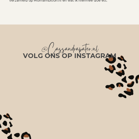
verzameld op Momambition.nl en wat ik hiermee doe etc.
@Cassandrapater.nl
VOLG ONS OP INSTAGRAM