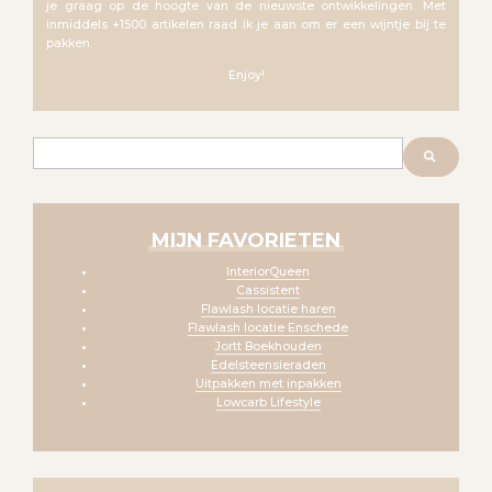
je graag op de hoogte van de nieuwste ontwikkelingen. Met
inmiddels +1500 artikelen raad ik je aan om er een wijntje bij te
pakken.
Enjoy!
Zoeken
MIJN FAVORIETEN
InteriorQueen
Cassistent
Flawlash locatie haren
Flawlash locatie Enschede
Jortt Boekhouden
Edelsteensieraden
Uitpakken met inpakken
Lowcarb Lifestyle