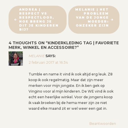
B
ANDREA |
MELANIE | HET
RESPECT VS
PROBLEEM
E
RESPECTLOOS,
VAN DE JONGE
R
HOE BRENG JE
MOEDER:
DIT JE KINDEREN
ONZEKER ZIJN
I
BIJ?
C
4 THOUGHTS ON “
KINDERKLEDING TAG | FAVORIETE
H
MERK, WINKEL EN ACCESSOIRE?
”
T
MELANIE
SAYS:
N
2 februari 2017 at 16:34
A
V
Tumble en name it vind ik ook altijd erg leuk. Z8
I
koop ik ook regelmatig. Maar dat zijn meer
merken voor mijn jongste. En ik ben gek op
G
Vingino voor al mijn kinderen. De WE vind ik ook
A
echt een heerlijke winkel. Voor de jongens koop
T
ik vaak broeken bij de hema meer zijn ze niet
I
waard elke maand zit er wel weer een gat in.
E
Beantwoorden