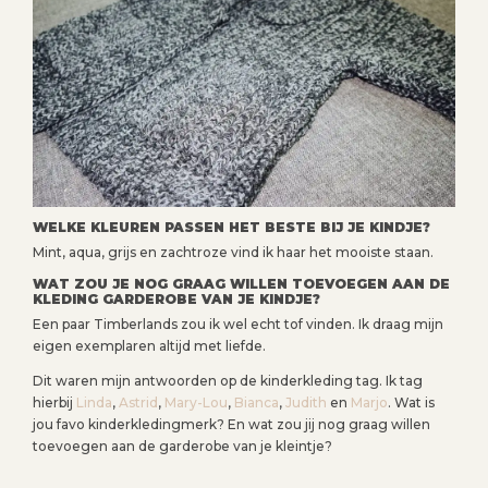
WELKE KLEUREN PASSEN HET BESTE BIJ JE KINDJE?
Mint, aqua, grijs en zachtroze vind ik haar het mooiste staan.
WAT ZOU JE NOG GRAAG WILLEN TOEVOEGEN AAN DE
KLEDING GARDEROBE VAN JE KINDJE?
Een paar Timberlands zou ik wel echt tof vinden. Ik draag mijn
eigen exemplaren altijd met liefde.
Dit waren mijn antwoorden op de kinderkleding tag. Ik tag
hierbij
Linda
,
Astrid
,
Mary-Lou
,
Bianca
,
Judith
en
Marjo
. Wat is
jou favo kinderkledingmerk? En wat zou jij nog graag willen
toevoegen aan de garderobe van je kleintje?