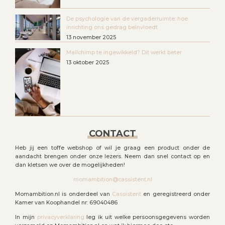
De psychologie van de vergaderruimte: hoe
inrichting ons gedrag beïnvloedt
13 november 2025
Mailchimp te ingewikkeld? Dit werkt beter
13 oktober 2025
CONTACT
Heb jij een toffe webshop of wil je graag een product onder de
aandacht brengen onder onze lezers. Neem dan snel contact op en
dan kletsen we over de mogelijkheden!
momambition@cassistent.nl
Momambition.nl is onderdeel van
Cassistent
en geregistreerd onder
Kamer van Koophandel nr: 69040486
In mijn
privacyverklaring
leg ik uit welke persoonsgegevens worden