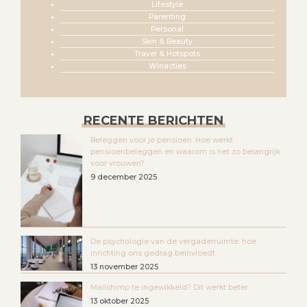
Lifestyle
Parenting
Personal
Skin & Beauty
Travel & Hotspots
Winacties
RECENTE BERICHTEN
Beleggen voor je pensioen. Hoe werkt
pensioenbeleggen en waarom is het zo belangrijk
voor vrouwen?
9 december 2025
De psychologie van de vergaderruimte: hoe
inrichting ons gedrag beïnvloedt
13 november 2025
Mailchimp te ingewikkeld? Dit werkt beter
13 oktober 2025