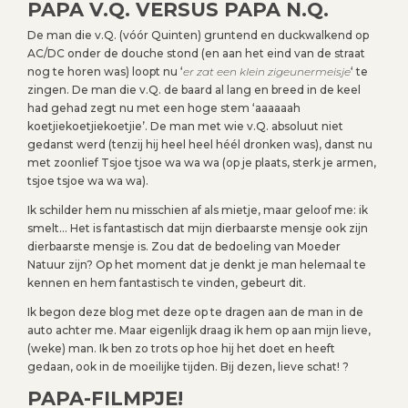
PAPA V.Q. VERSUS PAPA N.Q.
De man die v.Q. (vóór Quinten) gruntend en duckwalkend op
AC/DC onder de douche stond (en aan het eind van de straat
nog te horen was) loopt nu ‘
er zat een klein zigeunermeisje
‘ te
zingen. De man die v.Q. de baard al lang en breed in de keel
had gehad zegt nu met een hoge stem ‘aaaaaah
koetjiekoetjiekoetjie’. De man met wie v.Q. absoluut niet
gedanst werd (tenzij hij heel heel héél dronken was), danst nu
met zoonlief Tsjoe tjsoe wa wa wa (op je plaats, sterk je armen,
tsjoe tsjoe wa wa wa).
Ik schilder hem nu misschien af als mietje, maar geloof me: ik
smelt… Het is fantastisch dat mijn dierbaarste mensje ook zijn
dierbaarste mensje is. Zou dat de bedoeling van Moeder
Natuur zijn? Op het moment dat je denkt je man helemaal te
kennen en hem fantastisch te vinden, gebeurt dit.
Ik begon deze blog met deze op te dragen aan de man in de
auto achter me. Maar eigenlijk draag ik hem op aan mijn lieve,
(weke) man. Ik ben zo trots op hoe hij het doet en heeft
gedaan, ook in de moeilijke tijden. Bij dezen, lieve schat! ?
PAPA-FILMPJE!