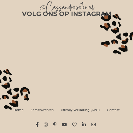
@Cassandrapater.nl
VOLG ONS OP INSTAGRAM
Home
Samenwerken
Privacy Verklaring (AVG)
Contact