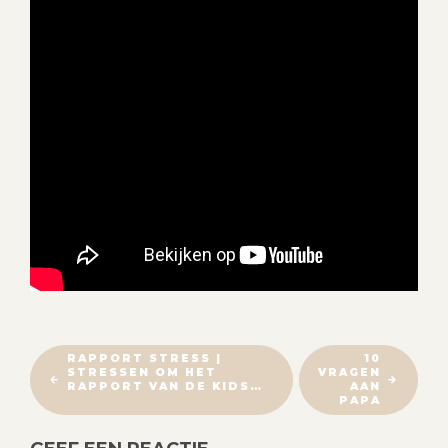
B
RAPPORT STRESS |
10
STRESSEN OM HET
VRAGEN
E
RAPPORT VAN DE KIDS…
AAN
R
PAPA
I