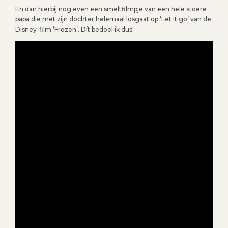
En dan hierbij nog even een smeltfilmpje van een hele stoere
papa die met zijn dochter helemaal losgaat op ‘Let it go’ van de
Disney-film ‘Frozen’. Dít bedoel ik dus!