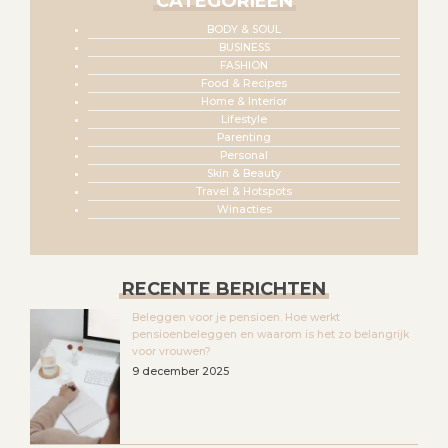
CATEGORIEËN
BODY & SOUL
BUSINESS
FASHION
Food & Recipes
Home & Interior
Lifestyle
Parenting
Personal
Skin & Beauty
Travel & Hotspots
Winacties
RECENTE BERICHTEN
Beleggen voor je pensioen. Hoe werkt
pensioenbeleggen en waarom is het zo belangrijk
voor vrouwen?
9 december 2025