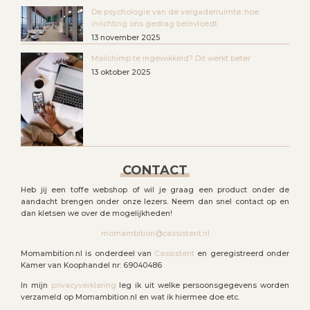
De psychologie van de vergaderruimte: hoe
inrichting ons gedrag beïnvloedt
13 november 2025
Mailchimp te ingewikkeld? Dit werkt beter
13 oktober 2025
CONTACT
Heb jij een toffe webshop of wil je graag een product onder de
aandacht brengen onder onze lezers. Neem dan snel contact op en
dan kletsen we over de mogelijkheden!
momambition@cassistent.nl
Momambition.nl is onderdeel van
Cassistent
en geregistreerd onder
Kamer van Koophandel nr: 69040486
In mijn
privacyverklaring
leg ik uit welke persoonsgegevens worden
verzameld op Momambition.nl en wat ik hiermee doe etc.