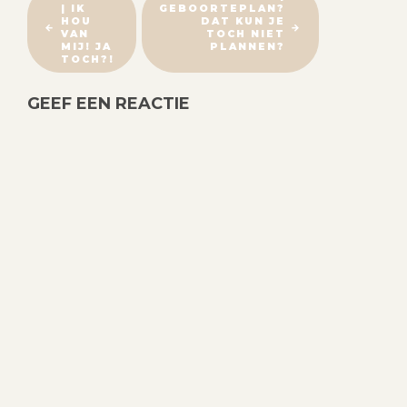
| IK
GEBOORTEPLAN?
E
HOU
DAT KUN JE
R
VAN
TOCH NIET
MIJ! JA
PLANNEN?
I
TOCH?!
C
GEEF EEN REACTIE
H
T
N
A
V
I
G
A
T
I
E