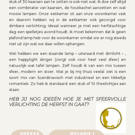
stuk of 30 kaarsen aan te zetten is ook niet wat. Ik doe zelf altijd
een combinatie van kaarsen, de houtkachel aanzetten en wat
mooie lampen. Onze eetkamer zit aan onze woonkamer vast
en daarom hebben wij in de eetkamer ook gezorgd voor
dimbare verlichting. Ideaal wanneer je met een herfstachtige
dag een spelletjes avond houdt. Ik moet bekennen dat ik geen
plafond lamp heb voor de woonkamer omdat we er nog steeds
niet uit zijn wat we daar willen ophangen.
Wel hebben we een staande lamp – uiteraard met dimlicht – ,
een happylight slinger (zorgt ook voor heel veel sfeer) en
natuurlijk wat tafel lampen. Zelf houdt ik van een mix tussen
sfeer, modern en stoer. Wat je bij mij thuis veelal ziet is een
soort mix van Scandinavisch met industrieel en een tikkeltje
romantiek. Zo heb ik standaard een stuk of 10 theelichtjes aan
staan.
HEB JIJ NOG IDEEËN HOE JE MET SFEERVOLLE
VERLICHTING DE HERFST IN GAAT?
B
ANDREA
MELANIE |