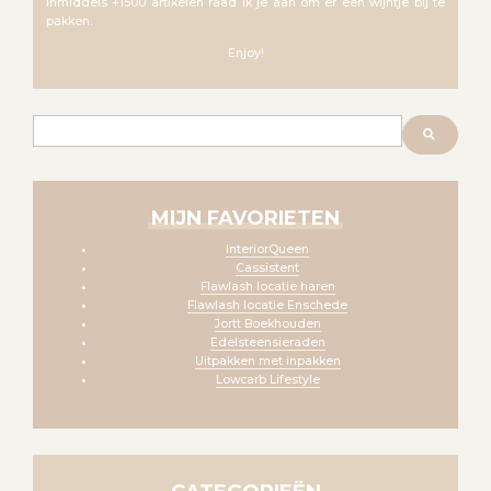
inmiddels +1500 artikelen raad ik je aan om er een wijntje bij te
pakken.
Enjoy!
Zoeken
MIJN FAVORIETEN
InteriorQueen
Cassistent
Flawlash locatie haren
Flawlash locatie Enschede
Jortt Boekhouden
Edelsteensieraden
Uitpakken met inpakken
Lowcarb Lifestyle