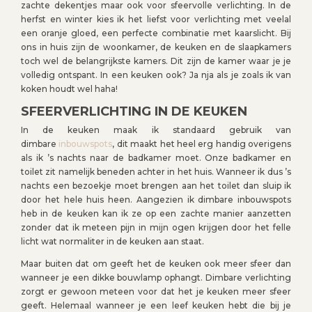
zachte dekentjes maar ook voor sfeervolle verlichting. In de
herfst en winter kies ik het liefst voor verlichting met veelal
een oranje gloed, een perfecte combinatie met kaarslicht. Bij
ons in huis zijn de woonkamer, de keuken en de slaapkamers
toch wel de belangrijkste kamers. Dit zijn de kamer waar je je
volledig ontspant. In een keuken ook? Ja nja als je zoals ik van
koken houdt wel haha!
SFEERVERLICHTING IN DE KEUKEN
In de keuken maak ik standaard gebruik van
dimbare
inbouwspots
, dit maakt het heel erg handig overigens
als ik ’s nachts naar de badkamer moet. Onze badkamer en
toilet zit namelijk beneden achter in het huis. Wanneer ik dus ’s
nachts een bezoekje moet brengen aan het toilet dan sluip ik
door het hele huis heen. Aangezien ik dimbare inbouwspots
heb in de keuken kan ik ze op een zachte manier aanzetten
zonder dat ik meteen pijn in mijn ogen krijgen door het felle
licht wat normaliter in de keuken aan staat.
Maar buiten dat om geeft het de keuken ook meer sfeer dan
wanneer je een dikke bouwlamp ophangt. Dimbare verlichting
zorgt er gewoon meteen voor dat het je keuken meer sfeer
geeft. Helemaal wanneer je een leef keuken hebt die bij je