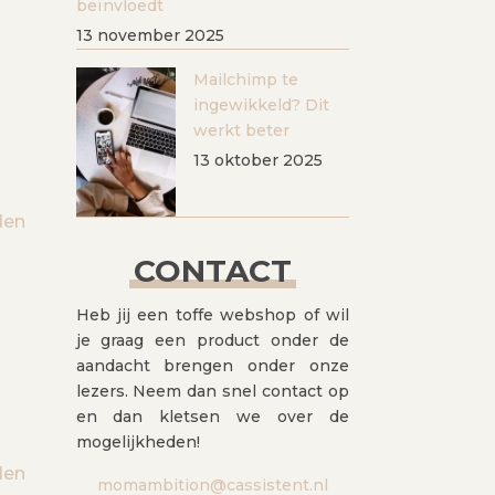
beïnvloedt
13 november 2025
Mailchimp te
ingewikkeld? Dit
werkt beter
13 oktober 2025
den
CONTACT
Heb jij een toffe webshop of wil
je graag een product onder de
aandacht brengen onder onze
lezers. Neem dan snel contact op
en dan kletsen we over de
mogelijkheden!
den
momambition@cassistent.nl