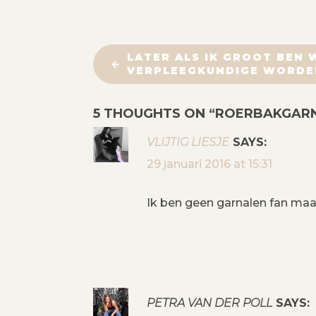
B
LATER ALS IK GROOT BEN W
VERPLEEGKUNDIGE WORDE
E
5 THOUGHTS ON “
ROERBAKGARNA
R
VLIJTIG LIESJE
SAYS:
I
29 januari 2016 at 15:31
C
Ik ben geen garnalen fan maar 
H
T
N
PETRA VAN DER POLL
SAYS: