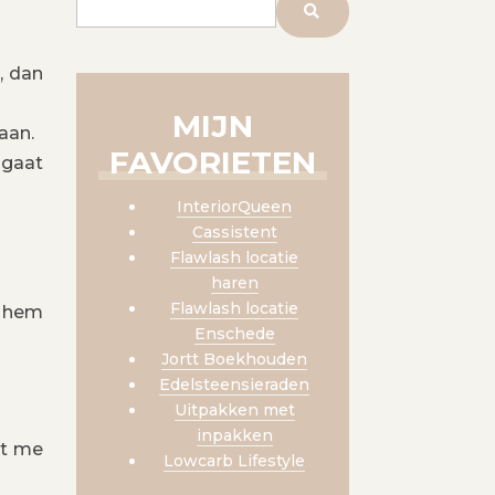
, dan
MIJN
aan.
FAVORIETEN
 gaat
InteriorQueen
Cassistent
Flawlash locatie
haren
Flawlash locatie
j hem
Enschede
Jortt Boekhouden
Edelsteensieraden
Uitpakken met
inpakken
et me
Lowcarb Lifestyle