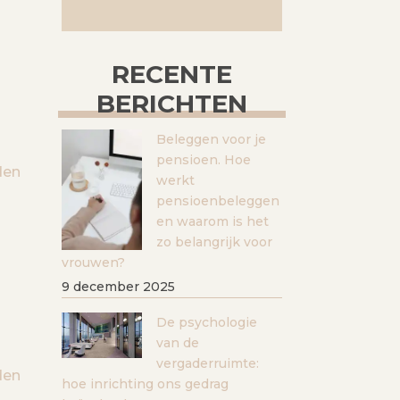
RECENTE
BERICHTEN
Beleggen voor je
pensioen. Hoe
den
werkt
pensioenbeleggen
en waarom is het
zo belangrijk voor
vrouwen?
9 december 2025
De psychologie
van de
vergaderruimte:
den
hoe inrichting ons gedrag