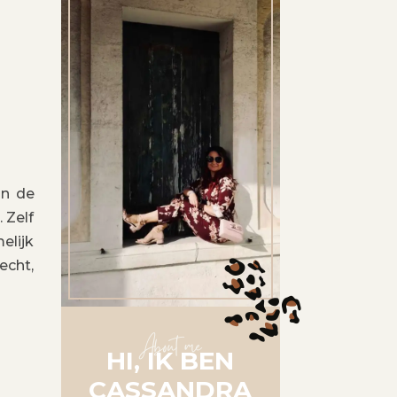
En de
 Zelf
elijk
echt,
About me
HI, IK BEN
CASSANDRA