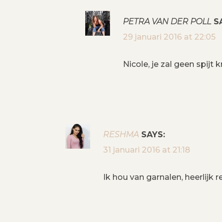
PETRA VAN DER POLL
S
29 januari 2016 at 22:05
Nicole, je zal geen spijt k
RESHMA
SAYS:
31 januari 2016 at 21:18
Ik hou van garnalen, heerlijk 