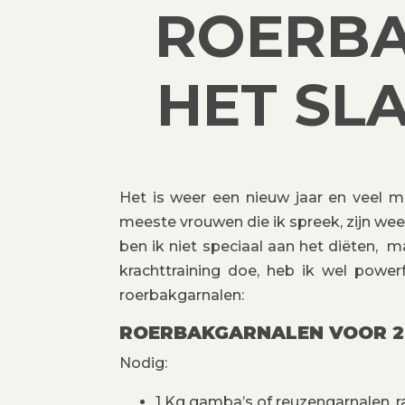
ROERBA
HET SL
Het is weer een nieuw jaar en veel
meeste vrouwen die ik spreek, zijn wee
ben ik niet speciaal aan het diëten, m
krachttraining doe, heb ik wel powe
roerbakgarnalen:
ROERBAKGARNALEN VOOR 2
Nodig:
1 Kg gamba’s of reuzengarnalen, 