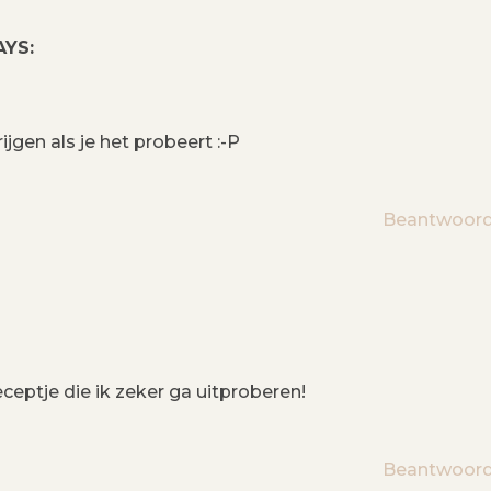
AYS:
rijgen als je het probeert :-P
Beantwoor
receptje die ik zeker ga uitproberen!
Beantwoor