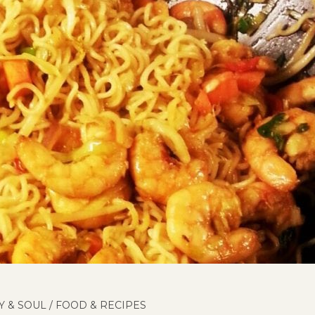
Y & SOUL
/
FOOD & RECIPES