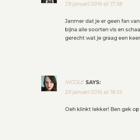
A
29 januari 2016 at 17:38
V
Janmer dat je er geen fan van
I
bijna alle soorten vis en sch
gerecht wat je graag een keer
G
A
T
NICOLE
SAYS:
I
29 januari 2016 at 18:35
E
Oeh klinkt lekker! Ben gek op