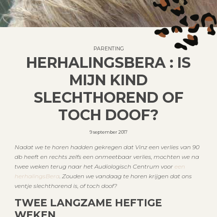
PARENTING
HERHALINGSBERA : IS
MIJN KIND
SLECHTHOREND OF
TOCH DOOF?
9 september 2017
Nadat we te horen hadden gekregen dat Vinz een verlies van 90
db heeft en rechts zelfs een onmeetbaar verlies, mochten we na
twee weken terug naar het Audiologisch Centrum voor
een
herhalingsBera
. Zouden we vandaag te horen krijgen dat ons
ventje slechthorend is, of toch doof?
TWEE LANGZAME HEFTIGE
WEKEN