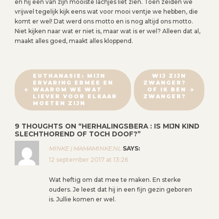
en hij een van zijn mooiste lachjes liet zien. Toen zeiden we
vrijwel tegelijk kijk eens wat voor mooi ventje we hebben, die
komt er wel! Dat werd ons motto en is nog altijd ons motto.
Niet kijken naar wat er niet is, maar wat is er wel? Alleen dat al,
maakt alles goed, maakt alles kloppend.
B
EUTHANASIE: MIJN
WIJ ZIJN
ERVARING ERMEE EN
ZWANGER?
E
WAAROM WE WAT
OF IK BEN
R
LIEVER VOOR ELKAAR
ZWANGER?
MOETEN ZIJN
I
C
9 THOUGHTS ON “
HERHALINGSBERA : IS MIJN KIND
H
SLECHTHOREND OF TOCH DOOF?
”
T
MINKE | MAMAMINKE.NL
SAYS:
N
12 september 2017 at 13:26
A
Wat heftig om dat mee te maken. En sterke
V
ouders. Je leest dat hij in een fijn gezin geboren
I
is. Jullie komen er wel.
G