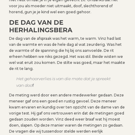
voor jou als moeder niet uitmaakt, doof, slechthorend of
horend, gun je je kind wel een goed gehoor.
DE DAG VAN DE
HERHALINGSBERA
De dag van de afspraak was het warm, te warm. Vinz had last
van de warmte en was de hele dag al wat zeurderig. Was het
de warmte of de spanning die hij bij ons aanvoelde. De rit
erheen hebben we niks gezegd. Het was stil. Beide wisten we
wel wat eruit zou komen. De stilte was goed, maar het maakte
de rit te lang.
Het gehoorverlies is van die mate dat je spreekt
van doo
f
De meting werd door een andere medewerker gedaan. Deze
meneer gaf ons een goed en rustig gevoel. Deze meneer
kwam ervaren en kundig over ten opzicht van de dame van de
vorige test. Hij gaf ons vertrouwen erin dat de metingen goed
gedaan zouden worden. Vinz deed weer braaf wat hij moest
doen, slapen. Op deze manier waren de metingen zo gedaan.
De vragen die wij tussendoor stelde werden eerlijk