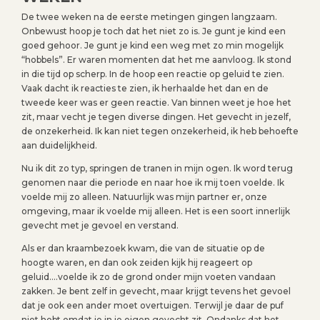
De twee weken na de eerste metingen gingen langzaam.
Onbewust hoop je toch dat het niet zo is. Je gunt je kind een
goed gehoor. Je gunt je kind een weg met zo min mogelijk
“hobbels”. Er waren momenten dat het me aanvloog. Ik stond
in die tijd op scherp. In de hoop een reactie op geluid te zien.
Vaak dacht ik reacties te zien, ik herhaalde het dan en de
tweede keer was er geen reactie. Van binnen weet je hoe het
zit, maar vecht je tegen diverse dingen. Het gevecht in jezelf,
de onzekerheid. Ik kan niet tegen onzekerheid, ik heb behoefte
aan duidelijkheid.
Nu ik dit zo typ, springen de tranen in mijn ogen. Ik word terug
genomen naar die periode en naar hoe ik mij toen voelde. Ik
voelde mij zo alleen. Natuurlijk was mijn partner er, onze
omgeving, maar ik voelde mij alleen. Het is een soort innerlijk
gevecht met je gevoel en verstand.
Als er dan kraambezoek kwam, die van de situatie op de
hoogte waren, en dan ook zeiden kijk hij reageert op
geluid….voelde ik zo de grond onder mijn voeten vandaan
zakken. Je bent zelf in gevecht, maar krijgt tevens het gevoel
dat je ook een ander moet overtuigen. Terwijl je daar de puf
niet hebt omdat je in je eigen gevecht zit. Ondanks dat het