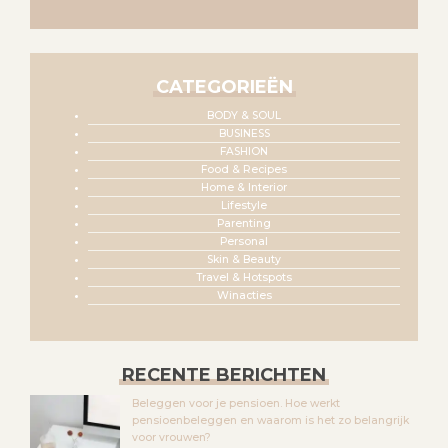
CATEGORIEËN
BODY & SOUL
BUSINESS
FASHION
Food & Recipes
Home & Interior
Lifestyle
Parenting
Personal
Skin & Beauty
Travel & Hotspots
Winacties
RECENTE BERICHTEN
Beleggen voor je pensioen. Hoe werkt
pensioenbeleggen en waarom is het zo belangrijk
voor vrouwen?