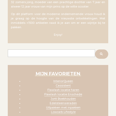
32 zomers jong, moeder van een prachtige dochter van 7 jaar en
alweer 12 jaar vrouw van mijn prins op de witte scooter.
Op dit platform voor de moderne ondernemende vrouw houd ik
je graag op de hoogte van de nieuwste ontwikkelingen. Met
inmiddels +1500 artikelen raad ik je aan om er een wijntje bij te
pakken.
Enjoy!
Zoeken
MIJN FAVORIETEN
InteriorQueen
Cassistent
Flawlash locatie haren
Flawlash locatie Enschede
Jortt Boekhouden
Edelsteensieraden
Uitpakken met inpakken
Lowcarb Lifestyle