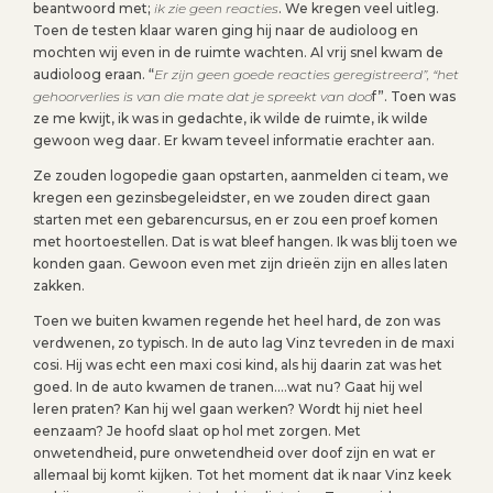
beantwoord met;
ik zie geen reacties
. We kregen veel uitleg.
Toen de testen klaar waren ging hij naar de audioloog en
mochten wij even in de ruimte wachten. Al vrij snel kwam de
audioloog eraan. “
Er zijn geen goede reacties geregistreerd”, “het
gehoorverlies is van die mate dat je spreekt van doo
f”. Toen was
ze me kwijt, ik was in gedachte, ik wilde de ruimte, ik wilde
gewoon weg daar. Er kwam teveel informatie erachter aan.
Ze zouden logopedie gaan opstarten, aanmelden ci team, we
kregen een gezinsbegeleidster, en we zouden direct gaan
starten met een gebarencursus, en er zou een proef komen
met hoortoestellen. Dat is wat bleef hangen. Ik was blij toen we
konden gaan. Gewoon even met zijn drieën zijn en alles laten
zakken.
Toen we buiten kwamen regende het heel hard, de zon was
verdwenen, zo typisch. In de auto lag Vinz tevreden in de maxi
cosi. Hij was echt een maxi cosi kind, als hij daarin zat was het
goed. In de auto kwamen de tranen….wat nu? Gaat hij wel
leren praten? Kan hij wel gaan werken? Wordt hij niet heel
eenzaam? Je hoofd slaat op hol met zorgen. Met
onwetendheid, pure onwetendheid over doof zijn en wat er
allemaal bij komt kijken. Tot het moment dat ik naar Vinz keek