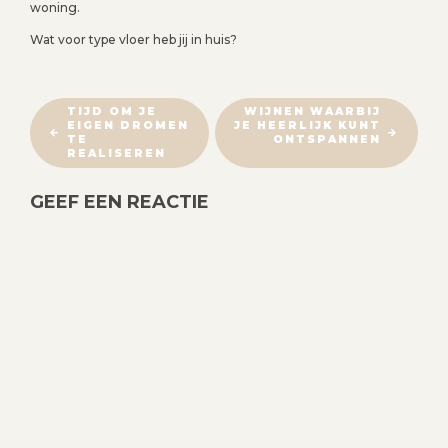
woning.
Wat voor type vloer heb jij in huis?
B
TIJD OM JE
WIJNEN WAARBIJ
EIGEN DROMEN
JE HEERLIJK KUNT
E
TE
ONTSPANNEN
R
REALISEREN
I
GEEF EEN REACTIE
C
H
T
N
A
V
I
G
A
T