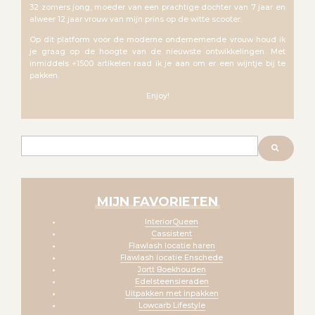
32 zomers jong, moeder van een prachtige dochter van 7 jaar en
alweer 12 jaar vrouw van mijn prins op de witte scooter.
Op dit platform voor de moderne ondernemende vrouw houd ik
je graag op de hoogte van de nieuwste ontwikkelingen. Met
inmiddels +1500 artikelen raad ik je aan om er een wijntje bij te
pakken.
Enjoy!
Zoeken
MIJN FAVORIETEN
InteriorQueen
Cassistent
Flawlash locatie haren
Flawlash locatie Enschede
Jortt Boekhouden
Edelsteensieraden
Uitpakken met inpakken
Lowcarb Lifestyle