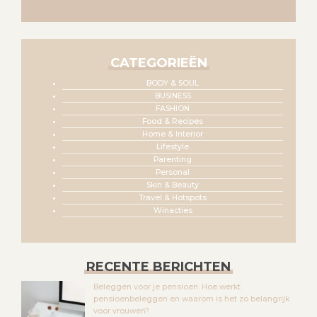
CATEGORIEËN
BODY & SOUL
BUSINESS
FASHION
Food & Recipes
Home & Interior
Lifestyle
Parenting
Personal
Skin & Beauty
Travel & Hotspots
Winacties
RECENTE BERICHTEN
Beleggen voor je pensioen. Hoe werkt
pensioenbeleggen en waarom is het zo belangrijk
voor vrouwen?