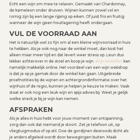
Echt een wijn om mee te relaxen. Gemaakt van Chardonnay,
de kameleon onder druiven. Wijnen kunnen zowel vol en
romig zijn bij een lange rijping op eiken. Of juist fris en fruitig
wanneer de wijn geen houtlagering heeft ondergaan.
VUL DE VOORRAAD AAN
Het is natuurlijk wel zo fijn om al een kleine wijnvoorraad in huis
te hebben. Als je ook nog naar de winkel moet, dan kost het
alleen maar meer tijd en dat levert weer stress op. Leun dus
lekker achterover in de stoel en koop je wijn.
Wijn bestellen
kan
namelijk makkelijk online. Het voordeel van een wijn webshop
is dat je op je gemak door de winkel kan gaan. Uitgebreide
proefnotities bij de wijnen en achtergrondinformatie over het
wijnhuis of de regio, kunnen je helpen je keuze te maken. Vaak
staat er ook nog een leuk wijn en spijs advies bij. Weet je gelijk
welke snack je bij je wijn kan nemen.
AFSPRAKEN
Als je alles in huis hebt voor jouw moment van ontspanning,
zorg dan ook dat niemand je stoort. Zet je telefoon uit, op
vliegtuigmodus of op stil. Doe de gordijnen desnoods dicht als
je anders afgeleid wordt door bewegingen buiten. Maak