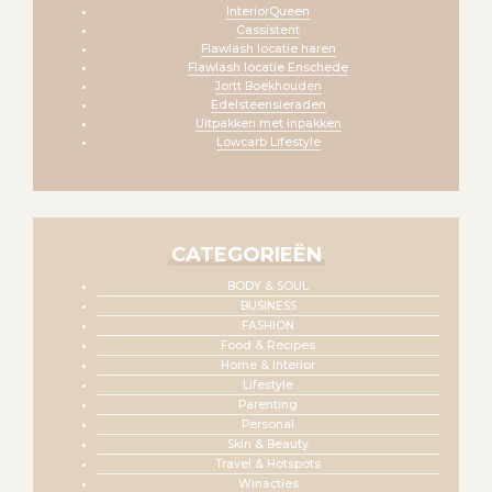
InteriorQueen
Cassistent
Flawlash locatie haren
Flawlash locatie Enschede
Jortt Boekhouden
Edelsteensieraden
Uitpakken met inpakken
Lowcarb Lifestyle
CATEGORIEËN
BODY & SOUL
BUSINESS
FASHION
Food & Recipes
Home & Interior
Lifestyle
Parenting
Personal
Skin & Beauty
Travel & Hotspots
Winacties