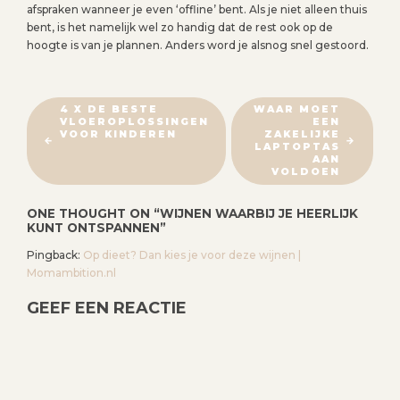
afspraken wanneer je even ‘offline’ bent. Als je niet alleen thuis
bent, is het namelijk wel zo handig dat de rest ook op de
hoogte is van je plannen. Anders word je alsnog snel gestoord.
B
4 X DE BESTE
WAAR MOET
VLOEROPLOSSINGEN
EEN
E
VOOR KINDEREN
ZAKELIJKE
R
LAPTOPTAS
AAN
I
VOLDOEN
C
ONE THOUGHT ON “
WIJNEN WAARBIJ JE HEERLIJK
H
KUNT ONTSPANNEN
”
T
Pingback:
Op dieet? Dan kies je voor deze wijnen |
N
Momambition.nl
A
V
GEEF EEN REACTIE
I
G
A
T