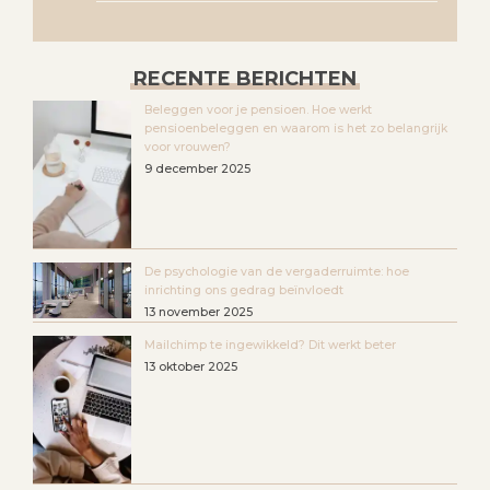
RECENTE BERICHTEN
Beleggen voor je pensioen. Hoe werkt
pensioenbeleggen en waarom is het zo belangrijk
voor vrouwen?
9 december 2025
De psychologie van de vergaderruimte: hoe
inrichting ons gedrag beïnvloedt
13 november 2025
Mailchimp te ingewikkeld? Dit werkt beter
13 oktober 2025