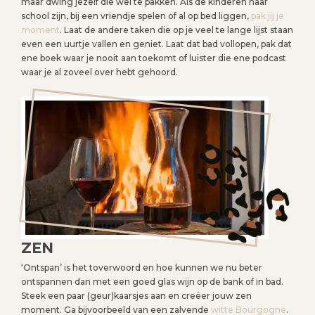
maar dwing jezelf die wel te pakken. Als de kinderen naar
school zijn, bij een vriendje spelen of al op bed liggen,
pak jij je
moment
. Laat de andere taken die op je veel te lange lijst staan
even een uurtje vallen en geniet. Laat dat bad vollopen, pak dat
ene boek waar je nooit aan toekomt of luister die ene podcast
waar je al zoveel over hebt gehoord.
ZEN
‘Ontspan’ is het toverwoord en hoe kunnen we nu beter
ontspannen dan met een goed glas wijn op de bank of in bad.
Steek een paar (geur)kaarsjes aan en creëer jouw zen
moment. Ga bijvoorbeeld van een zalvende
witte Bourgogne
.