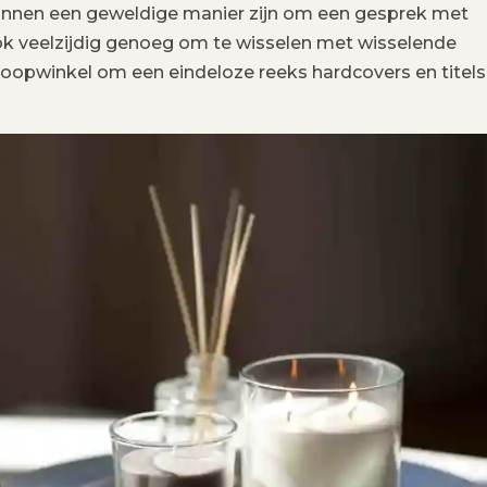
nnen een geweldige manier zijn om een ​​gesprek met
ok veelzijdig genoeg om te wisselen met wisselende
loopwinkel om een ​​eindeloze reeks hardcovers en titels