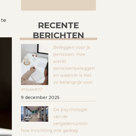
 te
RECENTE
BERICHTEN
Beleggen voor je
pensioen. Hoe
werkt
pensioenbeleggen
en waarom is het
zo belangrijk voor
vrouwen?
9 december 2025
De psychologie
van de
vergaderruimte:
hoe inrichting ons gedrag