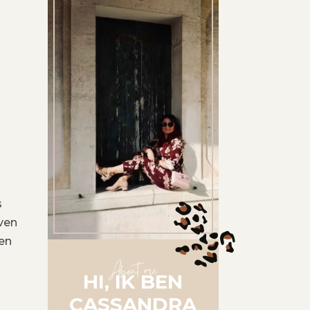
s
oven
len
About me
HI, IK BEN
CASSANDRA