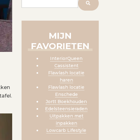
MIJN
FAVORIETEN
InteriorQueen
Cassistent
Flawlash locatie
haren
kken
Flawlash locatie
Enschede
afel.
Jortt Boekhouden
Edelsteensieraden
Uitpakken met
inpakken
Lowcarb Lifestyle