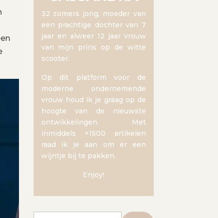
n
32 zomers jong, moeder van
een prachtige dochter van 7
jaar en alweer 12 jaar vrouw
een
van mijn prins op de witte
e
scooter.
Op dit platform voor de
moderne ondernemende
vrouw houd ik je graag op de
hoogte van de nieuwste
ontwikkelingen. Met
inmiddels +1500 artikelen
raad ik je aan om er een
wijntje bij te pakken.
Enjoy!
Zoeken