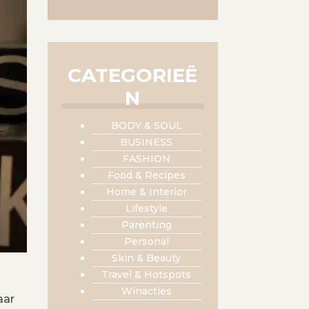
CATEGORIEË
N
BODY & SOUL
BUSINESS
FASHION
Food & Recipes
Home & Interior
Lifestyle
Parenting
Personal
Skin & Beauty
Travel & Hotspots
Winacties
aar