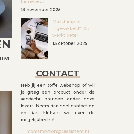
beïnvloedt
13 november 2025
Mailchimp te
ingewikkeld? Dit
werkt beter
EN
13 oktober 2025
kamer
CONTACT
n
Heb jij een toffe webshop of wil
je graag een product onder de
aandacht brengen onder onze
lezers. Neem dan snel contact op
en dan kletsen we over de
mogelijkheden!
momambition@cassistent.nl