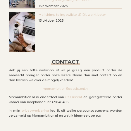
inrichting ons gedrag beïnvloedt
13 november 2025
Mailchimp te ingewikkeld? Dit werkt beter
13 oktober 2025
CONTACT
Heb jij een toffe webshop of wil je graag een product onder de
aandacht brengen onder onze lezers. Neem dan snel contact op en
dan kletsen we over de mogelijkheden!
momambition@cassistent.nl
Momambition.nl is onderdeel van
Cassistent
en geregistreerd onder
Kamer van Koophandel nr: 69040486
In mijn
privacyverklaring
leg ik uit welke persoonsgegevens worden
verzameld op Momambition.nl en wat ik hiermee doe etc.