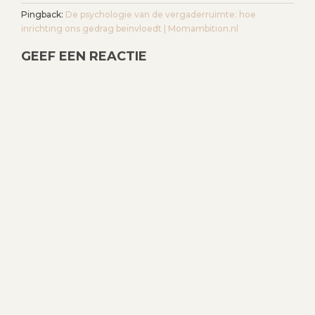
A
Pingback:
De psychologie van de vergaderruimte: hoe
V
inrichting ons gedrag beïnvloedt | Momambition.nl
I
GEEF EEN REACTIE
G
A
T
I
E