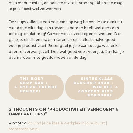
mijn productiviteit, en ook creativiteit, omhoog! Af en toe mag
je jezelf best wel verwennen.
Deze tips zullen je een heel eind op weg helpen. Maar denk nu
niet dat je elke dag kan rocken. Iedereen heeft wel eens een
off-dag, en dat mag! Ga hier niet te veel tegen in werken. Dan
ga je jezelf alleen maar irriteren en dit is allesbehalve goed
voor je productiviteit. Beter geef je je eraan toe, ga wat leuks
doen, of verwen jezelf. Doe wat goed voelt voor jou. Dan kan je
daarna weer met goede moed aan de slag!
B
THE BODY
SINTERKLAAS
SHOP CBD :
BLOGHOP 2020 :
E
HYDRATERENDE
WIN HET
R
HENNEP!
CONCEPT KIDS
BORDSPEL
I
C
2 THOUGHTS ON “
PRODUCTIVITEIT VERHOGEN? 6
H
HAPKLARE TIPS!
”
T
Pingback:
Zo vind je de ideale werkplek in jouw buurt |
N
Momambition.nl