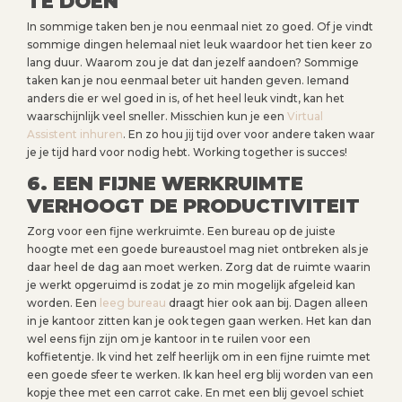
TE DOEN
In sommige taken ben je nou eenmaal niet zo goed. Of je vindt
sommige dingen helemaal niet leuk waardoor het tien keer zo
lang duur. Waarom zou je dat dan jezelf aandoen? Sommige
taken kan je nou eenmaal beter uit handen geven. Iemand
anders die er wel goed in is, of het heel leuk vindt, kan het
waarschijnlijk veel sneller. Misschien kun je een
Virtual
Assistent inhuren
. En zo hou jij tijd over voor andere taken waar
je je tijd hard voor nodig hebt. Working together is succes!
6. EEN FIJNE WERKRUIMTE
VERHOOGT DE PRODUCTIVITEIT
Zorg voor een fijne werkruimte. Een bureau op de juiste
hoogte met een goede bureaustoel mag niet ontbreken als je
daar heel de dag aan moet werken. Zorg dat de ruimte waarin
je werkt opgeruimd is zodat je zo min mogelijk afgeleid kan
worden. Een
leeg bureau
draagt hier ook aan bij. Dagen alleen
in je kantoor zitten kan je ook tegen gaan werken. Het kan dan
wel eens fijn zijn om je kantoor in te ruilen voor een
koffietentje. Ik vind het zelf heerlijk om in een fijne ruimte met
een goede sfeer te werken. Ik kan heel erg blij worden van een
kopje thee met een carrot cake. En met een blij gevoel schiet