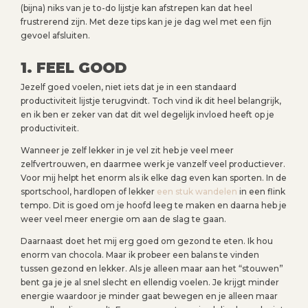
(bijna) niks van je to-do lijstje kan afstrepen kan dat heel
frustrerend zijn. Met deze tips kan je je dag wel met een fijn
gevoel afsluiten.
1. FEEL GOOD
Jezelf goed voelen, niet iets dat je in een standaard
productiviteit lijstje terugvindt. Toch vind ik dit heel belangrijk,
en ik ben er zeker van dat dit wel degelijk invloed heeft op je
productiviteit.
Wanneer je zelf lekker in je vel zit heb je veel meer
zelfvertrouwen, en daarmee werk je vanzelf veel productiever.
Voor mij helpt het enorm als ik elke dag even kan sporten. In de
sportschool, hardlopen of lekker
een stuk wandelen
in een flink
tempo. Dit is goed om je hoofd leeg te maken en daarna heb je
weer veel meer energie om aan de slag te gaan.
Daarnaast doet het mij erg goed om gezond te eten. Ik hou
enorm van chocola. Maar ik probeer een balans te vinden
tussen gezond en lekker. Als je alleen maar aan het “stouwen”
bent ga je je al snel slecht en ellendig voelen. Je krijgt minder
energie waardoor je minder gaat bewegen en je alleen maar