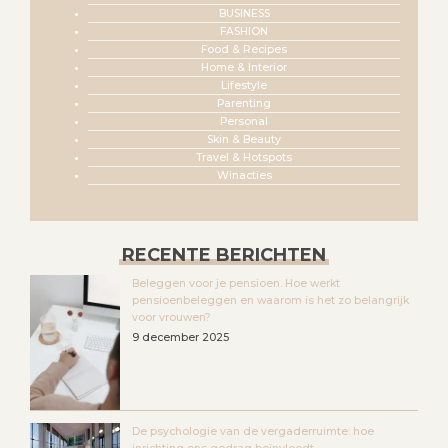
BUSINESS
FASHION
Food & Recipes
Home & Interior
Lifestyle
Parenting
Personal
Skin & Beauty
Travel & Hotspots
Winacties
RECENTE BERICHTEN
Beleggen voor je pensioen. Hoe werkt
pensioenbeleggen en waarom is het zo belangrijk
voor vrouwen?
9 december 2025
De psychologie van de vergaderruimte: hoe