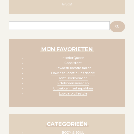
Enjoy!
Zoeken
MIJN FAVORIETEN
InteriorQueen
Cassistent
Flawlash locatie haren
Flawlash locatie Enschede
Jortt Boekhouden
Edelsteensieraden
Uitpakken met inpakken
Lowcarb Lifestyle
CATEGORIEËN
BODY & SOUL