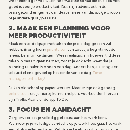
weer ellendiger voelt. Een neerwaartse spiraal die dus ook niet
goed is voor je productiviteit. Dus mijn advies: eet in de
basis gezond en geniet dan des te meer van dat stukje chocola
of je andere quilty pleasure!
2. MAAK EEN PLANNING VOOR
MEER PRODUCTIVITEIT
Maak een to-do lijstje met taken die je die dag gedaan wil
hebben. Breng hierin
prioriteiten
aan zodat je begint met de
meest belangrijke dingen. Wees realistisch in hoeveel tijd deze
taken in beslag gaan nemen, zodat je ook echt weet dat je
planning te halen is binnen een dag. Anders heb je alsnog een
teleurstellend gevoel op het einde van de dag!
Time-
management is key
!
Je kan old school op papier werken. Maar er zijn ook genoeg
online tools
die je hierbij kunnen helpen. Voorbeelden hiervan
zijn Trello, Asana of de app To Do.
3. FOCUS EN AANDACHT
Zorg ervoor dat je volledig gefocust aan het werk bent.
Wanneer je je volledige aandacht op je werk hebt gaat het vaak
een stuk sneller en beter. Zet dus je telefoon uit of zorg dat je