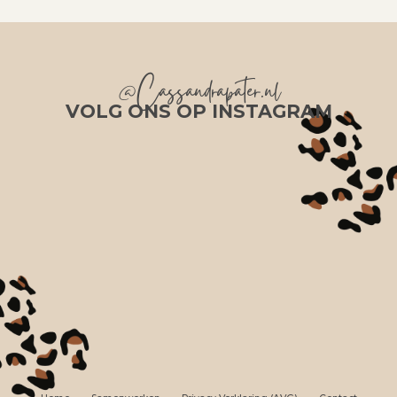
@Cassandrapater.nl
VOLG ONS OP INSTAGRAM