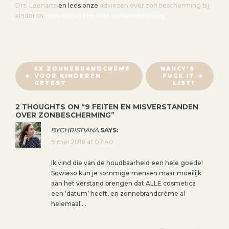
Drs. Leenarts
en lees onze
adviezen over zon bescherming bij
kinderen.
misverstanden over zonbescherming
B
5X ZONNEBRANDCRÈME
NANCY’S
VOOR KINDEREN
FUCK IT
E
GETEST
LIST!
R
I
2 THOUGHTS ON “
9 FEITEN EN MISVERSTANDEN
OVER ZONBESCHERMING
”
C
H
BYCHRISTIANA
SAYS:
T
9 mei 2018 at 07:40
N
Ik vind die van de houdbaarheid een hele goede!
A
Sowieso kun je sommige mensen maar moeilijk
V
aan het verstand brengen dat ALLE cosmetica
I
een ‘datum’ heeft, en zonnebrandcrème al
helemaal….
G
A