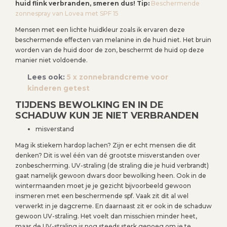
huid flink verbranden, smeren dus! Tip:
Beschermende
zonnespray van Lovea met SPF 15
Mensen met een lichte huidkleur zoals ik ervaren deze
beschermende effecten van melanine in de huid niet. Het bruin
worden van de huid door de zon, beschermt de huid op deze
manier niet voldoende.
Lees ook:
5 x zonnebrandcreme voor
kinderen getest
TIJDENS BEWOLKING EN IN DE
SCHADUW KUN JE NIET VERBRANDEN
misverstand
Mag ik stiekem hardop lachen? Zijn er echt mensen die dit
denken? Dit is wel één van dé grootste misverstanden over
zonbescherming. UV-straling (de straling die je huid verbrandt)
gaat namelijk gewoon dwars door bewolking heen. Ook in de
wintermaanden moet je je gezicht bijvoorbeeld gewoon
insmeren met een beschermende spf. Vaak zit dit al wel
verwerkt in je dagcreme. En daarnaast zit er ook in de schaduw
gewoon UV-straling. Het voelt dan misschien minder heet,
maar de UV-straling is nog steeds sterk genoeg om je te