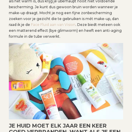
als het warm is, dus krijg je uberhaupt nooit niet voldoende
bescherming. Je kunt dus gewoon bruin worden wanneer je
make-up draagt. Mocht je nog een fijne zonbescherming
zoeken voor je gezicht die te gebruiken is mét make-up, dan
raad ik je de
Face Fluid aan van Vision
. Deze biedt meteen ook
een matterend effect (bye glimworm) en heeft een anti-aging
formule in de tube verwerkt.
JE HUID MOET ELK JAAR EEN KEER
GOED VERBRANDEN, WANT ALS JE EEN