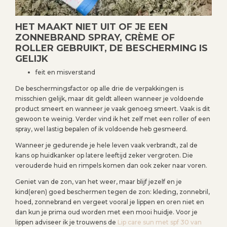
HET MAAKT NIET UIT OF JE EEN
ZONNEBRAND SPRAY, CRÈME OF
ROLLER GEBRUIKT, DE BESCHERMING IS
GELIJK
feit en misverstand
De beschermingsfactor op alle drie de verpakkingen is
misschien gelijk, maar dit geldt alleen wanneer je voldoende
product smeert en wanneer je vaak genoeg smeert. Vaak is dit
gewoon te weinig. Verder vind ik het zelf met een roller of een
spray, wel lastig bepalen of ik voldoende heb gesmeerd.
Wanneer je gedurende je hele leven vaak verbrandt, zal de
kans op huidkanker op latere leeftijd zeker vergroten. Die
verouderde huid en rimpels komen dan ook zeker naar voren.
Geniet van de zon, van het weer, maar blijf jezelf en je
kind(eren) goed beschermen tegen de zon: kleding, zonnebril,
hoed, zonnebrand en vergeet vooral je lippen en oren niet en
dan kun je prima oud worden met een mooi huidje. Voor je
lippen adviseer ik je trouwens de
Lip care sun met spf 30 van