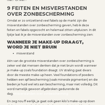
9 FEITEN EN MISVERSTANDEN
OVER ZONBESCHERMING
Omdat er zo ontzettend veel fabels op de markt zijn die
misverstanden over zonbescherming geven, heb ik deze
feiten en fabels opgezocht en helemaal zitten uitpluizen. In dit
lijstje laat ik je de misverstanden over zonbescherming zien:
WANNEER JE MAKE-UP DRAAGT,
WORD JE NIET BRUIN
misverstand
één van de grootste misverstanden over zonbescherming is
zeker wel dat mensen denken dat je niet bruin wordt wanneer
je make-up zoals foundation draagt. UV straling gaat dwars
door de meeste make-up heen. Veel foundations of poeders
hebben een spf bescherming (vaak minerale pigmenten) en die
bieden je huid wel iets aan bescherming, maar niet volledig. Dit
word namelijk gewoon afgebroken gedurende de
dag.
misverstanden over zonbescherming
En zeg nou ff eerlijk, je gaat ook geen kilo’s make-up op doen