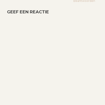
Beantwoorden
T
I
GEEF EEN REACTIE
E