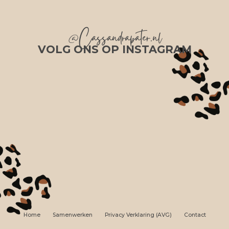
@Cassandrapater.nl
VOLG ONS OP INSTAGRAM
Home
Samenwerken
Privacy Verklaring (AVG)
Contact