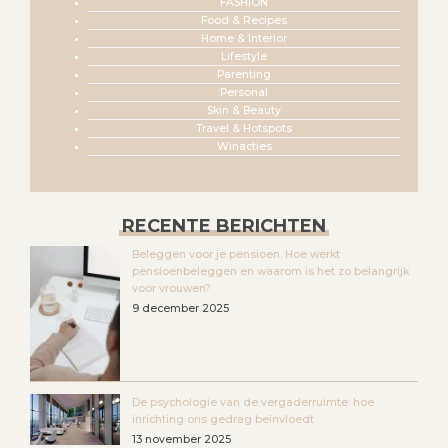
FASHION
Food & Recipes
Home & Interior
Lifestyle
Parenting
Personal
Skin & Beauty
Travel & Hotspots
Winacties
RECENTE BERICHTEN
Beleggen voor je pensioen. Hoe werkt
pensioenbeleggen en waarom is het zo belangrijk
voor vrouwen?
9 december 2025
De psychologie van de vergaderruimte: hoe
inrichting ons gedrag beïnvloedt
13 november 2025