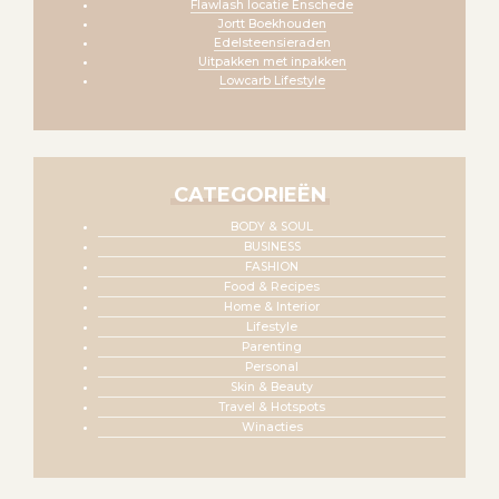
Flawlash locatie Enschede
Jortt Boekhouden
Edelsteensieraden
Uitpakken met inpakken
Lowcarb Lifestyle
CATEGORIEËN
BODY & SOUL
BUSINESS
FASHION
Food & Recipes
Home & Interior
Lifestyle
Parenting
Personal
Skin & Beauty
Travel & Hotspots
Winacties