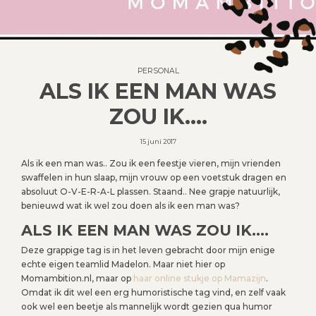
PERSONAL
ALS IK EEN MAN WAS
ZOU IK….
15 juni 2017
Als ik een man was.. Zou ik een feestje vieren, mijn vrienden
swaffelen in hun slaap, mijn vrouw op een voetstuk dragen en
absoluut O-V-E-R-A-L plassen. Staand.. Nee grapje natuurlijk,
benieuwd wat ik wel zou doen als ik een man was?
ALS IK EEN MAN WAS ZOU IK….
Deze grappige tag is in het leven gebracht door mijn enige
echte eigen teamlid Madelon. Maar niet hier op
Momambition.nl, maar op
haar online stukje op Mamazijn
.
Omdat ik dit wel een erg humoristische tag vind, en zelf vaak
ook wel een beetje als mannelijk wordt gezien qua humor