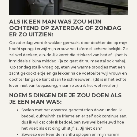
ALS IK EEN MAN WAS ZOU MIJN
OCHTEND OP ZATERDAG OF ZONDAG
ER ZO UITZIEN:
Op zaterdag word ik wakker gemaakt door dochter die op mijn
hoofd springt terwijl mijn vrouw het tafereel lachend bekijkt. Ze
zal wel denken, ein-de-lijk komt die stinkerd van bed af… (het is
inmiddels al bijna middag..(ja zo gaat dit nu meestal ook haha).
Op zondag sta ik vroeg op, eten we warme broodjes met een
zacht gekookt eitje en ga lekker na de voetbal terwijl vrouw en
dochter langs de kant staan te schreeuwen.. (dit is in het echte
leven niet van toepassing, maar zo zou ik het wel invullen)
NOEM 5 DINGEN DIE JE ZOU DOEN ALS
JE EEN MAN WAS:
Spelen met het opperste genotstation down under. Ik
bedoel, duhhuhhh ze friemelen er zelf ook continue aan,
dus ik wil dat ook! Ik bedoel, ben sws wel benieuwd hoe
het voelt als dat ding uh stijf is.. Jij niet dan?
Sowieso een keer de manflu oplopen en mijn harem