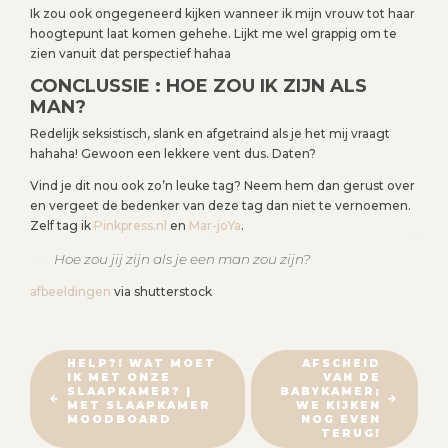
Ik zou ook ongegeneerd kijken wanneer ik mijn vrouw tot haar
hoogtepunt laat komen gehehe. Lijkt me wel grappig om te
zien vanuit dat perspectief hahaa
CONCLUSSIE : HOE ZOU IK ZIJN ALS
MAN?
Redelijk seksistisch, slank en afgetraind als je het mij vraagt
hahaha! Gewoon een lekkere vent dus. Daten?
Vind je dit nou ook zo’n leuke tag? Neem hem dan gerust over
en vergeet de bedenker van deze tag dan niet te vernoemen.
Zelf tag ik
Pinkpress.nl
en
Mar-joYa
.
Hoe zou jij zijn als je een man zou zijn?
afbeeldingen
via shutterstock
B
HELP?! WAT MOET
AFSCHEID
IK MET ONZE
VAN DE
E
SLAAPKAMER? |
BABYKAMER;
R
MET SLAAPKAMER
WE KIJKEN
MOODBOARD
NOG EVEN
I
TERUG!