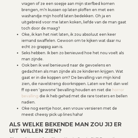
vragen of ze een soepje aan mijn sterfbed komen
brengen, m’n kussen op laten ploffen en met een
washandje mijn hoofd laten bedekken. Oh ja en
uitgebreid voor me laten koken, liefde van de man gaat
toch door de maag?
Oke, ik kan het niet laten, ik zou absoluut een keer
iemand swaffelen. Gewoon om te kijken wat daar nu
echt zo grappig aan is.
Seks hebben. Ik ben zo benieuwd hoe het nou voelt als
man zijnde.
Ook ben ik wel benieuwd naar de gevoelens en
gedachten als man zijnde als ze kinderen krijgen. Wat
gaat er in die koppen om? De bevalling van mijn kind
zien, die navelstreng doorknippen. Laten we het dan wel
ff op een ‘gewone’ bevalling houden en niet die
horror
bevalling
die ik heb gehad met die rare toeters en bellen
nadien.
Oke nog eentje hoor, een vrouw versieren met de
meest cheesy pick up lines haha!
ALS WELKE BEKENDE MAN ZOU JIJ ER
UIT WILLEN ZIEN?