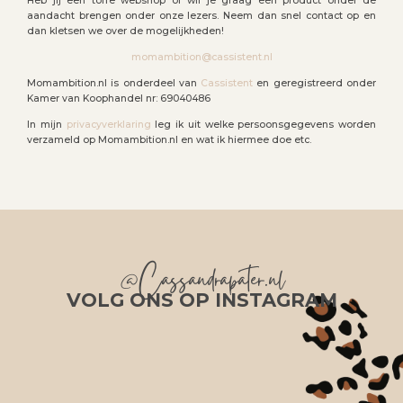
Heb jij een toffe webshop of wil je graag een product onder de
aandacht brengen onder onze lezers. Neem dan snel contact op en
dan kletsen we over de mogelijkheden!
momambition@cassistent.nl
Momambition.nl is onderdeel van
Cassistent
en geregistreerd onder
Kamer van Koophandel nr: 69040486
In mijn
privacyverklaring
leg ik uit welke persoonsgegevens worden
verzameld op Momambition.nl en wat ik hiermee doe etc.
@Cassandrapater.nl
VOLG ONS OP INSTAGRAM