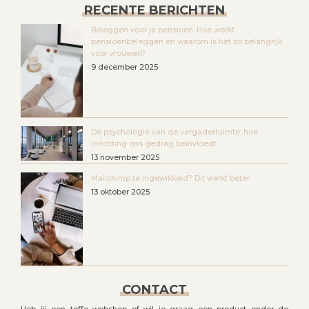
RECENTE BERICHTEN
Beleggen voor je pensioen. Hoe werkt
pensioenbeleggen en waarom is het zo belangrijk
voor vrouwen?
9 december 2025
De psychologie van de vergaderruimte: hoe
inrichting ons gedrag beïnvloedt
13 november 2025
Mailchimp te ingewikkeld? Dit werkt beter
13 oktober 2025
CONTACT