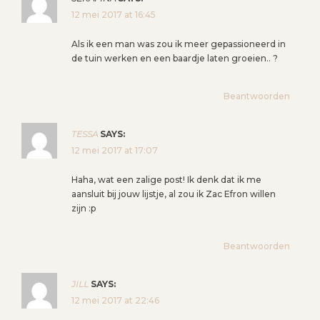
12 mei 2017 at 16:45
Als ik een man was zou ik meer gepassioneerd in
de tuin werken en een baardje laten groeien.. ?
Beantwoorden
TESSA
SAYS:
12 mei 2017 at 17:07
Haha, wat een zalige post! Ik denk dat ik me
aansluit bij jouw lijstje, al zou ik Zac Efron willen
zijn :p
Beantwoorden
JILL
SAYS:
12 mei 2017 at 22:46