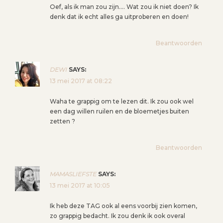
Oef, als ik man zou zijn…. Wat zou ik niet doen? Ik
denk dat ik echt alles ga uitproberen en doen!
Beantwoorden
DEWI
SAYS:
13 mei 2017 at 08:22
Waha te grappig om te lezen dit. Ik zou ook wel
een dag willen ruilen en de bloemetjes buiten
zetten ?
Beantwoorden
MAMASLIEFSTE
SAYS:
13 mei 2017 at 10:05
Ik heb deze TAG ook al eens voorbij zien komen,
zo grappig bedacht. Ik zou denk ik ook overal