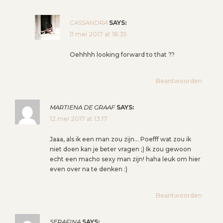
CASSANDRA
SAYS:
11 mei 2017 at 18:35
Oehhhh looking forward to that ??
Beantwoorden
MARTIENA DE GRAAF
SAYS:
12 mei 2017 at 13:17
Jaaa, als ik een man zou zijn… Poefff wat zou ik
niet doen kan je beter vragen ;) Ik zou gewoon
echt een macho sexy man zijn! haha leuk om hier
even over na te denken :)
Beantwoorden
SERAFINA
SAYS: