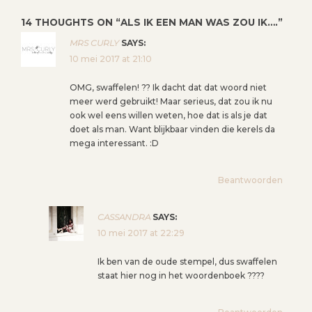
C
14 THOUGHTS ON “
ALS IK EEN MAN WAS ZOU IK….
”
H
T
MRS CURLY
SAYS:
N
10 mei 2017 at 21:10
A
OMG, swaffelen! ?? Ik dacht dat dat woord niet
V
meer werd gebruikt! Maar serieus, dat zou ik nu
I
ook wel eens willen weten, hoe dat is als je dat
G
doet als man. Want blijkbaar vinden die kerels da
mega interessant. :D
A
T
I
Beantwoorden
E
CASSANDRA
SAYS:
10 mei 2017 at 22:29
Ik ben van de oude stempel, dus swaffelen
staat hier nog in het woordenboek ????