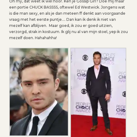
Oh my, dat weet ik wel hoor. Ken je Gossip Girl? Doe mij maar
een portie CHUCK BASSSS, oftewel Ed Westwick. Jongens wat
is die man sexy, en als je dan meteen ff denkt aan voorgaande
vraag met het eerste puntje…. Dan kan ik denk ik niet van
mezelf kan afblijven. Maar goed, ik zou er goed uitzien,
verzorgd, strak in kostuum. Ik glij nu al van mijn stoel, yep ik zou
mezelf doen. Hahahahha!