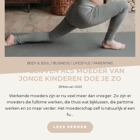
BODY & SOUL
/
BUSINESS
/
LIFESTYLE
/
PARENTING
FIT BLIJVEN ALS MOEDER VAN
JONGE KINDEREN DOE JE ZO
28 februari 2025
Werkende moeders zijn er nu veel meer dan vroeger. Zo zijn er
moeders die fulltime werken, die thuis wat bijklussen, die parttime
werken en zo maar verder. Het moederschap zelf is natuurlijk al een
fu…
LEES VERDER