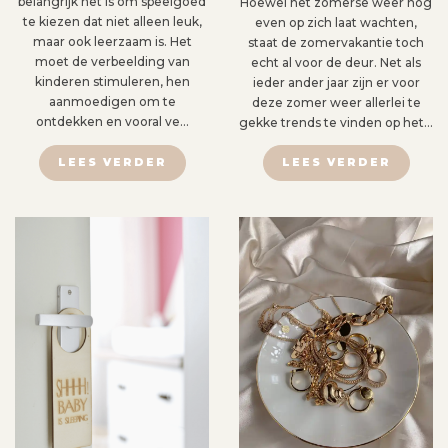
belangrijk het is om speelgoed
Hoewel het zomerse weer nog
te kiezen dat niet alleen leuk,
even op zich laat wachten,
maar ook leerzaam is. Het
staat de zomervakantie toch
moet de verbeelding van
echt al voor de deur. Net als
kinderen stimuleren, hen
ieder ander jaar zijn er voor
aanmoedigen om te
deze zomer weer allerlei te
ontdekken en vooral ve…
gekke trends te vinden op het…
LEES VERDER
LEES VERDER