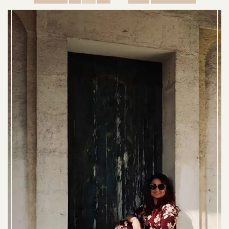
E
R
I
C
H
T
E
N
P
A
G
I
N
E
R
I
N
G