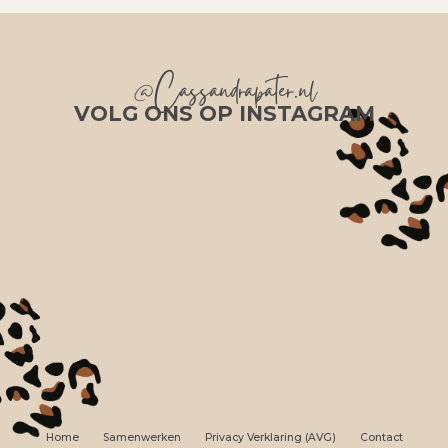
@Cassandrapater.nl
VOLG ONS OP INSTAGRAM
Home
Samenwerken
Privacy Verklaring (AVG)
Contact