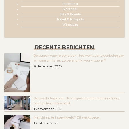
Parenting
Personal
Skin & Beauty
Travel & Hotspots
Winacties
RECENTE BERICHTEN
Beleggen voor je pensioen. Hoe werkt pensioenbeleggen
en waarom is het zo belangrijk voor vrouwen?
9 december 2025
De psychologie van de vergaderruimte: hoe inrichting
ons gedrag beïnvloedt
13 november 2025
Mailchimp te ingewikkeld? Dit werkt beter
13 oktober 2025