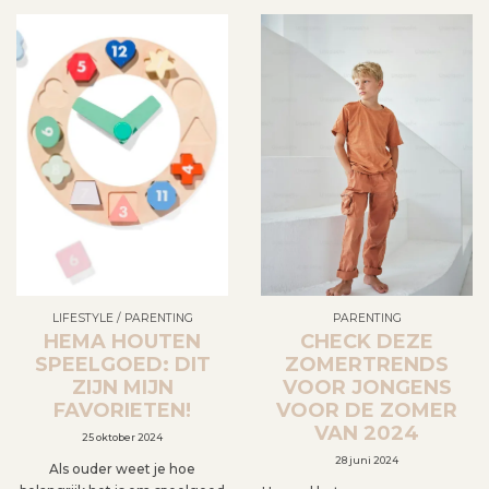
LIFESTYLE
/
PARENTING
PARENTING
HEMA HOUTEN
CHECK DEZE
SPEELGOED: DIT
ZOMERTRENDS
ZIJN MIJN
VOOR JONGENS
FAVORIETEN!
VOOR DE ZOMER
VAN 2024
25 oktober 2024
28 juni 2024
Als ouder weet je hoe