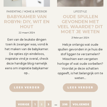
PARENTING
/
HOME & INTERIOR
LIFESTYLE
BABYKAMER VAN
OUDE SPULLEN
ROBYN: DIY, WIT EN
GEVONDEN MET
HOUT
VEEL WAARDE? DIT
MOET JE WETEN
22 maart 2024
21 februari 2024
Een van de leukste dingen
toen ik zwanger was, vond ik
Heb je onlangs wat oude
het maken van de babykamer.
spullen gevonden in je huis die
De opties zijn eindeloos,
stof liggen te verzamelen?
inspiratie vind je overal, check
Misschien een vergeten
deze handige blog namelijk
horloge of wat oude oorbellen?
eens om inspiratie babykamer
Voordat je deze schatten
op…
opgeeft, is het belangrijk om te
weten…
LEES VERDER
LEES VERDER
B
VORIGE
1
2
3
…
295
VOLGENDE