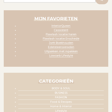
MIJN FAVORIETEN
InteriorQueen
Cassistent
Flawlash locatie haren
Flawlash locatie Enschede
Jortt Boekhouden
Edelsteensieraden
Uitpakken met inpakken
Lowcarb Lifestyle
CATEGORIEËN
BODY & SOUL
BUSINESS
FASHION
Food & Recipes
Home & Interior
Lifestyle