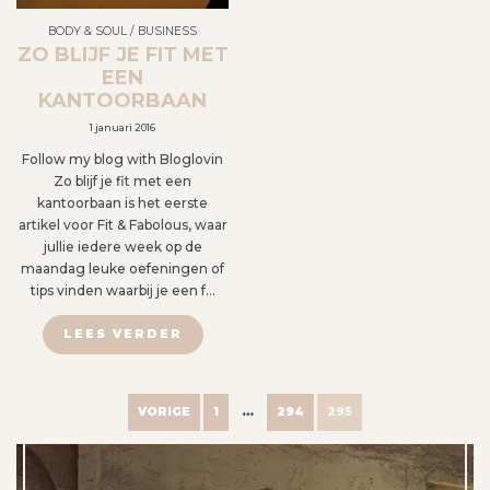
BODY & SOUL
/
BUSINESS
ZO BLIJF JE FIT MET
EEN
KANTOORBAAN
1 januari 2016
Follow my blog with Bloglovin
Zo blijf je fit met een
kantoorbaan is het eerste
artikel voor Fit & Fabolous, waar
jullie iedere week op de
maandag leuke oefeningen of
tips vinden waarbij je een f…
LEES VERDER
B
VORIGE
1
…
294
295
E
R
I