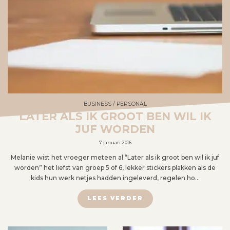
BUSINESS
/
PERSONAL
LATER ALS IK GROOT BEN WIL IK
JUF WORDEN
7 januari 2016
Melanie wist het vroeger meteen al “Later als ik groot ben wil ik juf
worden” het liefst van groep 5 of 6, lekker stickers plakken als de
kids hun werk netjes hadden ingeleverd, regelen ho…
LEES VERDER