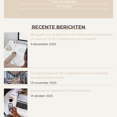
Travel & Hotspots
Winacties
RECENTE BERICHTEN
Beleggen voor je pensioen. Hoe werkt pensioenbeleggen
en waarom is het zo belangrijk voor vrouwen?
9 december 2025
De psychologie van de vergaderruimte: hoe inrichting
ons gedrag beïnvloedt
13 november 2025
Mailchimp te ingewikkeld? Dit werkt beter
13 oktober 2025