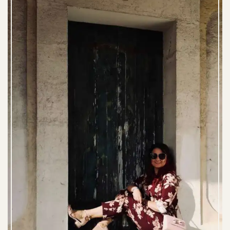
C
H
T
E
N
P
A
G
I
N
E
R
I
N
G