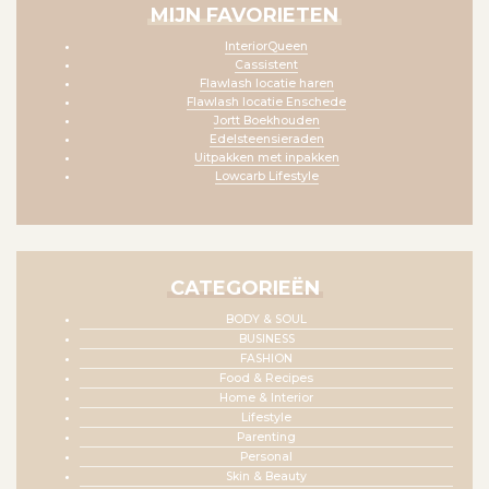
MIJN FAVORIETEN
InteriorQueen
Cassistent
Flawlash locatie haren
Flawlash locatie Enschede
Jortt Boekhouden
Edelsteensieraden
Uitpakken met inpakken
Lowcarb Lifestyle
CATEGORIEËN
BODY & SOUL
BUSINESS
FASHION
Food & Recipes
Home & Interior
Lifestyle
Parenting
Personal
Skin & Beauty