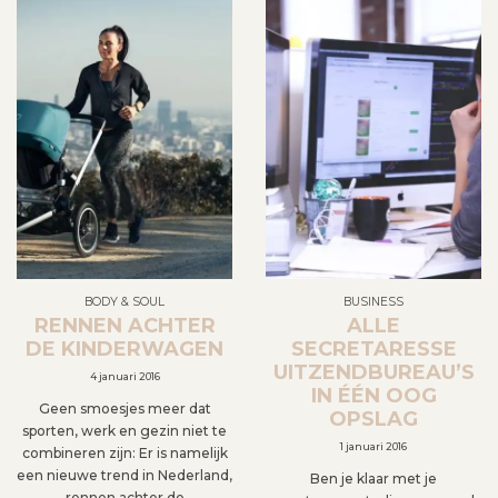
BODY & SOUL
BUSINESS
RENNEN ACHTER
ALLE
DE KINDERWAGEN
SECRETARESSE
UITZENDBUREAU’S
4 januari 2016
IN ÉÉN OOG
Geen smoesjes meer dat
OPSLAG
sporten, werk en gezin niet te
1 januari 2016
combineren zijn: Er is namelijk
een nieuwe trend in Nederland,
Ben je klaar met je
rennen achter de