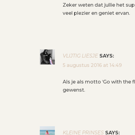
Zeker weten dat jullie het sup
I
veel plezier en geniet ervan.
G
A
T
VLIJTIG LIESJE
SAYS:
I
5 augustus 2016 at 14:49
E
Als je als motto ‘Go with the
gewenst.
KLEINE PRINSES
SAYS: