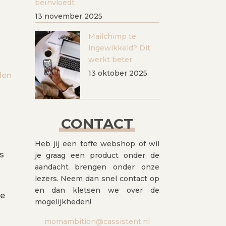
beïnvloedt
13 november 2025
Mailchimp te
ingewikkeld? Dit
werkt beter
13 oktober 2025
den
CONTACT
Heb jij een toffe webshop of wil
s
je graag een product onder de
aandacht brengen onder onze
lezers. Neem dan snel contact op
en dan kletsen we over de
ie
mogelijkheden!
momambition@cassistent.nl