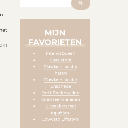
en
het
MIJN
FAVORIETEN
ant
InteriorQueen
Cassistent
Flawlash locatie
haren
e
Flawlash locatie
Enschede
Jortt Boekhouden
Edelsteensieraden
Uitpakken met
inpakken
Lowcarb Lifestyle