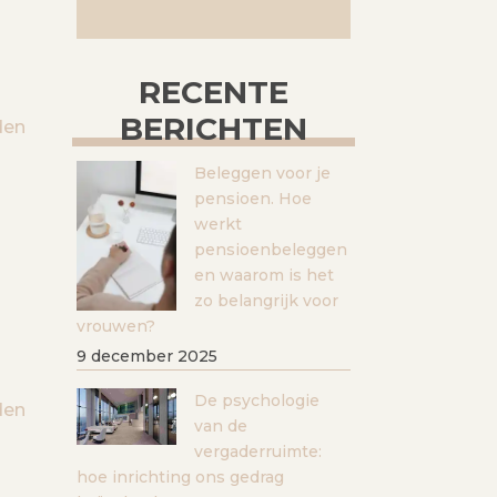
RECENTE
BERICHTEN
den
Beleggen voor je
pensioen. Hoe
werkt
pensioenbeleggen
en waarom is het
zo belangrijk voor
vrouwen?
9 december 2025
De psychologie
den
van de
vergaderruimte:
hoe inrichting ons gedrag