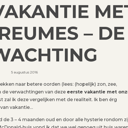
VAKANTIE ME
REUMES – DE
WACHTING
5 augustus 2016
ekken naar betere oorden (lees: (hopelijk) zon, zee,
om de verwachtingen van deze
eerste vakantie met onz
zal ik deze vergelijken met de realiteit. Ik ben érg
 van vakantie…
nd de 3 – 4 maanden oud en door alle hysterie rondom zi
 McDonald-huis vond ik dat we wel genoeg uit huis ware