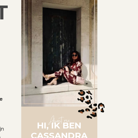
T
e
About me
HI, IK BEN
jn
CASSANDRA
n