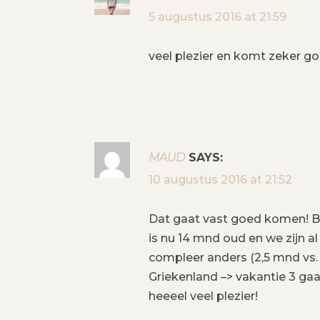
5 augustus 2016 at 21:59
veel plezier en komt zeker go
MAUD
SAYS:
10 augustus 2016 at 21:52
Dat gaat vast goed komen! Be
is nu 14 mnd oud en we zijn 
compleer anders (2,5 mnd vs.
Griekenland –> vakantie 3 gaat
heeeel veel plezier!