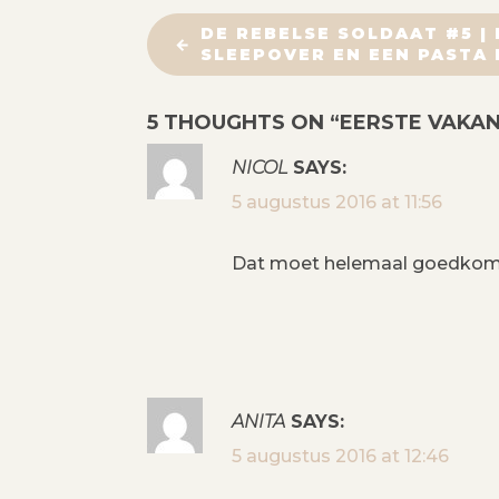
B
DE REBELSE SOLDAAT #5 | 
SLEEPOVER EN EEN PASTA 
E
5 THOUGHTS ON “
EERSTE VAKAN
R
NICOL
SAYS:
I
5 augustus 2016 at 11:56
C
Dat moet helemaal goedkomen 
H
T
N
ANITA
SAYS:
A
5 augustus 2016 at 12:46
V