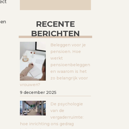
ect
den
RECENTE
BERICHTEN
Beleggen voor je
pensioen. Hoe
werkt
pensioenbeleggen
en waarom is het
zo belangrijk voor
vrouwen?
9 december 2025
De psychologie
van de
vergaderruimte:
hoe inrichting ons gedrag