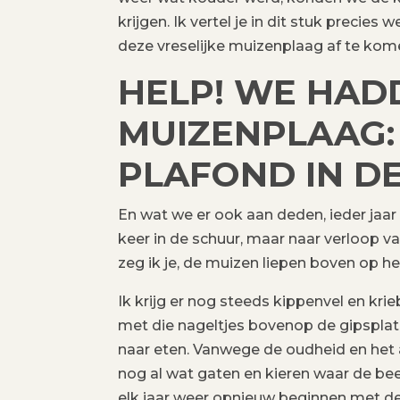
krijgen. Ik vertel je in dit stuk prec
deze vreselijke muizenplaag af te kome
HELP! WE HAD
MUIZENPLAAG: 
PLAFOND IN DE
En wat we er ook aan deden, ieder jaa
keer in de schuur, maar naar verloop v
zeg ik je, de muizen liepen boven op he
Ik krijg er nog steeds kippenvel en krie
met die nageltjes bovenop de gipsplat
naar eten. Vanwege de oudheid en het 
nog al wat gaten en kieren waar de be
elk jaar weer opnieuw beginnen met d