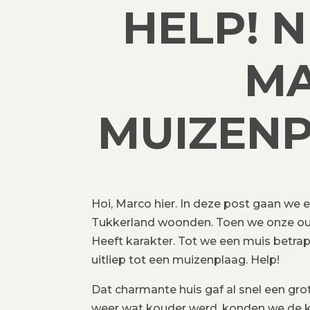
HELP! N
MA
MUIZENP
Hoi, Marco hier. In deze post gaan we e
Tukkerland woonden. Toen we onze oud
Heeft karakter. Tot we een muis betrapt
uitliep tot een muizenplaag. Help!
Dat charmante huis gaf al snel een grot
weer wat kouder werd, konden we de kl