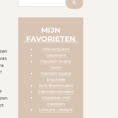
MIJN
FAVORIETEN
InteriorQueen
izen
Cassistent
 was
Flawlash locatie
re
haren
?
Flawlash locatie
Enschede
Jortt Boekhouden
e
Edelsteensieraden
Uitpakken met
izen
inpakken
pt
Lowcarb Lifestyle