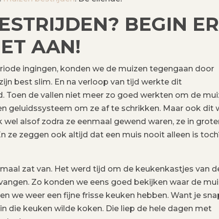
ESTRIJDEN? BEGIN ER
IET AAN!
eriode ingingen, konden we de muizen tegengaan door
ijn best slim. En na verloop van tijd werkte dit
d. Toen de vallen niet meer zo goed werkten om de mu
een geluidssysteem om ze af te schrikken. Maar ook dit
eek wel alsof zodra ze eenmaal gewend waren, ze in grote
ze zeggen ook altijd dat een muis nooit alleen is toch
aal zat van. Het werd tijd om de keukenkastjes van d
ervangen. Zo konden we eens goed bekijken waar de mu
n we weer een fijne frisse keuken hebben. Want je sna
r in die keuken wilde koken. Die liep de hele dagen met