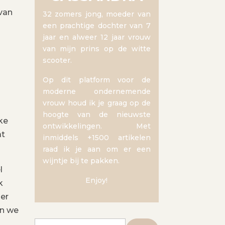
 van
32 zomers jong, moeder van
een prachtige dochter van 7
jaar en alweer 12 jaar vrouw
van mijn prins op de witte
scooter.
Op dit platform voor de
moderne ondernemende
vrouw houd ik je graag op de
hoogte van de nieuwste
ke
ontwikkelingen. Met
at
inmiddels +1500 artikelen
raad ik je aan om er een
wijntje bij te pakken.
l
Enjoy!
k
 er
en we
Zoeken