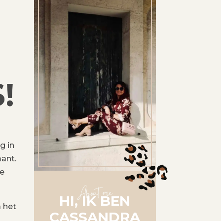
!
g in
ant.
de
About me
HI, IK BEN
a het
CASSANDRA