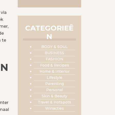
 via
ok
CATEGORIEË
mer,
de
N
s te
BODY & SOUL
BUSINESS
FASHION
IN
Food & Recipes
Home & Interior
Lifestyle
Parenting
Personal
Skin & Beauty
Travel & Hotspots
nter
Winacties
emaal