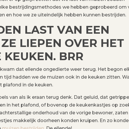
ies welke bestrijdingsmethodes we hebben geprobeerd om
n en hoe we ze uiteindelijk hebben kunnen bestrijden.
DEN LAST VAN EEN
ZE LIEPEN OVER HET
 KEUKEN. BRR
r kwam dat ellende ongedierte weer terug. Het begon el
an tijd hadden we de muizen ook in de keuken zitten. W
t plafond in de keuken.
bels van als ik eraan terug denk. Dat geluid, dat getrippe
en in het plafond, of bovenop de keukenkastjes op zoe
achterstallige onderhoud van de vorige bewoner, zaten
estjes makkelijk doorheen konden kruipen. En zo kond
e
muizen bestrijden
. De ellende!