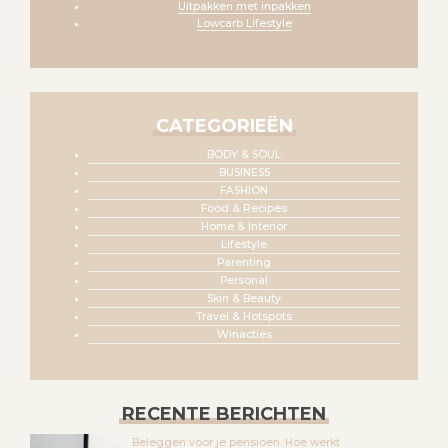
Uitpakken met inpakken
Lowcarb Lifestyle
CATEGORIEËN
BODY & SOUL
BUSINESS
FASHION
Food & Recipes
Home & Interior
Lifestyle
Parenting
Personal
Skin & Beauty
Travel & Hotspots
Winacties
RECENTE BERICHTEN
Beleggen voor je pensioen. Hoe werkt