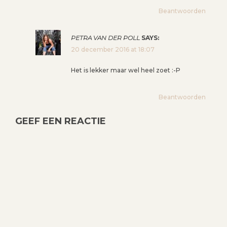
I
Beantwoorden
G
A
T
PETRA VAN DER POLL
SAYS:
20 december 2016 at 18:07
I
E
Het is lekker maar wel heel zoet :-P
Beantwoorden
GEEF EEN REACTIE