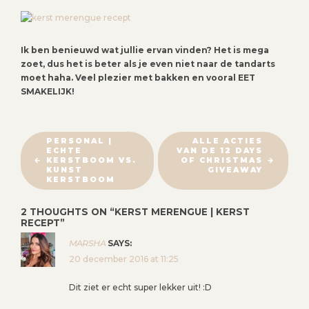
Ik ben benieuwd wat jullie ervan vinden? Het is mega
zoet, dus het is beter als je even niet naar de tandarts
moet haha. Veel plezier met bakken en vooral EET
SMAKELIJK!
B
PERSONAL |
ALLE ACTIES
ECHTE
VAN DE 12 DAYS
E
KERSTBOOM VS.
OF CHRISTMAS
R
KUNST
GIVEAWAY
KERSTBOOM
I
C
2 THOUGHTS ON “
KERST MERENGUE | KERST
H
RECEPT
”
T
MARSHA
SAYS:
N
20 december 2016 at 11:25
A
Dit ziet er echt super lekker uit! :D
V