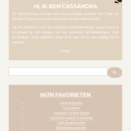
About me
HI, IK BEN CASSANDRA
32 zomers jong, moeder van een prachtige dochter van 7 jaar en
alweer 12 jaar vrouw van mijn prins op de witte scooter.
Op dit platform voor de moderne ondernemende vrouw houd ik
je graag op de hoogte van de nieuwste ontwikkelingen. Met
inmiddels +1500 artikelen raad ik je aan om er een wijntje bij te
pakken.
Enjoy!
Zoeken
MIJN FAVORIETEN
InteriorQueen
Cassistent
Flawlash locatie haren
Flawlash locatie Enschede
Jortt Boekhouden
Edelsteensieraden