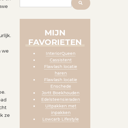
euwe
MIJN
lijk.
FAVORIETEN
n we
InteriorQueen
Cassistent
Flawlash locatie
haren
Flawlash locatie
Enschede
oe.
Jortt Boekhouden
Edelsteensieraden
bad
Uitpakken met
cht
inpakken
ik ze
Lowcarb Lifestyle