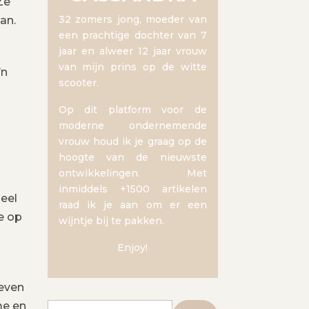
Ze
32 zomers jong, moeder van
an.
een prachtige dochter van 7
jaar en alweer 12 jaar vrouw
van mijn prins op de witte
’n
scooter.
Op dit platform voor de
moderne ondernemende
vrouw houd ik je graag op de
hoogte van de nieuwste
ontwikkelingen. Met
inmiddels +1500 artikelen
heel
raad ik je aan om er een
e op
wijntje bij te pakken.
Enjoy!
 even
me en
Zoeken