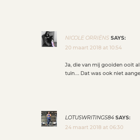
N
A
NICOLE ORRIËNS
SAYS:
V
20 maart 2018 at 10:54
I
Ja, die van mij gooiden ooit a
G
tuin…. Dat was ook niet aan
A
T
I
LOTUSWRITINGS84
SAYS:
E
24 maart 2018 at 06:30