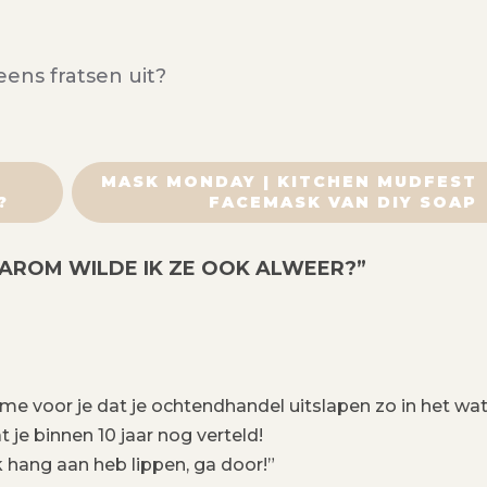
ens fratsen uit?
MASK MONDAY | KITCHEN MUDFEST
?
FACEMASK VAN DIY SOAP
AROM WILDE IK ZE OOK ALWEER?
”
 me voor je dat je ochtendhandel uitslapen zo in het wa
at je binnen 10 jaar nog verteld!
k hang aan heb lippen, ga door!”