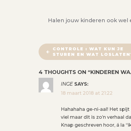
Halen jouw kinderen ook wel e
B
CONTROLE : WAT KUN JE
STUREN EN WAT LOSLATEN
E
4 THOUGHTS ON “
KINDEREN WA
R
INGE
SAYS:
I
18 maart 2018 at 21:22
C
Hahahaha ge-ni-aal! Het spijt
H
viel maar dit is zo’n verhaal d
Knap geschreven hoor, á la “i
T