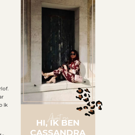
lof.
ar
b ik
About me
HI, IK BEN
CASSANDRA