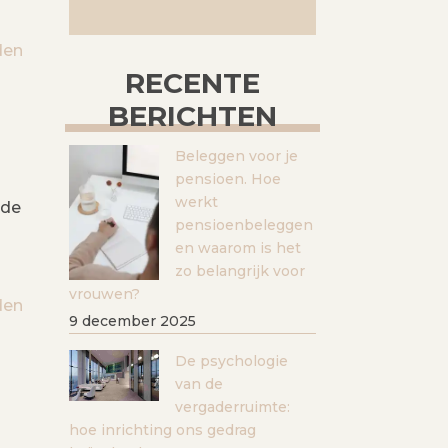
den
RECENTE
BERICHTEN
Beleggen voor je
pensioen. Hoe
werkt
 de
pensioenbeleggen
en waarom is het
zo belangrijk voor
vrouwen?
den
9 december 2025
De psychologie
van de
vergaderruimte:
hoe inrichting ons gedrag