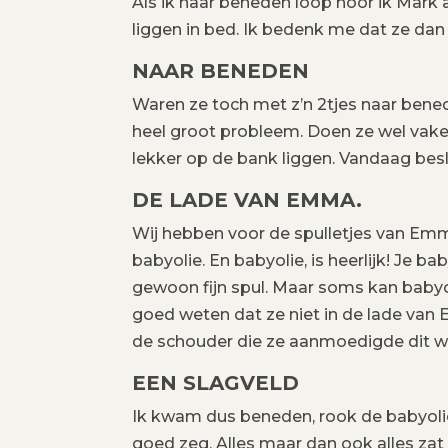
Als ik naar beneden loop hoor ik Mark 
liggen in bed. Ik bedenk me dat ze da
NAAR BENEDEN
Waren ze toch met z’n 2tjes naar bened
heel groot probleem. Doen ze wel vaker
lekker op de bank liggen. Vandaag bes
DE LADE VAN EMMA.
Wij hebben voor de spulletjes van Emma
babyolie. En babyolie, is heerlijk! Je bab
gewoon fijn spul. Maar soms kan babyoli
goed weten dat ze niet in de lade van
de schouder die ze aanmoedigde dit we
EEN SLAGVELD
Ik kwam dus beneden, rook de babyolie a
goed zeg. Alles maar dan ook alles zat 