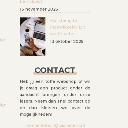
beïnvloedt
13 november 2025
Mailchimp te
ingewikkeld? Dit
werkt beter
den
13 oktober 2025
CONTACT
Heb jij een toffe webshop of wil
je graag een product onder de
aandacht brengen onder onze
lezers. Neem dan snel contact op
den
en dan kletsen we over de
mogelijkheden!
momambition@cassistent.nl