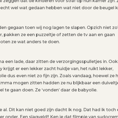
al zeggen dat de kinderen voor straf op hun kamer zijn. 
n echt wel wat gedaan hebben wat niet door de beugel k
en gegaan toen wij nog lagen te slapen. Opzich niet zo
, pakken ze een puzzeltje of zetten de tv aan en gaan
loten ze wat anders te doen.
 een lade, daar zitten de verzorgingsspulletjes in. Ook
y krijgt er een lekker zacht huidje van, het ruikt lekker,
e dus even niet zo fijn zijn. Zoals vandaag, hoewel ze 
 Emma mogen zitten hadden ze nu blijkbaar een duiveltj
l te gaan doen. Ze ‘vonden’ daar de babyolie.
l. Dit kan niet goed zijn dacht ik nog. Dat had ik toch
er onder. Een slagveld!! Ken je dat filmpje van sudocre