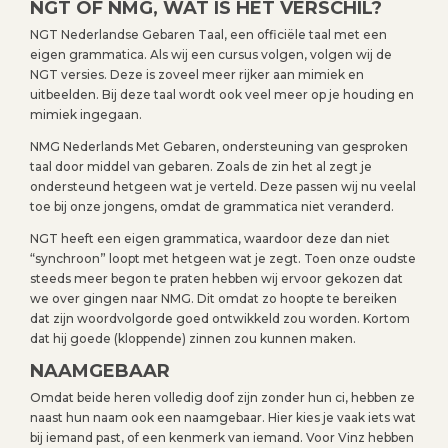
NGT OF NMG, WAT IS HET VERSCHIL?
NGT Nederlandse Gebaren Taal, een officiële taal met een
eigen grammatica. Als wij een cursus volgen, volgen wij de
NGT versies. Deze is zoveel meer rijker aan mimiek en
uitbeelden. Bij deze taal wordt ook veel meer op je houding en
mimiek ingegaan.
NMG Nederlands Met Gebaren, ondersteuning van gesproken
taal door middel van gebaren. Zoals de zin het al zegt je
ondersteund hetgeen wat je verteld. Deze passen wij nu veelal
toe bij onze jongens, omdat de grammatica niet veranderd.
NGT heeft een eigen grammatica, waardoor deze dan niet
“synchroon” loopt met hetgeen wat je zegt. Toen onze oudste
steeds meer begon te praten hebben wij ervoor gekozen dat
we over gingen naar NMG. Dit omdat zo hoopte te bereiken
dat zijn woordvolgorde goed ontwikkeld zou worden. Kortom
dat hij goede (kloppende) zinnen zou kunnen maken.
NAAMGEBAAR
Omdat beide heren volledig doof zijn zonder hun ci, hebben ze
naast hun naam ook een naamgebaar. Hier kies je vaak iets wat
bij iemand past, of een kenmerk van iemand. Voor Vinz hebben