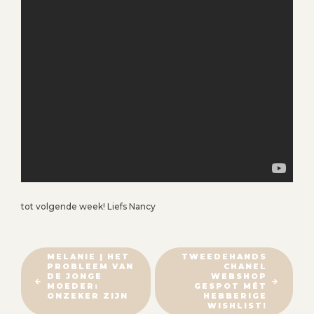
tot volgende week! Liefs Nancy
B
MELANIE | HET
TWEEDEHANDS
PROBLEEM VAN
CHANEL
E
DE JONGE
WEBSHOP
R
MOEDER:
GESPOT MÉT
ONZEKER ZIJN
HEBBERIGE
I
WISHLIST!