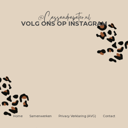
@Cassandrapater.nl
VOLG ONS OP INSTAGRAM
Home
Samenwerken
Privacy Verklaring (AVG)
Contact