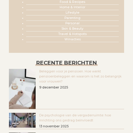
Food & Recipes
Home & Interior
Lifestyle
Parenting
Personal
Skin & Beauty
Travel & Hotspots
Winacties
RECENTE BERICHTEN
Beleggen voor je pensioen. Hoe werkt
pensioenbeleggen en waarom is het zo belangrijk
voor vrouwen?
9 december 2025
De psychologie van de vergaderruimte: hoe
inrichting ons gedrag beïnvloedt
13 november 2025