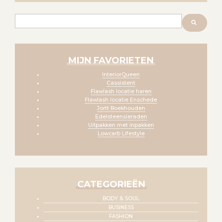
Zoeken
MIJN FAVORIETEN
InteriorQueen
Cassistent
Flawlash locatie haren
Flawlash locatie Enschede
Jortt Boekhouden
Edelsteensieraden
Uitpakken met inpakken
Lowcarb Lifestyle
CATEGORIEËN
BODY & SOUL
BUSINESS
FASHION