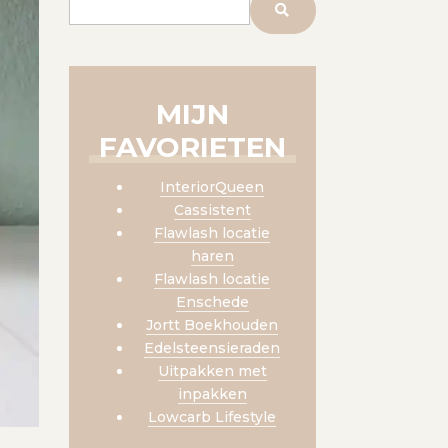
MIJN
FAVORIETEN
InteriorQueen
Cassistent
Flawlash locatie
haren
Flawlash locatie
Enschede
Jortt Boekhouden
Edelsteensieraden
Uitpakken met
inpakken
Lowcarb Lifestyle