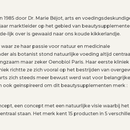
in 1985 door Dr. Marie Béjot, arts en voedingsdeskundig
0 jaar marktleider op het gebied van beautysupplemente
-de-lijk over is gewaaid naar ons koude kikkerlandje.
ka waar ze haar passie voor natuur en medicinale
r als botanist stond natuurlijke voeding altijd centraa
ngzaam maar zeker Oenobiol Paris. Haar eerste kliniek 
iniek richtte ze zich vooral op het bestrijden van overge
arts zich steeds meer bewust werd wat voor belangrijke
dan ook geinspireerd om dit beautysupplementen merk :
cept, een concept met een natuurlijke visie waarbij het
traal staan. Het merk kent 15 producten in 5 verschill