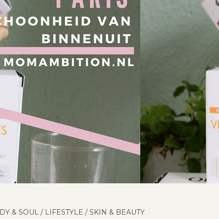
DY & SOUL
/
LIFESTYLE
/
SKIN & BEAUTY