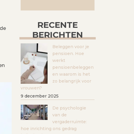
RECENTE
nde
BERICHTEN
Beleggen voor je
pensioen. Hoe
werkt
en
pensioenbeleggen
en waarom is het
zo belangrijk voor
vrouwen?
9 december 2025
De psychologie
van de
vergaderruimte:
hoe inrichting ons gedrag