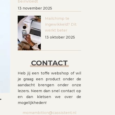
beïnvloedt
13 november 2025
Mailchimp te
ingewikkeld? Dit
werkt beter
13 oktober 2025
CONTACT
Heb jij een toffe webshop of wil
je graag een product onder de
aandacht brengen onder onze
lezers. Neem dan snel contact op
en dan kletsen we over de
T
mogelijkheden!
momambition@cassistent.nl