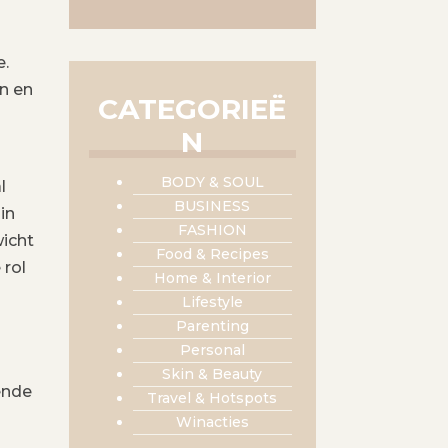
e.
n en
CATEGORIEË
N
BODY & SOUL
l
BUSINESS
in
FASHION
wicht
Food & Recipes
 rol
Home & Interior
Lifestyle
Parenting
Personal
Skin & Beauty
ende
Travel & Hotspots
Winacties