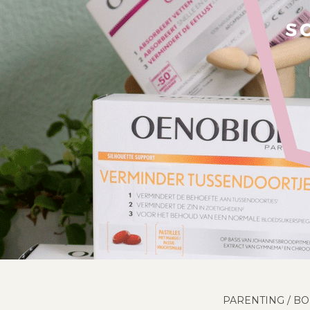
PARENTING
/
BO