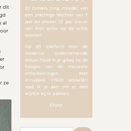
 dit
32 zomers jong, moeder van
agd
een prachtige dochter van 7
jaar en alweer 12 jaar vrouw
 al
van mijn prins op de witte
voor
scooter.
Op dit platform voor de
g
moderne ondernemende
er
vrouw houd ik je graag op de
hoogte van de nieuwste
or
ontwikkelingen. Met
inmiddels +1500 artikelen
r ze
raad ik je aan om er een
wijntje bij te pakken.
Enjoy!
Zoeken