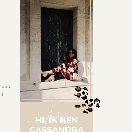
aris
it
About me
HI, IK BEN
CASSANDRA