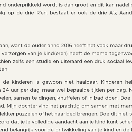
 kind onderprikkeld wordt is dan groot en dit kan nadelig
g op de drie R’en, bestaat er ook de drie A’s; Aand
aan, want de ouder anno 2016 heeft het vaak maar dru
et verzorgen van je kind(eren) heeft de mama tegenwo
chien zelfs een studie en uiteraard een druk sociaal le
den.
 de kinderen is gewoon niet haalbaar. Kinderen h
n 24 uur per dag, maar wel bepaalde tijden per dag.
elen, samen te dingen, knuffelen of in bad doen. Doe
d. Mijn dochter vind het prachtig om samen met ma
lekker puzzelen of het naar bed brengen. Doe dit niet te
 zorg dat je je volledige aandacht aan je kind kunt sche
nd belangrijk voor de ontwikkeling van je kind en de