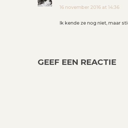
A
16 november 2016 at 14:36
V
Ik kende ze nog niet, maar sti
I
G
A
GEEF EEN REACTIE
T
I
E