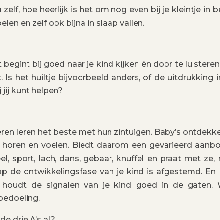
elf, hoe heerlijk is het om nog even bij je kleintje in b
elen en zelf ook bijna in slaap vallen.
egint bij goed naar je kind kijken én door te luisteren
 Is het huiltje bijvoorbeeld anders, of de uitdrukking i
 jij kunt helpen?
eren leren het beste met hun zintuigen. Baby’s ontdekk
n, horen en voelen. Biedt daarom een gevarieerd aanb
l, sport, lach, dans, gebaar, knuffel en praat met ze,
 op de ontwikkelingsfase van je kind is afgestemd. En
 houdt de signalen van je kind goed in de gaten.
 bedoeling.
e drie A’s al?