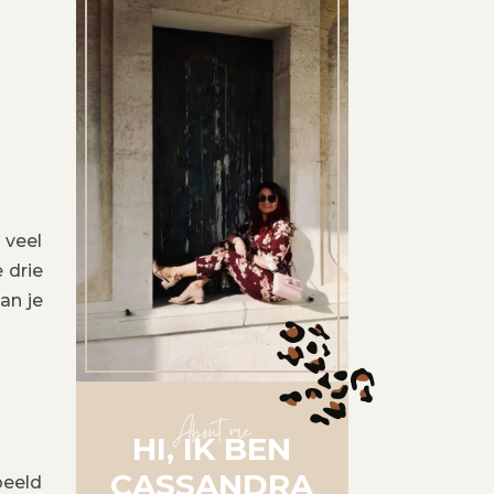
 veel
 drie
an je
About me
HI, IK BEN
CASSANDRA
beeld