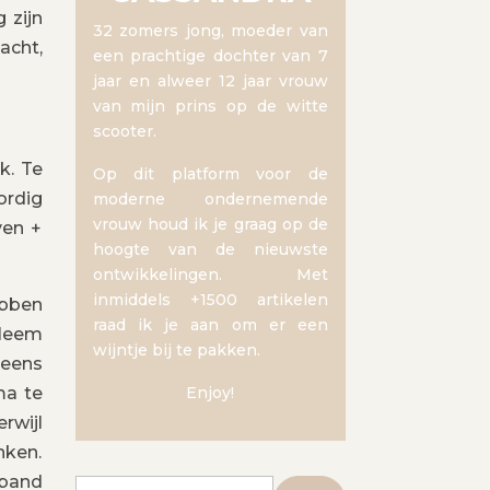
 zijn
32 zomers jong, moeder van
acht,
een prachtige dochter van 7
jaar en alweer 12 jaar vrouw
van mijn prins op de witte
scooter.
k. Te
Op dit platform voor de
ordig
moderne ondernemende
vrouw houd ik je graag op de
ven +
hoogte van de nieuwste
ontwikkelingen. Met
inmiddels +1500 artikelen
ebben
raad ik je aan om er een
 Neem
wijntje bij te pakken.
 eens
ma te
Enjoy!
rwijl
nken.
 band
Zoeken