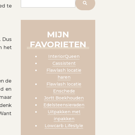
ed te
MIJN
. Dus
FAVORIETEN
n het
InteriorQueen
Cassistent
Flawlash locatie
haren
en de
Flawlash locatie
od en
Enschede
 maar
Jortt Boekhouden
Edelsteensieraden
 denk
Uitpakken met
 Want
inpakken
Lowcarb Lifestyle