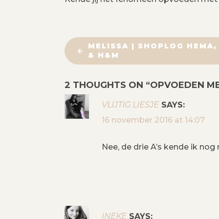
B
MELISSA | SHOPLOG HEMA,
& H&M
E
2 THOUGHTS ON “
OPVOEDEN MET
R
VLIJTIG LIESJE
SAYS:
I
16 november 2016 at 14:07
C
Nee, de drie A’s kende ik nog n
H
T
N
INEKE
SAYS: