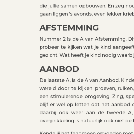
die jullie samen opbouwen. En zeg nou z
gaan liggen ’s avonds, even lekker krieb
AFSTEMMING
Nummer 2 is de A van Afstemming. Dit b
probeer te kijken wat je kind aangeeft.
gezicht. Wat heeft je kind nodig waarbij
AANBOD
De laatste A, is de A van Aanbod. Kind
wereld door te kijken, proeven, ruike
een stimulerende omgeving. Zing, spee
blijf er wel op letten dat het aanbod
daarbij ook weer aan de tweede A,
overprikkeling is natuurlijk ook niet de
Kende jij het fenomeen opvoeden met d