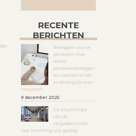
RECENTE
BERICHTEN
den
Beleggen voor je
pensioen. Hoe
werkt
pensioenbeleggen
en waarom is het
zo belangrijk voor
vrouwen?
9 december 2025
De psychologie
van de
vergaderruimte:
hoe inrichting ons gedrag