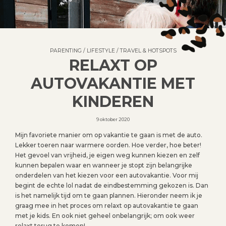
PARENTING
/
LIFESTYLE
/
TRAVEL & HOTSPOTS
RELAXT OP
AUTOVAKANTIE MET
KINDEREN
9 oktober 2020
Mijn favoriete manier om op vakantie te gaan is met de auto.
Lekker toeren naar warmere oorden. Hoe verder, hoe beter!
Het gevoel van vrijheid, je eigen weg kunnen kiezen en zelf
kunnen bepalen waar en wanneer je stopt zijn belangrijke
onderdelen van het kiezen voor een autovakantie. Voor mij
begint de echte lol nadat de eindbestemming gekozen is. Dan
is het namelijk tijd om te gaan plannen. Hieronder neem ik je
graag mee in het proces om relaxt op autovakantie te gaan
met je kids. En ook niet geheel onbelangrijk; om ook weer
relaxt terug te komen!