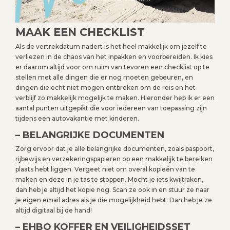
MAAK EEN CHECKLIST
Als de vertrekdatum nadert is het heel makkelijk om jezelf te
verliezen in de chaos van het inpakken en voorbereiden. Ik kies
er daarom altijd voor om ruim van tevoren een checklist op te
stellen met alle dingen die er nog moeten gebeuren, en
dingen die echt niet mogen ontbreken om de reis en het
verblijf zo makkelijk mogelijk te maken. Hieronder heb ik er een
aantal punten uitgepikt die voor iedereen van toepassing zijn
tijdens een autovakantie met kinderen.
– BELANGRIJKE DOCUMENTEN
Zorg ervoor dat je alle belangrijke documenten, zoals paspoort,
rijbewijs en verzekeringspapieren op een makkelijk te bereiken
plaats hebt liggen. Vergeet niet om overal kopieën van te
maken en deze in je tas te stoppen. Mocht je iets kwijtraken,
dan heb je altijd het kopie nog. Scan ze ook in en stuur ze naar
je eigen email adres als je die mogelijkheid hebt. Dan heb je ze
altijd digitaal bij de hand!
– EHBO KOFFER EN VEILIGHEIDSSET