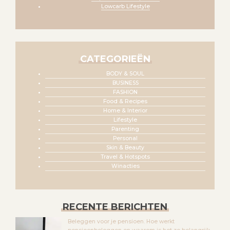
Lowcarb Lifestyle
CATEGORIEËN
BODY & SOUL
BUSINESS
FASHION
Food & Recipes
Home & Interior
Lifestyle
Parenting
Personal
Skin & Beauty
Travel & Hotspots
Winacties
RECENTE BERICHTEN
Beleggen voor je pensioen. Hoe werkt