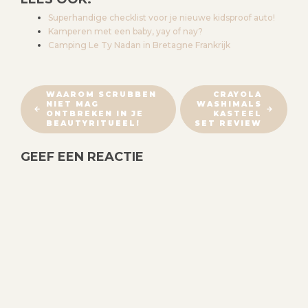
Superhandige checklist voor je nieuwe kidsproof auto!
Kamperen met een baby, yay of nay?
Camping Le Ty Nadan in Bretagne Frankrijk
B
WAAROM SCRUBBEN
CRAYOLA
NIET MAG
WASHIMALS
E
ONTBREKEN IN JE
KASTEEL
R
BEAUTYRITUEEL!
SET REVIEW
I
GEEF EEN REACTIE
C
H
T
N
A
V
I
G
A