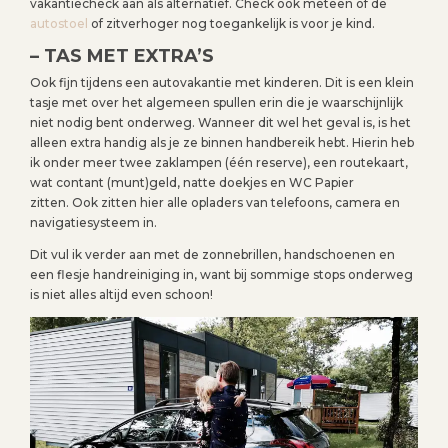
vakantiecheck aan als alternatief. Check ook meteen of de
autostoel
of zitverhoger nog toegankelijk is voor je kind.
– TAS MET EXTRA’S
Ook fijn tijdens een autovakantie met kinderen. Dit is een klein
tasje met over het algemeen spullen erin die je waarschijnlijk
niet nodig bent onderweg. Wanneer dit wel het geval is, is het
alleen extra handig als je ze binnen handbereik hebt. Hierin heb
ik onder meer twee zaklampen (één reserve), een routekaart,
wat contant (munt)geld, natte doekjes en WC Papier
zitten. Ook zitten hier alle opladers van telefoons, camera en
navigatiesysteem in.
Dit vul ik verder aan met de zonnebrillen, handschoenen en
een flesje handreiniging in, want bij sommige stops onderweg
is niet alles altijd even schoon!