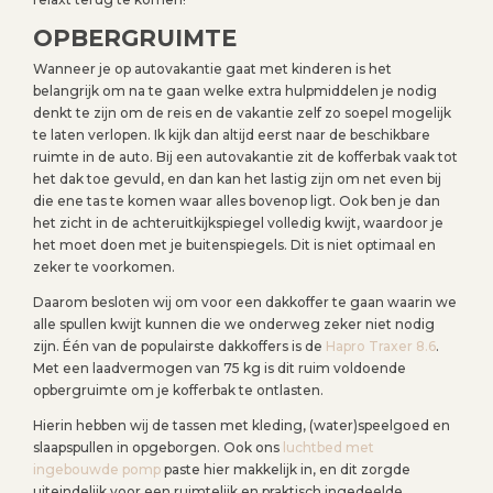
OPBERGRUIMTE
Wanneer je op autovakantie gaat met kinderen is het
belangrijk om na te gaan welke extra hulpmiddelen je nodig
denkt te zijn om de reis en de vakantie zelf zo soepel mogelijk
te laten verlopen. Ik kijk dan altijd eerst naar de beschikbare
ruimte in de auto. Bij een autovakantie zit de kofferbak vaak tot
het dak toe gevuld, en dan kan het lastig zijn om net even bij
die ene tas te komen waar alles bovenop ligt. Ook ben je dan
het zicht in de achteruitkijkspiegel volledig kwijt, waardoor je
het moet doen met je buitenspiegels. Dit is niet optimaal en
zeker te voorkomen.
Daarom besloten wij om voor een dakkoffer te gaan waarin we
alle spullen kwijt kunnen die we onderweg zeker niet nodig
zijn. Één van de populairste dakkoffers is de
Hapro Traxer 8.6
.
Met een laadvermogen van 75 kg is dit ruim voldoende
opbergruimte om je kofferbak te ontlasten.
Hierin hebben wij de tassen met kleding, (water)speelgoed en
slaapspullen in opgeborgen. Ook ons
luchtbed met
ingebouwde pomp
paste hier makkelijk in, en dit zorgde
uiteindelijk voor een ruimtelijk en praktisch ingedeelde