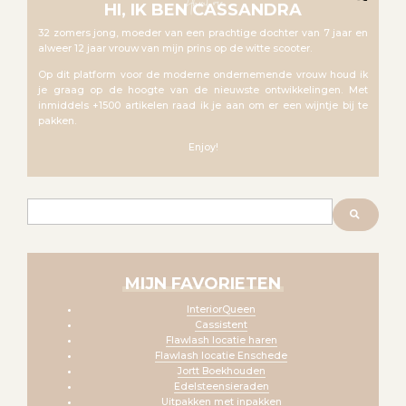
About me
HI, IK BEN CASSANDRA
32 zomers jong, moeder van een prachtige dochter van 7 jaar en
alweer 12 jaar vrouw van mijn prins op de witte scooter.
Op dit platform voor de moderne ondernemende vrouw houd ik
je graag op de hoogte van de nieuwste ontwikkelingen. Met
inmiddels +1500 artikelen raad ik je aan om er een wijntje bij te
pakken.
Enjoy!
Zoeken
MIJN FAVORIETEN
InteriorQueen
Cassistent
Flawlash locatie haren
Flawlash locatie Enschede
Jortt Boekhouden
Edelsteensieraden
Uitpakken met inpakken