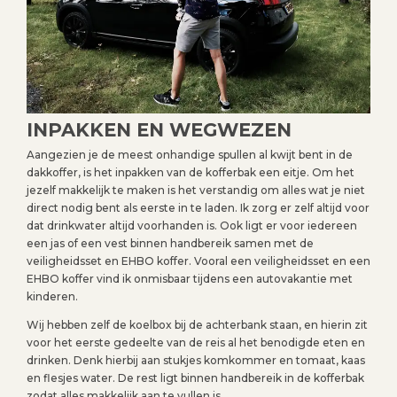
INPAKKEN EN WEGWEZEN
Aangezien je de meest onhandige spullen al kwijt bent in de
dakkoffer, is het inpakken van de kofferbak een eitje. Om het
jezelf makkelijk te maken is het verstandig om alles wat je niet
direct nodig bent als eerste in te laden. Ik zorg er zelf altijd voor
dat drinkwater altijd voorhanden is. Ook ligt er voor iedereen
een jas of een vest binnen handbereik samen met de
veiligheidsset en EHBO koffer. Vooral een veiligheidsset en een
EHBO koffer vind ik onmisbaar tijdens een autovakantie met
kinderen.
Wij hebben zelf de koelbox bij de achterbank staan, en hierin zit
voor het eerste gedeelte van de reis al het benodigde eten en
drinken. Denk hierbij aan stukjes komkommer en tomaat, kaas
en flesjes water. De rest ligt binnen handbereik in de kofferbak
zodat alles makkelijk aan te vullen is.