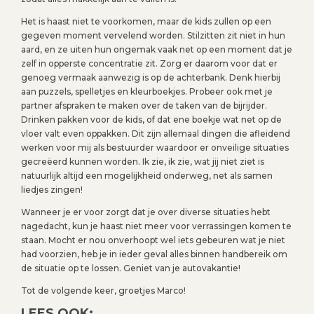
Het is haast niet te voorkomen, maar de kids zullen op een
gegeven moment vervelend worden. Stilzitten zit niet in hun
aard, en ze uiten hun ongemak vaak net op een moment dat je
zelf in opperste concentratie zit. Zorg er daarom voor dat er
genoeg vermaak aanwezig is op de achterbank. Denk hierbij
aan puzzels, spelletjes en kleurboekjes. Probeer ook met je
partner afspraken te maken over de taken van de bijrijder.
Drinken pakken voor de kids, of dat ene boekje wat net op de
vloer valt even oppakken. Dit zijn allemaal dingen die afleidend
werken voor mij als bestuurder waardoor er onveilige situaties
gecreëerd kunnen worden. Ik zie, ik zie, wat jij niet ziet is
natuurlijk altijd een mogelijkheid onderweg, net als samen
liedjes zingen!
Wanneer je er voor zorgt dat je over diverse situaties hebt
nagedacht, kun je haast niet meer voor verrassingen komen te
staan. Mocht er nou onverhoopt wel iets gebeuren wat je niet
had voorzien, heb je in ieder geval alles binnen handbereik om
de situatie op te lossen. Geniet van je autovakantie!
Tot de volgende keer, groetjes Marco!
LEES OOK: