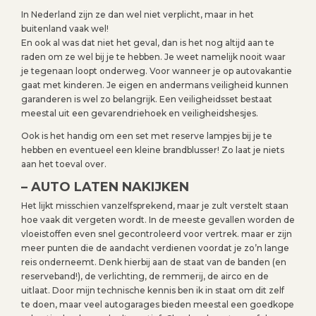
In Nederland zijn ze dan wel niet verplicht, maar in het
buitenland vaak wel!
En ook al was dat niet het geval, dan is het nog altijd aan te
raden om ze wel bij je te hebben. Je weet namelijk nooit waar
je tegenaan loopt onderweg. Voor wanneer je op autovakantie
gaat met kinderen. Je eigen en andermans veiligheid kunnen
garanderen is wel zo belangrijk. Een veiligheidsset bestaat
meestal uit een gevarendriehoek en veiligheidshesjes.
Ook is het handig om een set met reserve lampjes bij je te
hebben en eventueel een kleine brandblusser! Zo laat je niets
aan het toeval over.
– AUTO LATEN NAKIJKEN
Het lijkt misschien vanzelfsprekend, maar je zult verstelt staan
hoe vaak dit vergeten wordt. In de meeste gevallen worden de
vloeistoffen even snel gecontroleerd voor vertrek. maar er zijn
meer punten die de aandacht verdienen voordat je zo’n lange
reis onderneemt. Denk hierbij aan de staat van de banden (en
reserveband!), de verlichting, de remmerij, de airco en de
uitlaat. Door mijn technische kennis ben ik in staat om dit zelf
te doen, maar veel autogarages bieden meestal een goedkope