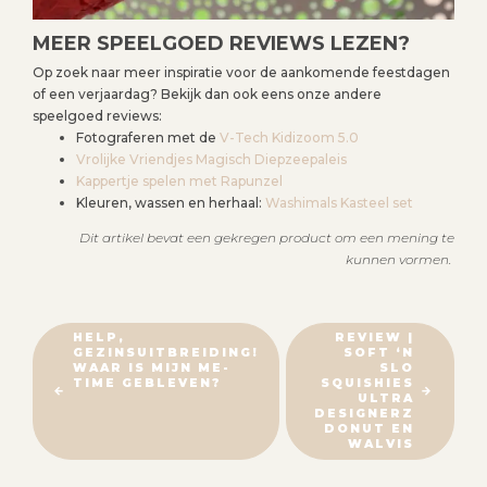
MEER SPEELGOED REVIEWS LEZEN?
Op zoek naar meer inspiratie voor de aankomende feestdagen
of een verjaardag? Bekijk dan ook eens onze andere
speelgoed reviews:
Fotograferen met de
V-Tech Kidizoom 5.0
Vrolijke Vriendjes Magisch Diepzeepaleis
Kappertje spelen met Rapunzel
Kleuren, wassen en herhaal:
Washimals Kasteel set
Dit artikel bevat een gekregen product om een mening te
kunnen vormen.
B
HELP,
REVIEW |
GEZINSUITBREIDING!
SOFT ‘N
E
WAAR IS MIJN ME-
SLO
R
TIME GEBLEVEN?
SQUISHIES
ULTRA
I
DESIGNERZ
DONUT EN
C
WALVIS
H