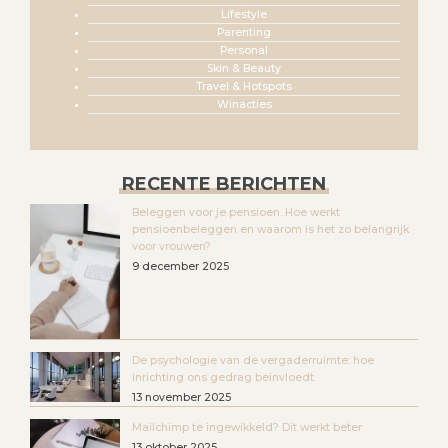
Lifestyle
Parenting
Personal
Skin & Beauty
Travel & Hotspots
Winacties
RECENTE BERICHTEN
Beleggen voor je pensioen. Hoe werkt
pensioenbeleggen en waarom is het zo belangrijk
voor vrouwen?
9 december 2025
De psychologie van de vergaderruimte: hoe
inrichting ons gedrag beïnvloedt
13 november 2025
Mailchimp te ingewikkeld? Dit werkt beter
13 oktober 2025