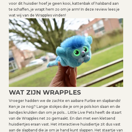
voor dit huisdier hoef je geen kooi, kattenbak of halsband aan
te schaffen, je wrapt hem zo om je arm! In deze review lees je
wat wij van de Wrapples vinden!
WAT ZIJN WRAPPLES
Vroeger hadden we de zachte en aaibare Furbie en slapbands!
Ken je ze nog? Lange stokjes die je om je pols kon slaan en de
bandjes krulden dan om je pols… Little Live Pets heeft de staart
van de Wrapples net zo gemaakt. En dan met een kletsend
huisdiertjes eraan vast. Het interactieve huisdiertje zit dus vast
aan de slapband die je om je hand kunt slappen. Het staartje van