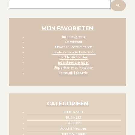
Zoeken
MIJN FAVORIETEN
InteriorQueen
Cassistent
Flawlash locatie haren
Flawlash locatie Enschede
Jortt Boekhouden
Edelsteensieraden
Uitpakken met inpakken
Lowcarb Lifestyle
CATEGORIEËN
BODY & SOUL
BUSINESS
FASHION
Food & Recipes
Home & Interior