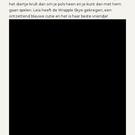
het diertje krult dan om je pols heen en je kunt dan met hem
gaan spelen. Leia heeft de Wrapple Skye gekregen, een
ontzettend blauwe cutie en het is haar beste vriendje!