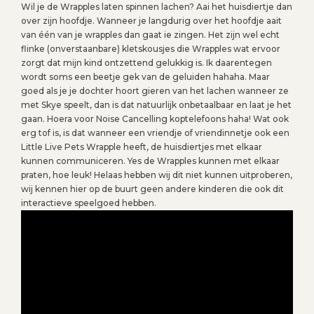
Wil je de Wrapples laten spinnen lachen? Aai het huisdiertje dan
over zijn hoofdje. Wanneer je langdurig over het hoofdje aait
van één van je wrapples dan gaat ie zingen. Het zijn wel echt
flinke (onverstaanbare) kletskousjes die Wrapples wat ervoor
zorgt dat mijn kind ontzettend gelukkig is. Ik daarentegen
wordt soms een beetje gek van de geluiden hahaha. Maar
goed als je je dochter hoort gieren van het lachen wanneer ze
met Skye speelt, dan is dat natuurlijk onbetaalbaar en laat je het
gaan. Hoera voor Noise Cancelling koptelefoons haha! Wat ook
erg tof is, is dat wanneer een vriendje of vriendinnetje ook een
Little Live Pets Wrapple heeft, de huisdiertjes met elkaar
kunnen communiceren. Yes de Wrapples kunnen met elkaar
praten, hoe leuk! Helaas hebben wij dit niet kunnen uitproberen,
wij kennen hier op de buurt geen andere kinderen die ook dit
interactieve speelgoed hebben.