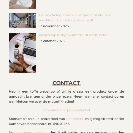
De psychologie van de vergaderruimte: hoe
inrichting ons gedrag beïnvloedt
13 november 2025
Mailchimp te ingewikkeld? Dit werkt beter
13 oktober 2025
CONTACT
Heb jij een toffe webshop of wil je graag een product onder de
aandacht brengen onder onze lezers. Neem dan snel contact op en
dan kletsen we over de mogelijkheden!
momambition@cassistent.nl
Momambition.nl is onderdeel van
Cassistent
en geregistreerd onder
Kamer van Koophandel nr: 69040486
In mijn
privacyverklaring
leg ik uit welke persoonsgegevens worden