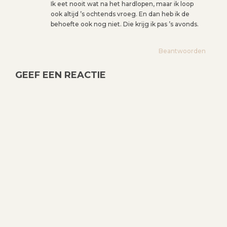
Ik eet nooit wat na het hardlopen, maar ik loop
V
ook altijd ’s ochtends vroeg. En dan heb ik de
I
behoefte ook nog niet. Die krijg ik pas ’s avonds.
G
A
Beantwoorden
T
I
GEEF EEN REACTIE
E