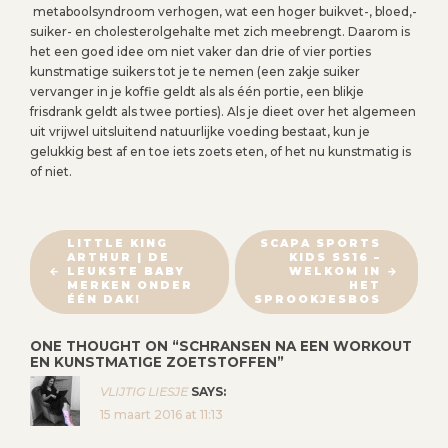
metaboolsyndroom verhogen, wat een hoger buikvet-, bloed,-
suiker- en cholesterolgehalte met zich meebrengt. Daarom is
het een goed idee om niet vaker dan drie of vier porties
kunstmatige suikers tot je te nemen (een zakje suiker
vervanger in je koffie geldt als als één portie, een blikje
frisdrank geldt als twee porties). Als je dieet over het algemeen
uit vrijwel uitsluitend natuurlijke voeding bestaat, kun je
gelukkig best af en toe iets zoets eten, of het nu kunstmatig is
of niet.
B
LITTLE KING
SCAPA SPORTS
ARTHUR | DE
KIDS SS16 –
E
LEUKSTE BABY
WELKOM IN
R
MERKEN ONDER
HET
ÉÉN DAK!
SPROOKJESBOS
I
C
ONE THOUGHT ON “
SCHRANSEN NA EEN WORKOUT
H
EN KUNSTMATIGE ZOETSTOFFEN
”
T
VLIJTIG LIESJE
SAYS:
N
15 maart 2016 at 11:13
A