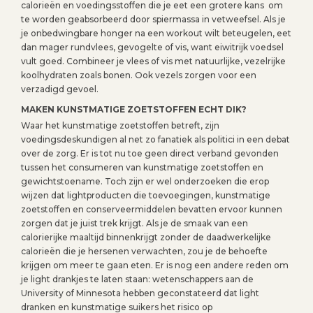
calorieën en voedingsstoffen die je eet een grotere kans om
te worden geabsorbeerd door spiermassa in vetweefsel. Als je
je onbedwingbare honger na een workout wilt beteugelen, eet
dan mager rundvlees, gevogelte of vis, want eiwitrijk voedsel
vult goed. Combineer je vlees of vis met natuurlijke, vezelrijke
koolhydraten zoals bonen. Ook vezels zorgen voor een
verzadigd gevoel.
MAKEN KUNSTMATIGE ZOETSTOFFEN ECHT DIK?
Waar het kunstmatige zoetstoffen betreft, zijn
voedingsdeskundigen al net zo fanatiek als politici in een debat
over de zorg. Er is tot nu toe geen direct verband gevonden
tussen het consumeren van kunstmatige zoetstoffen en
gewichtstoename. Toch zijn er wel onderzoeken die erop
wijzen dat lightproducten die toevoegingen, kunstmatige
zoetstoffen en conserveermiddelen bevatten ervoor kunnen
zorgen dat je juist trek krijgt. Als je de smaak van een
calorierijke maaltijd binnenkrijgt zonder de daadwerkelijke
calorieën die je hersenen verwachten, zou je de behoefte
krijgen om meer te gaan eten. Er is nog een andere reden om
je light drankjes te laten staan: wetenschappers aan de
University of Minnesota hebben geconstateerd dat light
dranken en kunstmatige suikers het risico op