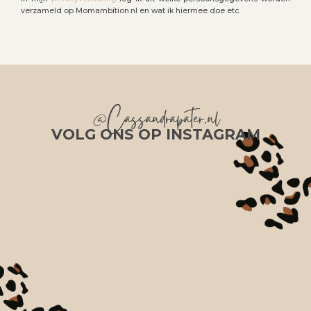
verzameld op Momambition.nl en wat ik hiermee doe etc.
@Cassandrapater.nl
VOLG ONS OP INSTAGRAM