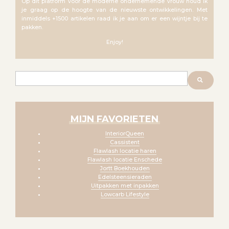
Op dit platform voor de moderne ondernemende vrouw houd ik
je graag op de hoogte van de nieuwste ontwikkelingen. Met
inmiddels +1500 artikelen raad ik je aan om er een wijntje bij te
pakken.
Enjoy!
Zoeken
MIJN FAVORIETEN
InteriorQueen
Cassistent
Flawlash locatie haren
Flawlash locatie Enschede
Jortt Boekhouden
Edelsteensieraden
Uitpakken met inpakken
Lowcarb Lifestyle