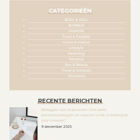
CATEGORIEËN
BODY & SOUL
BUSINESS
FASHION
Food & Recipes
Home & Interior
Lifestyle
Parenting
Personal
Skin & Beauty
Travel & Hotspots
Winacties
RECENTE BERICHTEN
Beleggen voor je pensioen. Hoe werkt
pensioenbeleggen en waarom is het zo belangrijk
voor vrouwen?
9 december 2025