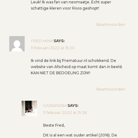
Leuk! Ik was fan van neomaatje. Echt super
A
schattige kleren voor Roos geshopt!
V
I
Beantwoorden
G
A
FRED MINK
SAYS:
T
11 februari 2022 at 15:20
I
E
Ik vind de link bij Prematuur.nl schokkend. De
website van Afscheid op maat komt dan in beeld.
KAN NIET DE BEDOELING ZIJN!!
Beantwoorden
CASSANDRA
SAYS:
11 februari 2022 at 15:28
Beste Fred,
Dit is al een wat ouder artikel (2016). De