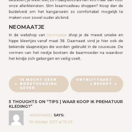
onze allerkleinsten. Slim kraamcadeau shoppen? Koop dan de
buidelvest om het kangaroeën zo comfortabel mogelijk te
maken voor zowel ouder als kind.
NEOMAATJE
In de webshop van
Neomaatje
shop je de meest unieke en
hippe kleertjes vanaf maat 38. Daarnaast vind je hier ook de
bekende slaapnestjes die worden gebruikt in de couveuse. De
vormen van het nestje bootsen de baarmoeder na waardoor
het kindje zich geborgen en veilig voelt.
B
IK MOCHT GEEN
ONTBIJTTAART
BORSTVOEDING
| RECEPT
E
GEVEN
R
I
5 THOUGHTS ON “
TIPS | WAAR KOOP IK PREMATUUR
KLEDING?
”
C
H
ANNEMAREL
SAYS:
T
10 oktober 2017 at 10:29
N