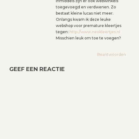
Inmiddels zijn er ook webwinkels
toegevoegd en verdwenen. Zo
bestaat kleine lucas niet meer.
Onlangs kwam ik deze leuke
webshop voor premature kleertjes
tegen:
http://www.neokleertjes.nl
Misschien leuk om toe te voegen?
Beantwoorden
GEEF EEN REACTIE