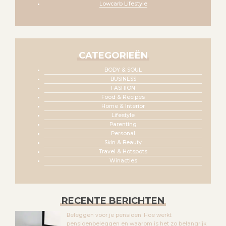
Lowcarb Lifestyle
CATEGORIEËN
BODY & SOUL
BUSINESS
FASHION
Food & Recipes
Home & Interior
Lifestyle
Parenting
Personal
Skin & Beauty
Travel & Hotspots
Winacties
RECENTE BERICHTEN
Beleggen voor je pensioen. Hoe werkt
pensioenbeleggen en waarom is het zo belangrijk