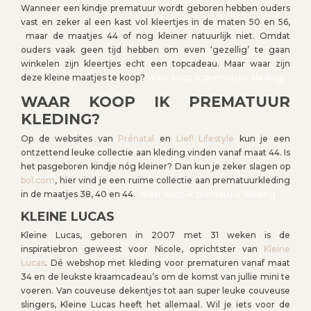
Wanneer een kindje prematuur wordt geboren hebben ouders
vast en zeker al een kast vol kleertjes in de maten 50 en 56,
maar de maatjes 44 of nog kleiner natuurlijk niet. Omdat
ouders vaak geen tijd hebben om even ‘gezellig’ te gaan
winkelen zijn kleertjes echt een topcadeau. Maar waar zijn
deze kleine maatjes te koop?
Waar koop ik prematuur kleding
WAAR KOOP IK PREMATUUR
KLEDING?
Op de websites van
Prénatal
en
Lief! Lifestyle
kun je een
ontzettend leuke collectie aan kleding vinden vanaf maat 44. Is
het pasgeboren kindje nóg kleiner? Dan kun je zeker slagen op
bol.com
, hier vind je een ruime collectie aan prematuurkleding
in de maatjes 38, 40 en 44.
Waar koop ik prematuur kleding
KLEINE LUCAS
Kleine Lucas, geboren in 2007 met 31 weken is de
inspiratiebron geweest voor Nicole, oprichtster van
Kleine
Lucas
. Dé webshop met kleding voor prematuren vanaf maat
34 en de leukste kraamcadeau’s om de komst van jullie mini te
voeren. Van couveuse dekentjes tot aan super leuke couveuse
slingers, Kleine Lucas heeft het allemaal. Wil je iets voor de