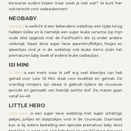
kersverse ouders kopen maar weet je niet wat? Je kunt hier
ook terecht voor cadeaubonnen!
NEOBABY
Neobaby
is wellicht al een bekendere webshop, een tijdje terug
hebben Eelke en ik namelijk een super leuke winactie (op mijn
oude site) opgezet met de PaciPlushi’s die zij onder andere
verkoopt. Naast deze super lieve speenknuffeltjes, flesjes en
speentjes vind je in de webshop ook leuke items zoals het
prematuren baby boek of andere leuke cadeautjes
ISI MINI
ISI Mini
is een merk waar ik zelf erg veel kleertjes van heb
gehad voor Leia. ISI Mini staat voor kwaliteit en gemak. De
overslag rompers zijn ideaal in gebruik tijdens de couveuse
periode en gemaakt van heerlijk zachte stof. De maten gaan
vanaf 44-48.
LITTLE HERO
Little Hero
is een super lieve webshop met super schattige
pakjes, jurkjes en slaapzakjes voor in de couveuse. Daarnaast
kun ie bij iedere bestelling een speciale prematuur baby doos
bestellen, je weet wel, zo’n babydoos als van WIJ maar dan voor