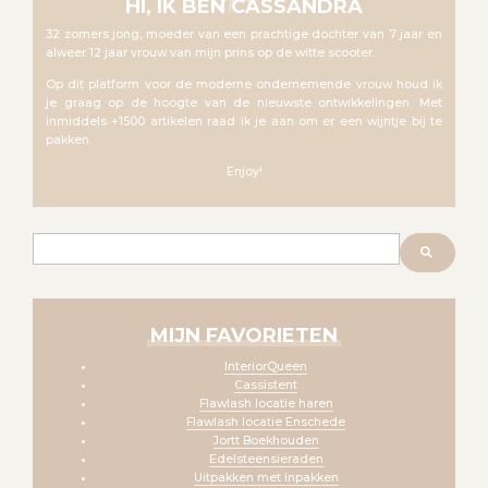
About me
HI, IK BEN CASSANDRA
32 zomers jong, moeder van een prachtige dochter van 7 jaar en
alweer 12 jaar vrouw van mijn prins op de witte scooter.
Op dit platform voor de moderne ondernemende vrouw houd ik
je graag op de hoogte van de nieuwste ontwikkelingen. Met
inmiddels +1500 artikelen raad ik je aan om er een wijntje bij te
pakken.
Enjoy!
Zoeken
MIJN FAVORIETEN
InteriorQueen
Cassistent
Flawlash locatie haren
Flawlash locatie Enschede
Jortt Boekhouden
Edelsteensieraden
Uitpakken met inpakken