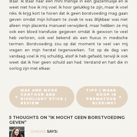
staar. Ik staar naar een mini mensje in een glazenhuisje en ik
weet niet hoe ik mij voel. Ik hoor gelukkig te zijn, maar ik voel
niks. Ik krijg kort te horen dat ik geen borstvoeding mag gaan
geven omdat mijn lichaam te zwak te was. Blijkbaar was niet
alleen mijn placenta manueel verwijderd, maar hebben ze mij
ook een bloed transfusie gegeven omdat ik gewoon te veel
heb verloren, ook wel bekend als een fluxus in medische
termen. Borstvoeding zou op dat moment te veel van mij
vragen en mijn herstel tegenwerken. Tot op de dag van
vandaag voel ik mij schuldig, alsof ik heb gefaald, terwijl ik ook
weet dat ik hier geen schuld aan had. Verstand en hart die in
oorlog zijn met elkaar.
B
MAX AND MORE
TIPS | WAAR
CONTOUR AND
KOOP IK
E
HIGHLIGHT STICK |
PREMATUUR
R
REVIEW
KLEDING?
I
5 THOUGHTS ON “
IK MOCHT GEEN BORSTVOEDING
C
GEVEN
”
H
SIMONE
SAYS:
T