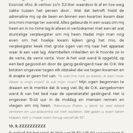
Exorcist ofzo. Ik verloor zo’n 3,5 liter waardoor ik af en toe weg
zakte tussen het persen door.. Wat dat betreft hield de
adrenaline mij op de been en binnen een kwartier kwam daar
ons mini mensje ter wereld. Alles gebeurde in een waas om mij
heen en in no-time lag ik alleen in verloskamer met een iet wat
stuntelige verpleegster om mij heen. Nadat mijn man nog
even om het hoekje kwam kijken ging het mis, de
verpleegster keek met grote ogen van mij naar het apparaat
waar ik aan vast lag. Alarmbellen rinkelden en ik hoorde ze in
de verte, de verre verte. Voor ik het wist werd ik opgetild, op
een bed gegooid en door de gang geslingerd naar de O.K. We
botsten ongeveer tegen elk obstakel die we tegen kwamen en
ik snapte er geen hol van.
“Ik voel me niet zo lekker, ik ben moe.
Waar is mijn man? Ik wil mijn man!”
Mijn ogen begonnen te
draaien en ik merkte dat ik weg viel. Bij de O.K. aangekomen
werd ik van het bed naar de operatietafel geslingerd. Het is
ongeveer 15:45 uur in de middag en mensen rennen en
vliegen om mij heen.
“Mevrouw Pater, u bent te veel bloed
verloren en uw placenta wil niet loslaten. We gaan u even laten
slapen, telt u maar even terug vanaf de 10”.
10, 9, ZZZZZZZZZZ
Ik geloof dat het rond de klok van 18.30 à 19.00 uur was toen ik