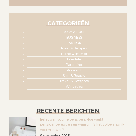
CATEGORIEËN
BODY & SOUL
BUSINESS
FASHION
Food & Recipes
Home & Interior
Lifestyle
Parenting
Personal
Skin & Beauty
Travel & Hotspots
Winacties
RECENTE BERICHTEN
Beleggen voor je pensioen. Hoe werkt
pensioenbeleggen en waarom is het zo belangrijk
voor vrouwen?
9 december 2025