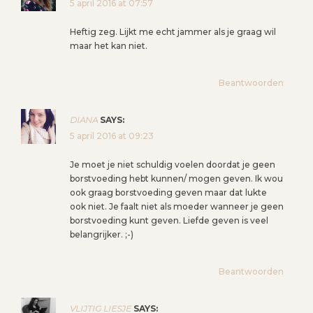
5 april 2016 at 07:57
N
A
Heftig zeg. Lijkt me echt jammer als je graag wil
V
maar het kan niet.
I
G
Beantwoorden
A
T
DIANA
SAYS:
I
5 april 2016 at 09:23
E
Je moet je niet schuldig voelen doordat je geen
borstvoeding hebt kunnen/ mogen geven. Ik wou
ook graag borstvoeding geven maar dat lukte
ook niet. Je faalt niet als moeder wanneer je geen
borstvoeding kunt geven. Liefde geven is veel
belangrijker. ;-)
Beantwoorden
VLIJTIG LIESJE
SAYS: