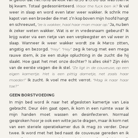
bij kwam. Totaal gedesoriënteerd.
Waar the fuck ben ik?
Ik val
weer in slaap en word even later weer wakker. Ik schrik me
kapot van een broeder die met z’n kop boven mijn hoofd hangt
en schreeuwt,
“ze is wakker, haal haar man maar op.”
Ja, nu ben
ik zeker weten wakker. Wat is er in vredesnaam gebeurd? Ik
krijg water via een rietje van een verpleegster en val weer in
slaap. Wanneer ik weer wakker wordt zie ik Marco zitten,
angstig en bezorgd.
“Hey”. “Hey”
zeg ik terug met een mega
rauwe stem, ik zie een stukje opluchting in de zucht die hij
slaakt. Hoe gaat het met onze dochter? Is alles oké? Zijn één
van de eerste vragen die ik stel.
“Ze ligt in de couveuse, op een
eigen kamertje. Het is een pittig dametje, net zoals haar
moeder!”
Ik zucht. Ik voel me echt verrot.
“Mag ik naar haar
toe?”
GEEN BORSTVOEDING
In mijn bed word ik naar het afgesloten kamertje van Leia
gebracht. Deur één gaat open, ik kom in een ruimte waar ik
mijn handen moet wassen en desinfecteren. Normaal
gesproken hoor je ook een witte jas te dragen, maar ik kom net
van een steriele operatiekamer dus ik mag zo verder. Deur
twee. Ik word met het bed naast de couveuse gereden en ik