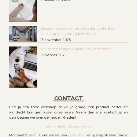
De psychologie van de vergaderruimte: hoe
inrichting ons gedrag beïnvloedt
13 november 2025
Mailchimp te ingewikkeld? Dit werkt beter
13 oktober 2025
CONTACT
Heb jij een toffe webshop of wil je graag een product onder de
aandacht brengen onder onze lezers. Neem dan snel contact op en
dan kletsen we over de mogelijkheden!
momambition@cassistent.nl
Momambition.nl is onderdeel van
Cassistent
en geregistreerd onder