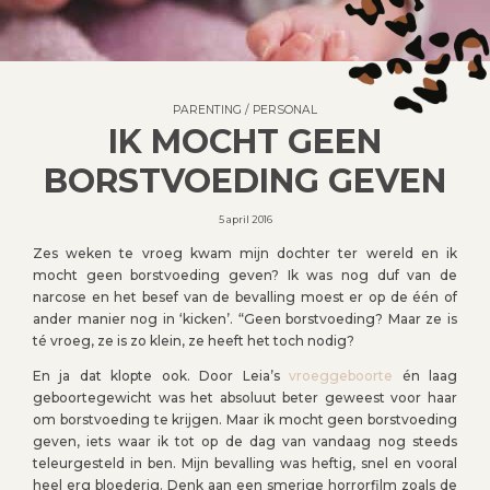
PARENTING
/
PERSONAL
IK MOCHT GEEN
BORSTVOEDING GEVEN
5 april 2016
Zes weken te vroeg kwam mijn dochter ter wereld en ik
mocht geen borstvoeding geven? Ik was nog duf van de
narcose en het besef van de bevalling moest er op de één of
ander manier nog in ‘kicken’. “Geen borstvoeding? Maar ze is
té vroeg, ze is zo klein, ze heeft het toch nodig?
En ja dat klopte ook. Door Leia’s
vroeggeboorte
én laag
geboortegewicht was het absoluut beter geweest voor haar
om borstvoeding te krijgen. Maar ik mocht geen borstvoeding
geven, iets waar ik tot op de dag van vandaag nog steeds
teleurgesteld in ben. Mijn bevalling was heftig, snel en vooral
heel erg bloederig. Denk aan een smerige horrorfilm zoals de