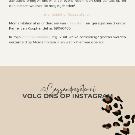
aandacht brengen onder onze lezers. Neem dan snel contact op en
dan kletsen we over de mogelijkheden!
momambition@cassistent.nl
Momambition.nl is onderdeel van
Cassistent
en geregistreerd onder
Kamer van Koophandel nr: 69040486
In mijn
privacyverklaring
leg ik uit welke persoonsgegevens worden
verzameld op Momambition.nl en wat ik hiermee doe etc.
@Cassandrapater.nl
VOLG ONS OP INSTAGRAM