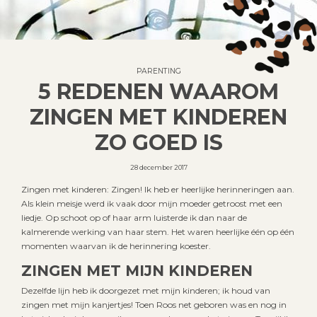
PARENTING
5 REDENEN WAAROM
ZINGEN MET KINDEREN
ZO GOED IS
28 december 2017
Zingen met kinderen: Zingen! Ik heb er heerlijke herinneringen aan.
Als klein meisje werd ik vaak door mijn moeder getroost met een
liedje. Op schoot op of haar arm luisterde ik dan naar de
kalmerende werking van haar stem. Het waren heerlijke één op één
momenten waarvan ik de herinnering koester.
ZINGEN MET MIJN KINDEREN
Dezelfde lijn heb ik doorgezet met mijn kinderen; ik houd van
zingen met mijn kanjertjes! Toen Roos net geboren was en nog in