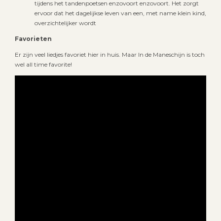
tijdens het tandenpoetsen enzovoort enzovoort. Het zorgt
ervoor dat het dagelijkse leven van een, met name klein kind,
overzichtelijker wordt
Favorieten
Er zijn veel liedjes favoriet hier in huis. Maar In de Maneschijn is toch
wel all time favorite!