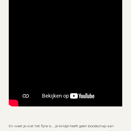
En weet je wat het fijne is…. je kindje heeft geen boodschap aan