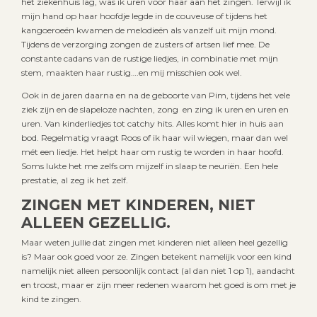
het ziekenhuis lag, was ik uren voor haar aan het zingen. Terwijl ik
mijn hand op haar hoofdje legde in de couveuse of tijdens het
kangoeroeën kwamen de melodieën als vanzelf uit mijn mond.
Tijdens de verzorging zongen de zusters of artsen lief mee. De
constante cadans van de rustige liedjes, in combinatie met mijn
stem, maakten haar rustig….en mij misschien ook wel.
Ook in de jaren daarna en na de geboorte van Pim, tijdens het vele
ziek zijn en de slapeloze nachten, zong en zing ik uren en uren en
uren. Van kinderliedjes tot catchy hits. Alles komt hier in huis aan
bod. Regelmatig vraagt Roos of ik haar wil wiegen, maar dan wel
mét een liedje. Het helpt haar om rustig te worden in haar hoofd.
Soms lukte het me zelfs om mijzelf in slaap te neuriën. Een hele
prestatie, al zeg ik het zelf.
ZINGEN MET KINDEREN, NIET
ALLEEN GEZELLIG.
Maar weten jullie dat zingen met kinderen niet alleen heel gezellig
is? Maar ook goed voor ze. Zingen betekent namelijk voor een kind
namelijk niet alleen persoonlijk contact (al dan niet 1 op 1), aandacht
en troost, maar er zijn meer redenen waarom het goed is om met je
kind te zingen.