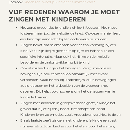
Lees ook:
Voorlezen, word je kind daar slimmer van?
VIJF REDENEN WAAROM JE MOET
ZINGEN MET KINDEREN
Het zorgt ervoor dat je kindje zich leert focussen. Het moet
luisteren naar jou, de melodie, de tekst. Op deze manier leert
een kind zijn aandacht bij één onderwerp te houden.
Zingen bevat basiselementen voor de taalvorming bij een
kind. Vaak zijn liedjes gemaakt op rijm en hebben ze een
specifieke intonatie. Maar ook het ritme en de melodie
bevorderen de taalontwikkeling bij je kind.
Ook stimuleert zingen het bewegen. Zang, melodie en
bewegen zijn nou eenmaal onlosmakelijk met elkaar
verbonden. Vaak horen bij kinderliedjes leuke bewegingen
zoals klappen en het uitbeelden van de woorden met
gebaren. Dit helpt ook nog eens om het geheugen van je
kindje te trainen.
Zingen met kinderen in groepsverband geeft je kindje het
gevoel dat hij of zij erbij hoort. Het schept een band.
Kinderen leren zo emoties, zoals vreugde en verdriet, te delen
En als laatste geeft zingen met kinderen, je kindje een vast
ritme en structuur. Liedjes voor het eten, voor het slapen,