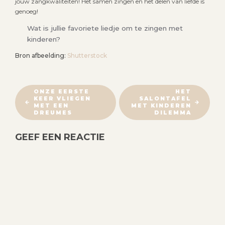
jouw zangkwaliteiten! Het samen zingen en het delen van liefde is
genoeg!
Wat is jullie favoriete liedje om te zingen met
kinderen?
Bron afbeelding:
Shutterstock
B
ONZE EERSTE
HET
KEER VLIEGEN
SALONTAFEL
E
MET EEN
MET KINDEREN
R
DREUMES
DILEMMA
I
GEEF EEN REACTIE
C
H
T
N
A
V
I