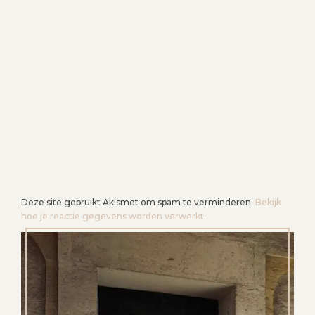
G
A
T
I
E
Deze site gebruikt Akismet om spam te verminderen.
Bekijk
hoe je reactie gegevens worden verwerkt
.