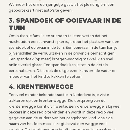
Wanneer het om een jongetje gaat, is het plezierig om een
geboortekaart met auto’s te geven.
3.
SPANDOEK OF OOIEVAAR IN DE
TUIN
Om buiten je familie en vrienden te laten weten dat het
huishouden een aanwinst rijker is, is door het plaatsen van een
spandoek of ooievaar in de tuin. Een ooievaar in de tuin kan je
bij verschillende verhuurzaken in de provincie bemachtigen.
Een spandoek (op maat) is tegenwoordig makkelijk en snel
online verkrijgbaar. Een spandoek kan je tot in de details
personaliseren. Dit is ook de uitgelezen kans om de vader en
moeder van het kind te kakken te zetten!
4.
KRENTENWEGGE
Een veel minder bekende traditie in Nederland is je visite
trakteren op een krentenwegge. De oorsprong van de
krentenwegge komt uit Twente. Een krentenwegge is bij veel
bakkers in deze regio te vinden en wordt in deze regio veel
gegeven aan de ouders van het pasgeboren kind. Zoals de
naam van het feestmaal al zegt, bevat een wegge veel
krenten. De krentenwegge heeft een zeer volle smaak en is