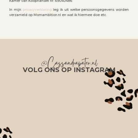
Kamer van Koophandel nr: 69040486
In mijn
privacyverklaring
leg ik uit welke persoonsgegevens worden
verzameld op Momambition.nl en wat ik hiermee doe etc.
@Cassandrapater.nl
VOLG ONS OP INSTAGRAM