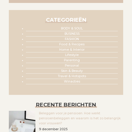
CATEGORIEËN
BODY & SOUL
BUSINESS
FASHION
Food & Recipes
Home & Interior
Lifestyle
Parenting
Personal
Skin & Beauty
Travel & Hotspots
Winacties
RECENTE BERICHTEN
Beleggen voor je pensioen. Hoe werkt
pensioenbeleggen en waarom is het zo belangrijk
voor vrouwen?
9 december 2025