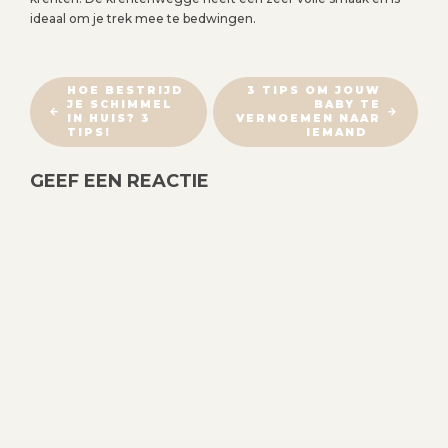
ideaal om je trek mee te bedwingen.
B
HOE BESTRIJD
3 TIPS OM JOUW
JE SCHIMMEL
BABY TE
E
IN HUIS? 3
VERNOEMEN NAAR
R
TIPS!
IEMAND
I
GEEF EEN REACTIE
C
H
T
N
A
V
I
G
A
T
I