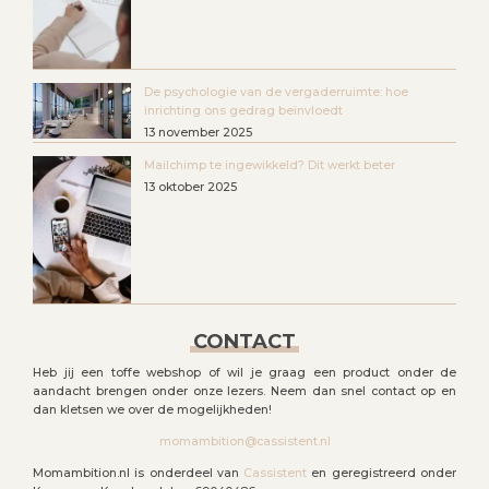
De psychologie van de vergaderruimte: hoe
inrichting ons gedrag beïnvloedt
13 november 2025
Mailchimp te ingewikkeld? Dit werkt beter
13 oktober 2025
CONTACT
Heb jij een toffe webshop of wil je graag een product onder de
aandacht brengen onder onze lezers. Neem dan snel contact op en
dan kletsen we over de mogelijkheden!
momambition@cassistent.nl
Momambition.nl is onderdeel van
Cassistent
en geregistreerd onder