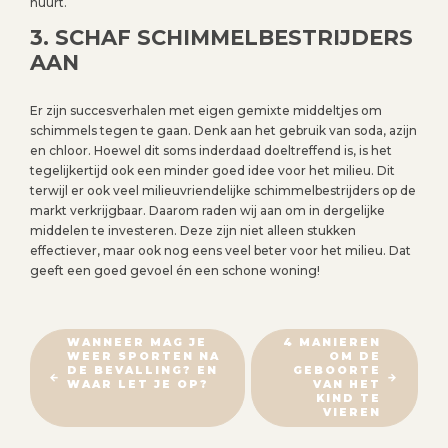
huurt.
3. SCHAF SCHIMMELBESTRIJDERS
AAN
Er zijn succesverhalen met eigen gemixte middeltjes om
schimmels tegen te gaan. Denk aan het gebruik van soda, azijn
en chloor. Hoewel dit soms inderdaad doeltreffend is, is het
tegelijkertijd ook een minder goed idee voor het milieu. Dit
terwijl er ook veel milieuvriendelijke schimmelbestrijders op de
markt verkrijgbaar. Daarom raden wij aan om in dergelijke
middelen te investeren. Deze zijn niet alleen stukken
effectiever, maar ook nog eens veel beter voor het milieu. Dat
geeft een goed gevoel én een schone woning!
B
WANNEER MAG JE
4 MANIEREN
WEER SPORTEN NA
OM DE
E
DE BEVALLING? EN
GEBOORTE
R
WAAR LET JE OP?
VAN HET
KIND TE
I
VIEREN
C