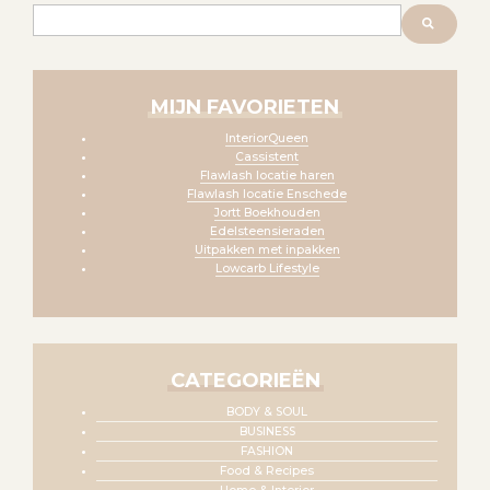
Zoeken
MIJN FAVORIETEN
InteriorQueen
Cassistent
Flawlash locatie haren
Flawlash locatie Enschede
Jortt Boekhouden
Edelsteensieraden
Uitpakken met inpakken
Lowcarb Lifestyle
CATEGORIEËN
BODY & SOUL
BUSINESS
FASHION
Food & Recipes