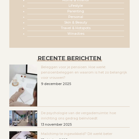
Home & Interior
Lifestyle
Parenting
Personal
Skin & Beauty
Travel & Hotspots
Winacties
RECENTE BERICHTEN
Beleggen voor je pensioen. Hoe werkt
pensioenbeleggen en waarom is het zo belangrijk
voor vrouwen?
9 december 2025
De psychologie van de vergaderruimte: hoe
inrichting ons gedrag beïnvloedt
13 november 2025
Mailchimp te ingewikkeld? Dit werkt beter