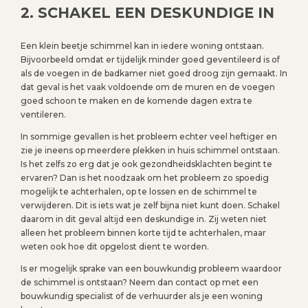
2. SCHAKEL EEN DESKUNDIGE IN
Een klein beetje schimmel kan in iedere woning ontstaan.
Bijvoorbeeld omdat er tijdelijk minder goed geventileerd is of
als de voegen in de badkamer niet goed droog zijn gemaakt. In
dat geval is het vaak voldoende om de muren en de voegen
goed schoon te maken en de komende dagen extra te
ventileren.
In sommige gevallen is het probleem echter veel heftiger en
zie je ineens op meerdere plekken in huis schimmel ontstaan.
Is het zelfs zo erg dat je ook gezondheidsklachten begint te
ervaren? Dan is het noodzaak om het probleem zo spoedig
mogelijk te achterhalen, op te lossen en de schimmel te
verwijderen. Dit is iets wat je zelf bijna niet kunt doen. Schakel
daarom in dit geval altijd een deskundige in. Zij weten niet
alleen het probleem binnen korte tijd te achterhalen, maar
weten ook hoe dit opgelost dient te worden.
Is er mogelijk sprake van een bouwkundig probleem waardoor
de schimmel is ontstaan? Neem dan contact op met een
bouwkundig specialist of de verhuurder als je een woning