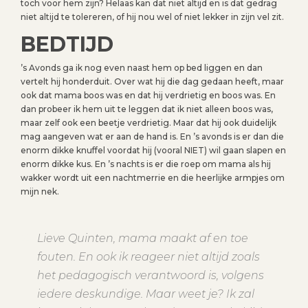
toch voor hem zijn? Helaas kan dat niet altijd en is dat gedrag
niet altijd te tolereren, of hij nou wel of niet lekker in zijn vel zit.
BEDTIJD
’s Avonds ga ik nog even naast hem op bed liggen en dan
vertelt hij honderduit. Over wat hij die dag gedaan heeft, maar
ook dat mama boos was en dat hij verdrietig en boos was. En
dan probeer ik hem uit te leggen dat ik niet alleen boos was,
maar zelf ook een beetje verdrietig. Maar dat hij ook duidelijk
mag aangeven wat er aan de hand is. En ’s avonds is er dan die
enorm dikke knuffel voordat hij (vooral NIET) wil gaan slapen en
enorm dikke kus. En ’s nachts is er die roep om mama als hij
wakker wordt uit een nachtmerrie en die heerlijke armpjes om
mijn nek.
Lieve Quinten, mama maakt af en toe
fouten. En ook ik reageer niet altijd zoals
het pedagogisch verantwoord is, volgens
iedere deskundige. Maar weet je? Ik zal