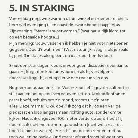
5. IN STAKING
Vanmiddag nog, we kwamen uit de winkel en meneer dacht ik
hem wel even ging tillen naast de zware boodschappentas.
Zijn mening: “Mama is superwoman.” (Wat natuurlijk klopt, tot
op een bepaalde hoogte…)
Mijn mening: “Jouw vader en ik hebben je niet voor niets benen
gegeven. Doe d’r wat mee.” (Wat natuurlijk lastig is, als je zoals
bij punt 3 in slaapstaking bent en daardoor hondsmoe.)
Sinds een paar dagen kies ik ervoor geen discussie meer aan te
gaan. Hij krijgt één keer antwoord en als hij vervolgens
doorzeurt krijgt hij niet opnieuw een reactie van ons.
Negeermodus aan en klaar. Wat in zoonlief’s geval resulteert in
stilstaan en het op een schreeuwen zetten. Krokodillentranen,
paars hoofd, schuim om z’n mond, stoom uit z’n oren,
alles. Deze mama: “Oké, doei!” Ik zorg dat hij op een veilige
plek staat en loop langzaamaan richting auto, zonder om te
kijken. Nadat ik ongeveer 100 meter verderop bent, heeft hij
door dat ik echt niet op hem ga wachten (echt wél, maar dat
hoeft hij niet te weten) en zet hij het op een rennen met nu
toch wel enige paniek. Op 5 meter afstand stopt hij weer om