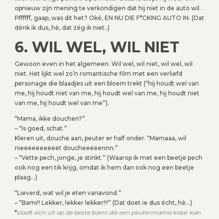
opnieuw zijn mening te verkondigen dat hij niet in de auto wil.
Pffffff, gaap, was dit het? Oké, EN NU DIE F*CKING AUTO IN. (Dat
dénk ik dus, hè, dat zég ik niet..)
6. WIL WEL, WIL NIET
Gewoon even in het algemeen. Wil wel, wil niet, wil wel, wil
niet. Het lijkt wel zo’n romantische film met een verliefd
personage die blaadjes uit een bloem trekt (“hij houdt wel van
me, hij houdt niet van me, hij houdt wel van me, hij houdt niet
van me, hij houdt wel van me”).
“Mama, ikke douchen?”
– “Is goed, schat.”
Kleren uit, douche aan, peuter er half onder. “Mamaaa, wil
nieeeeeeeeeet doucheeeeennn.”
– “Vette pech, jonge, je stinkt.” (Waarop ik met een beetje pech
ook nog een tik krijg, omdat ik hem dan ook nog een beetje
plaag…)
“Lieverd, wat wil je eten vanavond.”
– “Bami!! Lekker, lekker lekker!!!” (Dat doet ie dus écht, hè…)
*
slooft zich uit op de beste bami die een peutermama klaar kan