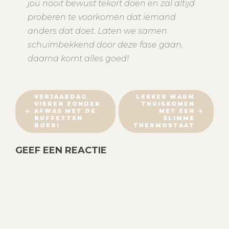
jou nooit bewust tekort doen en zal altijd
proberen te voorkomen dat iemand
anders dat doet. Laten we samen
schuimbekkend door deze fase gaan,
daarna komt alles goed!
B
VERJAARDAG
LEKKER WARM
VIEREN ZONDER
THUISKOMEN
E
AFWAS MET DE
MET EEN
R
BUFFETTEN
SLIMME
BOER!
THERMOSTAAT
I
C
GEEF EEN REACTIE
H
T
N
A
V
I