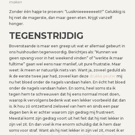
maken
Zonder één hapje te proeven: “Lusiknieeeeeeeett!” Gelukkig is
hij niet de magerste, dan maar geen eten. Krijgt vanzelf
honger.
TEGENSTRIJDIG
Bovenstaande is maar een greep uit wat er allemaal gebeurt in
ons huishouden tegenwoordig. Berichtjes als: “Kunnen we
geen opvang voor in het weekend vinden” of “werkte ik maar
fulltime” gaan wel eens naar manlief, uit pure frustratie. Maar
weet: ik meen er natuurlijk niets van. Want ja, zoveel geduld als
ik de eerste twee jaar had, zoveel kan deze
drukke peuter
mij
nu het bloed onder de nagels vandaan halen. En écht het bloed
onder de nagels vandaan halen. En soms, heel soms sta ik
tegen hem te schreeuwen dat hij eens normaal moet doen,
waarop ik vervolgens bedenk wat een lekker voorbeeld dat dan
is. Ik hou zó ontzettend zielsveel van hem en sinds een paar
dagen ben ik er achter waarom zijn gedrag mij frustreert.
Meestal komt zijn gedrag voort uit het feit dat hij niet lekker in
zijn vel zit. En dan voel ik me enorm schuldig dat ik hem daar
soms voor straf. Want als hij niet lekker in zijn vel zit, moet ik er