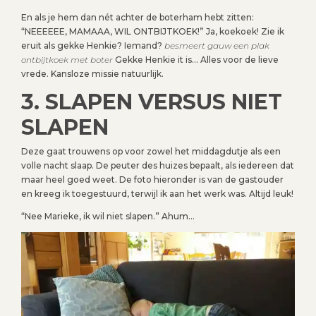
En als je hem dan nét achter de boterham hebt zitten:
“NEEEEEE, MAMAAA, WIL ONTBIJTKOEK!” Ja, koekoek! Zie ik
eruit als gekke Henkie? Iemand?
besmeert gauw een plak
ontbijtkoek met boter
Gekke Henkie it is… Alles voor de lieve
vrede. Kansloze missie natuurlijk.
3. SLAPEN VERSUS NIET
SLAPEN
Deze gaat trouwens op voor zowel het middagdutje als een
volle nacht slaap. De peuter des huizes bepaalt, als iedereen dat
maar heel goed weet. De foto hieronder is van de gastouder
en kreeg ik toegestuurd, terwijl ik aan het werk was. Altijd leuk!
“Nee Marieke, ik wil niet slapen.” Ahum…