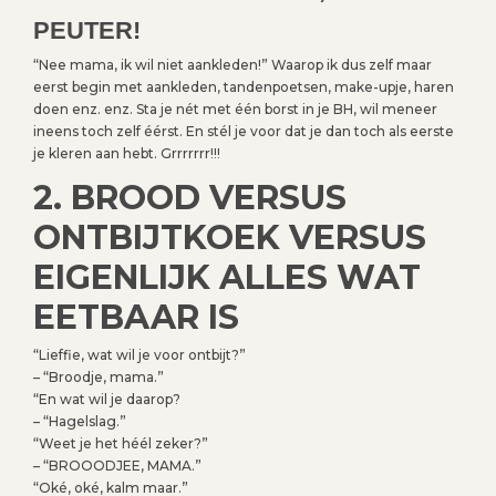
PEUTER!
“Nee mama, ik wil niet aankleden!” Waarop ik dus zelf maar
eerst begin met aankleden, tandenpoetsen, make-upje, haren
doen enz. enz. Sta je nét met één borst in je BH, wil meneer
ineens toch zelf éérst. En stél je voor dat je dan toch als eerste
je kleren aan hebt. Grrrrrrr!!!
2. BROOD VERSUS
ONTBIJTKOEK VERSUS
EIGENLIJK ALLES WAT
EETBAAR IS
“Lieffie, wat wil je voor ontbijt?”
– “Broodje, mama.”
“En wat wil je daarop?
– “Hagelslag.”
“Weet je het héél zeker?”
– “BROOODJEE, MAMA.”
“Oké, oké, kalm maar.”