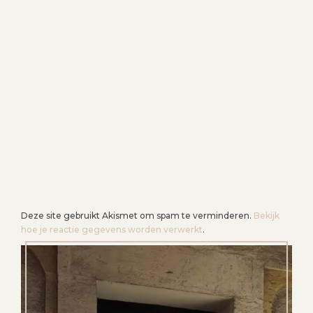
G
A
T
I
E
Deze site gebruikt Akismet om spam te verminderen.
Bekijk
hoe je reactie gegevens worden verwerkt
.