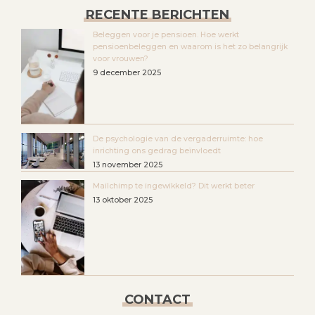
RECENTE BERICHTEN
Beleggen voor je pensioen. Hoe werkt
pensioenbeleggen en waarom is het zo belangrijk
voor vrouwen?
9 december 2025
De psychologie van de vergaderruimte: hoe
inrichting ons gedrag beïnvloedt
13 november 2025
Mailchimp te ingewikkeld? Dit werkt beter
13 oktober 2025
CONTACT