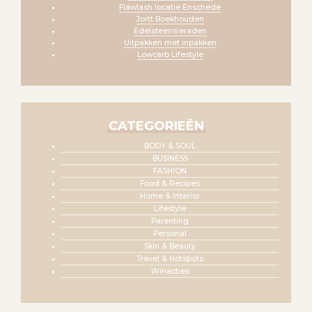
Flawlash locatie Enschede
Jortt Boekhouden
Edelsteensieraden
Uitpakken met inpakken
Lowcarb Lifestyle
CATEGORIEËN
BODY & SOUL
BUSINESS
FASHION
Food & Recipes
Home & Interior
Lifestyle
Parenting
Personal
Skin & Beauty
Travel & Hotspots
Winacties