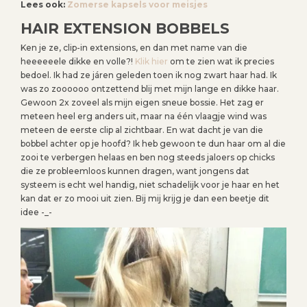
Lees ook:
Zomerse kapsels voor meisjes
HAIR EXTENSION BOBBELS
Ken je ze, clip-in extensions, en dan met name van die
heeeeeele dikke en volle?!
Klik hier
om te zien wat ik precies
bedoel. Ik had ze járen geleden toen ik nog zwart haar had. Ik
was zo zoooooo ontzettend blij met mijn lange en dikke haar.
Gewoon 2x zoveel als mijn eigen sneue bossie. Het zag er
meteen heel erg anders uit, maar na één vlaagje wind was
meteen de eerste clip al zichtbaar. En wat dacht je van die
bobbel achter op je hoofd? Ik heb gewoon te dun haar om al die
zooi te verbergen helaas en ben nog steeds jaloers op chicks
die ze probleemloos kunnen dragen, want jongens dat
systeem is echt wel handig, niet schadelijk voor je haar en het
kan dat er zo mooi uit zien. Bij mij krijg je dan een beetje dit
idee -_-