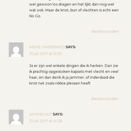
wel gewoon los dragen en het lijkt dan nog wel
wat ook. Maar de knot, bun of vlechten is echt een
No Go.
Beantwoorden
MIEKE | MIEKSMIND
SAYS:
31 juli 2017 at 13:35
Ja er zijn wel enkele dingen die ik herken. Dan zie
ik prachtig opgestoken kapsels met vlecht en veel
haar, en dan denk ik ja jammer..of inderdaad die
knot net zoals nikkie plessen heeft
Beantwoorden
SOOFBLOGT
SAYS:
31 juli 2017 at 14:28