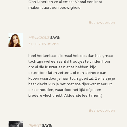
Ohh ik herken ze allemaal! Vooral een knot
maken duurt een eeuwigheid!
Beantwoorden
ME-LICIOUS
SAYS:
31 juli 2017 at 21:21
heel herkenbaar allemaal heb ook dun haar, maar
toch zijn wel een aantal truucjes te vinden hoor
om al die frustraties niet te hebben. bijv
extensions laten zetten… of een kleinere bun
kopen waardoor je haar toch goed zit. Zelf als je je
haar vlecht kun je het met speldjes wat meer uit
elkaar houden, waardoor het lijkt of je een
bredere vlecht hebt. Aldoende leert men ;)
Beantwoorden
PINK IT
SAYS: