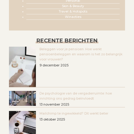
Personal
Skin & Beauty
Travel & Hotspots
Winacties
RECENTE BERICHTEN
Beleggen voor je pensioen. Hoe werkt
pensioenbeleggen en waarom is het zo belangrijk
voor vrouwen?
9 december 2025
De psychologie van de vergaderruimte: hoe
inrichting ons gedrag beïnvloedt
13 november 2025
Mailchimp te ingewikkeld? Dit werkt beter
13 oktober 2025