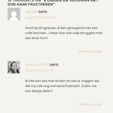
10 THOUGHTS ON “
8 DINGEN DIE VROUWEN MET
C
DUN HAAR FRUSTREREN
”
H
MIRJAM
SAYS:
T
31 juli 2017 at 09:48
N
A
Nooit bij stil gestaan, ik ben gezegend met een
V
volle bos haar ;-) Maar hier ook vaak struggles met
een knot hoor!
I
G
Beantwoorden
A
T
I
MAMASLIEFSTE
SAYS:
31 juli 2017 at 10:07
E
Ik heb een bos met krullen en kan je zeggen dat
dat mij ook nog wel eens frustreert. Zullen we
een beetje delen?
Beantwoorden