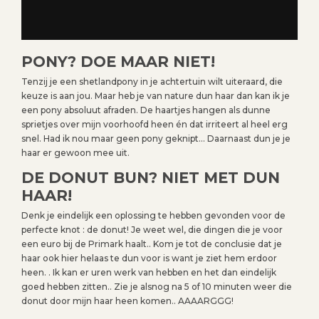
PONY? DOE MAAR NIET!
Tenzij je een shetlandpony in je achtertuin wilt uiteraard, die
keuze is aan jou. Maar heb je van nature dun haar dan kan ik je
een pony absoluut afraden. De haartjes hangen als dunne
sprietjes over mijn voorhoofd heen én dat irriteert al heel erg
snel. Had ik nou maar geen pony geknipt… Daarnaast dun je je
haar er gewoon mee uit.
DE DONUT BUN? NIET MET DUN
HAAR!
Denk je eindelijk een oplossing te hebben gevonden voor de
perfecte knot : de donut! Je weet wel, die dingen die je voor
een euro bij de Primark haalt.. Kom je tot de conclusie dat je
haar ook hier helaas te dun voor is want je ziet hem erdoor
heen. . Ik kan er uren werk van hebben en het dan eindelijk
goed hebben zitten.. Zie je alsnog na 5 of 10 minuten weer die
donut door mijn haar heen komen.. AAAARGGG!