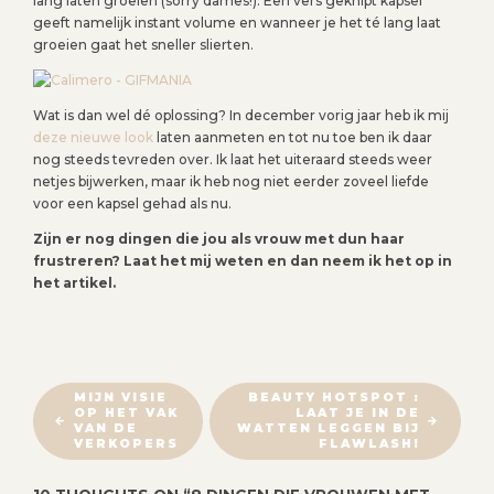
lang laten groeien (sorry dames!). Een vers geknipt kapsel
geeft namelijk instant volume en wanneer je het té lang laat
groeien gaat het sneller slierten.
Wat is dan wel dé oplossing? In december vorig jaar heb ik mij
deze nieuwe look
laten aanmeten en tot nu toe ben ik daar
nog steeds tevreden over. Ik laat het uiteraard steeds weer
netjes bijwerken, maar ik heb nog niet eerder zoveel liefde
voor een kapsel gehad als nu.
Zijn er nog dingen die jou als vrouw met dun haar
frustreren? Laat het mij weten en dan neem ik het op in
het artikel.
B
MIJN VISIE
BEAUTY HOTSPOT :
OP HET VAK
LAAT JE IN DE
E
VAN DE
WATTEN LEGGEN BIJ
R
VERKOPERS
FLAWLASH!
I