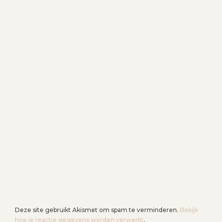
Deze site gebruikt Akismet om spam te verminderen.
Bekijk
hoe je reactie gegevens worden verwerkt
.