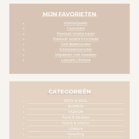
MIJN FAVORIETEN
InteriorQueen
Cassistent
Flawlash locatie haren
Flawlash locatie Enschede
Jortt Boekhouden
Edelsteensieraden
Uitpakken met inpakken
Lowcarb Lifestyle
CATEGORIEËN
BODY & SOUL
BUSINESS
FASHION
Food & Recipes
Home & Interior
Lifestyle
Parenting