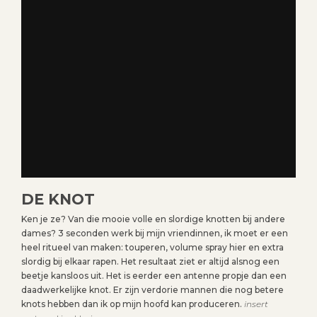
DE KNOT
Ken je ze? Van die mooie volle en slordige knotten bij andere
dames? 3 seconden werk bij mijn vriendinnen, ik moet er een
heel ritueel van maken: touperen, volume spray hier en extra
slordig bij elkaar rapen. Het resultaat ziet er altijd alsnog een
beetje kansloos uit. Het is eerder een antenne propje dan een
daadwerkelijke knot. Er zijn verdorie mannen die nog betere
knots hebben dan ik op mijn hoofd kan produceren.
insert