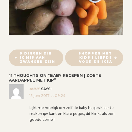
B
9 DINGEN DIE
SHOPPEN MET
IK MIS AAN
KIDS | LIEFDE
E
ZWANGER ZIJN
VOOR DE IKEA
R
I
11 THOUGHTS ON “
BABY RECEPEN | ZOETE
AARDAPPEL MET KIP
”
C
H
ANNE
SAYS:
T
15 juni 2017 at 09:24
N
Lijkt me heerlijk om zelf de baby hapjes klaar te
A
maken ipv kant en klare potjes, dit klinkt als een
V
goede combi!
I