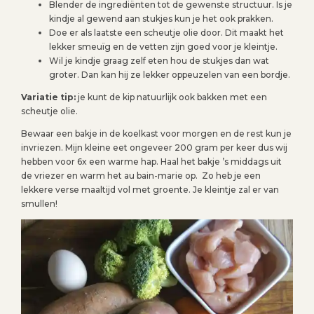
Blender de ingrediënten tot de gewenste structuur. Is je
kindje al gewend aan stukjes kun je het ook prakken.
Doe er als laatste een scheutje olie door. Dit maakt het
lekker smeuïg en de vetten zijn goed voor je kleintje.
Wil je kindje graag zelf eten hou de stukjes dan wat
groter. Dan kan hij ze lekker oppeuzelen van een bordje.
Variatie tip:
je kunt de kip natuurlijk ook bakken met een
scheutje olie.
Bewaar een bakje in de koelkast voor morgen en de rest kun je
invriezen. Mijn kleine eet ongeveer 200 gram per keer dus wij
hebben voor 6x een warme hap. Haal het bakje ’s middags uit
de vriezer en warm het au bain-marie op. Zo heb je een
lekkere verse maaltijd vol met groente. Je kleintje zal er van
smullen!