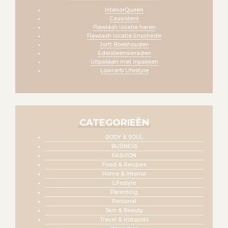
InteriorQueen
Cassistent
Flawlash locatie haren
Flawlash locatie Enschede
Jortt Boekhouden
Edelsteensieraden
Uitpakken met inpakken
Lowcarb Lifestyle
CATEGORIEËN
BODY & SOUL
BUSINESS
FASHION
Food & Recipes
Home & Interior
Lifestyle
Parenting
Personal
Skin & Beauty
Travel & Hotspots