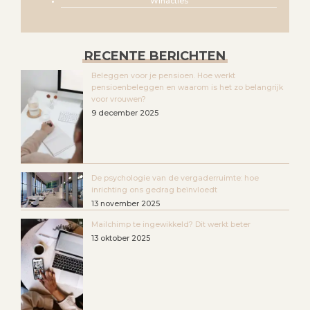
Winacties
RECENTE BERICHTEN
Beleggen voor je pensioen. Hoe werkt
pensioenbeleggen en waarom is het zo belangrijk
voor vrouwen?
9 december 2025
De psychologie van de vergaderruimte: hoe
inrichting ons gedrag beïnvloedt
13 november 2025
Mailchimp te ingewikkeld? Dit werkt beter
13 oktober 2025