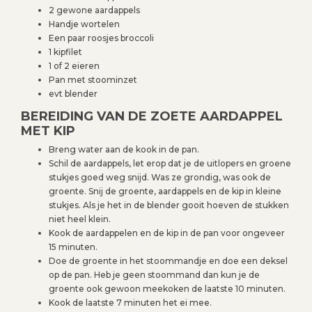
2 gewone aardappels
Handje wortelen
Een paar roosjes broccoli
1 kipfilet
1 of 2 eieren
Pan met stoominzet
evt blender
BEREIDING VAN DE ZOETE AARDAPPEL
MET KIP
Breng water aan de kook in de pan.
Schil de aardappels, let erop dat je de uitlopers en groene
stukjes goed weg snijd. Was ze grondig, was ook de
groente. Snij de groente, aardappels en de kip in kleine
stukjes. Als je het in de blender gooit hoeven de stukken
niet heel klein.
Kook de aardappelen en de kip in de pan voor ongeveer
15 minuten.
Doe de groente in het stoommandje en doe een deksel
op de pan. Heb je geen stoommand dan kun je de
groente ook gewoon meekoken de laatste 10 minuten.
Kook de laatste 7 minuten het ei mee.