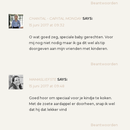
G
Beantwoorden
A
T
CHANTAL - CAPITAL MONDAY
SAYS:
I
15 juni 2017 at 09:32
E
O wat goed zeg, speciale baby gerechten. Voor
mij nog niet nodig maar ik ga dit wel als tip
doorgeven aan mijn vrienden met kinderen.
Beantwoorden
MAMASLIEFSTE
SAYS:
15 juni 2017 at 09:48
Goed hoor om speciaal voor je kindje te koken.
Met de zoete aardappel er doorheen, snap ik wel
dat hij dat lekker vind
Beantwoorden