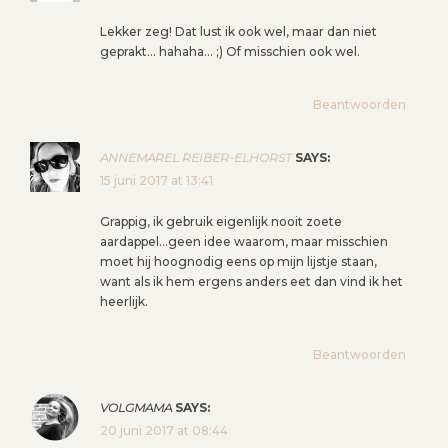
Lekker zeg! Dat lust ik ook wel, maar dan niet
geprakt… hahaha… ;) Of misschien ook wel.
Beantwoorden
ANNEMAREL REIBER-ELHORST
SAYS:
15 juni 2017 at 13:41
Grappig, ik gebruik eigenlijk nooit zoete
aardappel…geen idee waarom, maar misschien
moet hij hoognodig eens op mijn lijstje staan,
want als ik hem ergens anders eet dan vind ik het
heerlijk.
Beantwoorden
VOLGMAMA
SAYS:
20 juni 2017 at 08:44