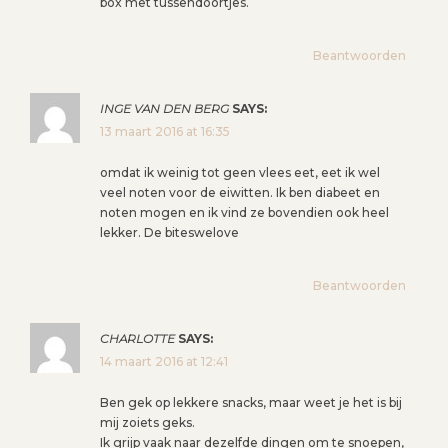
box met tussendoortjes.
Beantwoorden
INGE VAN DEN BERG
SAYS:
13 maart 2016 at 16:35
omdat ik weinig tot geen vlees eet, eet ik wel
veel noten voor de eiwitten. Ik ben diabeet en
noten mogen en ik vind ze bovendien ook heel
lekker. De biteswelove
Beantwoorden
CHARLOTTE
SAYS:
14 maart 2016 at 12:41
Ben gek op lekkere snacks, maar weet je het is bij
mij zoiets geks.
Ik grijp vaak naar dezelfde dingen om te snoepen,