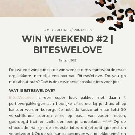
FOOD & RECIPES
/
WINACTIES
WIN WEEKEND #2 |
BITESWELOVE
5 maart 2016
De tweede winactie uit de win week is een verantwoorde maar
erg lekkere, namelijk een box van BitesWeLove. Do you go
nuts about nuts? Dan is deze winactie absoluut iets voor jou!
WAT IS BITESWELOVE?
BitesWeLove
is een super leuk pakket met daarin 4
portieverpakkingen aan heerlijke
bites
die bij je thuis of op
kantoor worden bezorgd. Je hebt de keuze uit maar liefst 50
verschillende soorten
bites
op basis van zaden, noten,
gedroogd fruit en zelfs een beetje chocolade.
YAM!
Op de
chocolade na zijn de meeste bites ontzettend gezond en
verantwoord. Op de site kun je aangeven wat je lekker vindt en