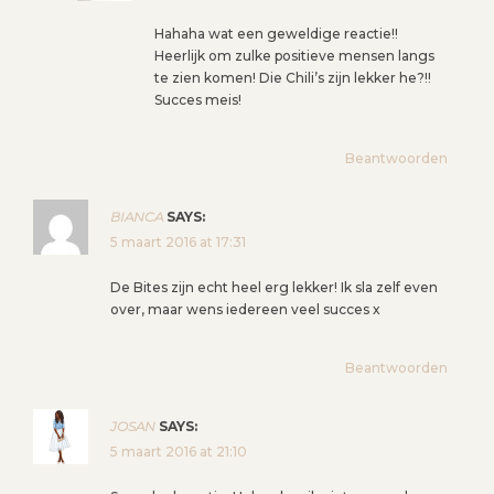
Hahaha wat een geweldige reactie!!
Heerlijk om zulke positieve mensen langs
te zien komen! Die Chili’s zijn lekker he?!!
Succes meis!
Beantwoorden
BIANCA
SAYS:
5 maart 2016 at 17:31
De Bites zijn echt heel erg lekker! Ik sla zelf even
over, maar wens iedereen veel succes x
Beantwoorden
JOSAN
SAYS:
5 maart 2016 at 21:10