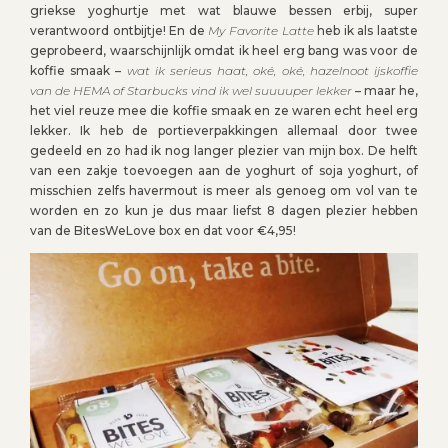
griekse yoghurtje met wat blauwe bessen erbij, super
verantwoord ontbijtje! En de
My Favorite Latte
heb ik als laatste
geprobeerd, waarschijnlijk omdat ik heel erg bang was voor de
koffie smaak –
wat ik serieus haat, oké, oké, hazelnoot ijskoffie
van de HEMA of Starbucks vind ik wel suuuuper lekker
– maar he,
het viel reuze mee die koffie smaak en ze waren echt heel erg
lekker. Ik heb de portieverpakkingen allemaal door twee
gedeeld en zo had ik nog langer plezier van mijn box. De helft
van een zakje toevoegen aan de yoghurt of soja yoghurt, of
misschien zelfs havermout is meer als genoeg om vol van te
worden en zo kun je dus maar liefst 8 dagen plezier hebben
van de BitesWeLove box en dat voor €4,95!