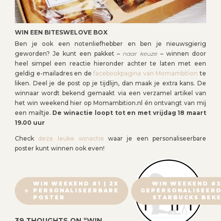
WIN EEN BITESWELOVE BOX
Ben je ook een notenliefhebber en ben je nieuwsgierig
geworden? Je kunt een pakket –
naar keuze
– winnen door
heel simpel een reactie hieronder achter te laten met een
geldig e-mailadres en de
facebookpagina van Momambition
te
liken. Deel je de post op je tijdlijn, dan maak je extra kans. De
winnaar wordt bekend gemaakt via een verzamel artikel van
het win weekend hier op Momambition.nl én ontvangt van mij
een mailtje.
De winactie loopt tot en met vrijdag 18 maart
19.00 uur
Check
deze leuke winactie
waar je een personaliseerbare
poster kunt winnen ook even!
B
WIN WEEKEND #1 | 2X
WIN WEEKEND #3
PERSONALISEERBARE
GEPERSONALISEER
E
POSTER
STARBUCKS BEK
R
I
39 THOUGHTS ON “
WIN