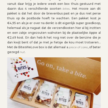
vanuit daar krijg je iedere week een box thuis gestuurd met
daarin dus 4 verschillende soorten
bites
. Het mooie aan dit
pakket is dat het door de brievenbus past en je dus niet perse
thuis op de postbode hoeft te wachten. Een pakket kost je
€4,95 en als je er over na denkt is dit eigenlijk super goedkoop,
helemaal als je nagaat dat de verzendkosten hier al bij inzitten
en een zakje ongezouten walnoten bij de plaatselijke Appie al
€2,49 kost. En dan heb ik het nog niet over de benzine die je
dan kwijt bent of dat je met je fietsje de kou moet trotseren…
Met de BitesWeLove box is dat allemaal a
piece of cake
, of beter
gezegd
nut
.