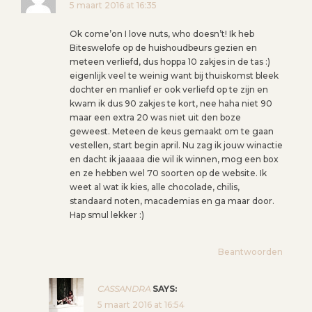
5 maart 2016 at 16:35
Ok come’on I love nuts, who doesn’t! Ik heb
Biteswelofe op de huishoudbeurs gezien en
meteen verliefd, dus hoppa 10 zakjes in de tas :)
eigenlijk veel te weinig want bij thuiskomst bleek
dochter en manlief er ook verliefd op te zijn en
kwam ik dus 90 zakjes te kort, nee haha niet 90
maar een extra 20 was niet uit den boze
geweest. Meteen de keus gemaakt om te gaan
vestellen, start begin april. Nu zag ik jouw winactie
en dacht ik jaaaaa die wil ik winnen, mog een box
en ze hebben wel 70 soorten op de website. Ik
weet al wat ik kies, alle chocolade, chilis,
standaard noten, macademias en ga maar door.
Hap smul lekker :)
Beantwoorden
CASSANDRA
SAYS:
5 maart 2016 at 16:54