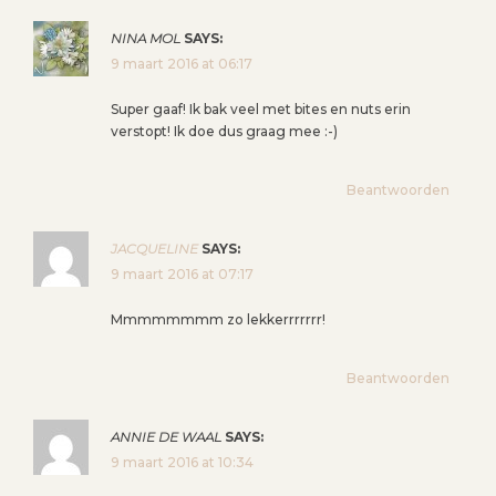
NINA MOL
SAYS:
9 maart 2016 at 06:17
Super gaaf! Ik bak veel met bites en nuts erin
verstopt! Ik doe dus graag mee :-)
Beantwoorden
JACQUELINE
SAYS:
9 maart 2016 at 07:17
Mmmmmmmm zo lekkerrrrrrr!
Beantwoorden
ANNIE DE WAAL
SAYS:
9 maart 2016 at 10:34