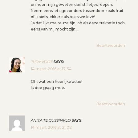
en hoor mijn geweten dan stilletjes roepen:
Neem eens iets gezonders tussendoor zoals fruit
of, zoiets lekkere als bites we love!
Ja dat lijkt me reuze fijn, oh als deze traktatie toch
eens van mij mocht zijn…
Beantwoorden
JUDY KOOT
SAYS:
14 maart 2016 at 17:34
Oh, wat een heerlijke actie!
Ik doe graag mee.
Beantwoorden
ANITA TE GUSSINKLO
SAYS:
14 maart 2016 at 21:02