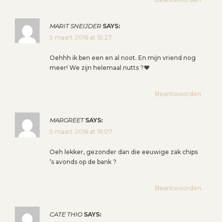
MARIT SNEIJDER
SAYS:
5 maart 2016 at 15:27
Oehhh ik ben een en al noot. En mijn vriend nog
meer! We zijn helemaal nutts ?❤️
Beantwoorden
MARGREET
SAYS:
5 maart 2016 at 16:07
Oeh lekker, gezonder dan die eeuwige zak chips
’s avonds op de bank ?
Beantwoorden
CATE THIO
SAYS: