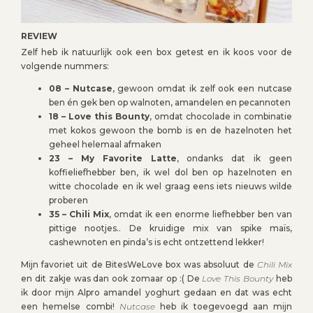
REVIEW
Zelf heb ik natuurlijk ook een box getest en ik koos voor de
volgende nummers:
08 – Nutcase
, gewoon omdat ik zelf ook een nutcase
ben én gek ben op walnoten, amandelen en pecannoten
18 – Love this Bounty
, omdat chocolade in combinatie
met kokos gewoon the bomb is en de hazelnoten het
geheel helemaal afmaken
23 – My Favorite Latte
, ondanks dat ik geen
koffieliefhebber ben, ik wel dol ben op hazelnoten en
witte chocolade en ik wel graag eens iets nieuws wilde
proberen
35 – Chili Mix
, omdat ik een enorme liefhebber ben van
pittige nootjes.. De kruidige mix van spike maïs,
cashewnoten en pinda’s is echt ontzettend lekker!
Mijn favoriet uit de BitesWeLove box was absoluut de
Chili Mix
en dit zakje was dan ook zomaar op :( De
Love This Bounty
heb
ik door mijn Alpro amandel yoghurt gedaan en dat was echt
een hemelse combi!
Nutcase
heb ik toegevoegd aan mijn