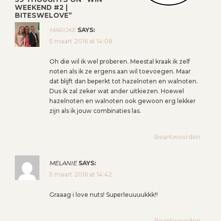
WEEKEND #2 |
C
BITESWELOVE
”
H
MARIJKE
SAYS:
T
5 maart 2016 at 14:08
N
A
Oh die wil ik wel proberen. Meestal kraak ik zelf
V
noten als ik ze ergens aan wil toevoegen. Maar
dat blijft dan beperkt tot hazelnoten en walnoten.
I
Dus ik zal zeker wat ander uitkiezen. Hoewel
G
hazelnoten en walnoten ook gewoon erg lekker
A
zijn als ik jouw combinaties las.
T
I
Beantwoorden
E
MELANIE
SAYS:
5 maart 2016 at 14:42
Graaag i love nuts! Superleuuuukkk!!
Beantwoorden