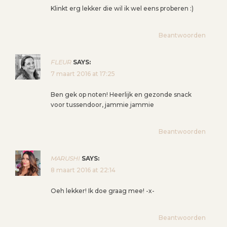
Klinkt erg lekker die wil ik wel eens proberen :)
Beantwoorden
FLEUR
SAYS:
7 maart 2016 at 17:25
Ben gek op noten! Heerlijk en gezonde snack
voor tussendoor, jammie jammie
Beantwoorden
MARUSHI
SAYS:
8 maart 2016 at 22:14
Oeh lekker! Ik doe graag mee! -x-
Beantwoorden