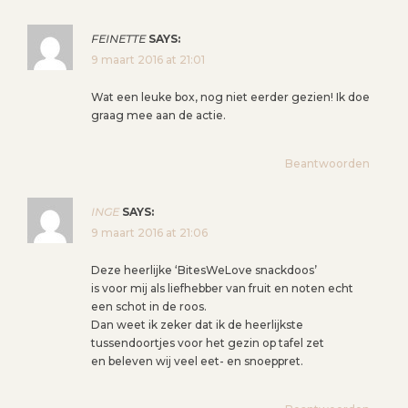
FEINETTE
SAYS:
9 maart 2016 at 21:01
Wat een leuke box, nog niet eerder gezien! Ik doe
graag mee aan de actie.
Beantwoorden
INGE
SAYS:
9 maart 2016 at 21:06
Deze heerlijke ‘BitesWeLove snackdoos’
is voor mij als liefhebber van fruit en noten echt
een schot in de roos.
Dan weet ik zeker dat ik de heerlijkste
tussendoortjes voor het gezin op tafel zet
en beleven wij veel eet- en snoeppret.