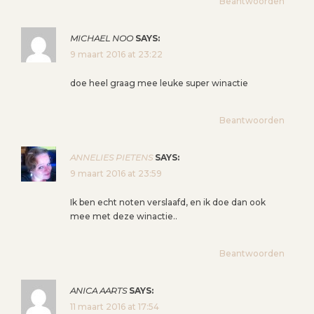
Beantwoorden
MICHAEL NOO
SAYS:
9 maart 2016 at 23:22
doe heel graag mee leuke super winactie
Beantwoorden
ANNELIES PIETENS
SAYS:
9 maart 2016 at 23:59
Ik ben echt noten verslaafd, en ik doe dan ook
mee met deze winactie..
Beantwoorden
ANICA AARTS
SAYS:
11 maart 2016 at 17:54