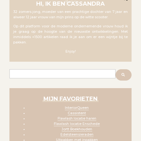
About me
HI, IK BEN CASSANDRA
32 zomers jong, moeder van een prachtige dochter van 7 jaar en
alweer 12 jaar vrouw van mijn prins op de witte scooter.
Op dit platform voor de moderne ondernemende vrouw houd ik
je graag op de hoogte van de nieuwste ontwikkelingen. Met
inmiddels +1500 artikelen raad ik je aan om er een wijntje bij te
pakken.
Enjoy!
Zoeken
MIJN FAVORIETEN
InteriorQueen
Cassistent
Flawlash locatie haren
Flawlash locatie Enschede
Jortt Boekhouden
Edelsteensieraden
Uitpakken met inpakken