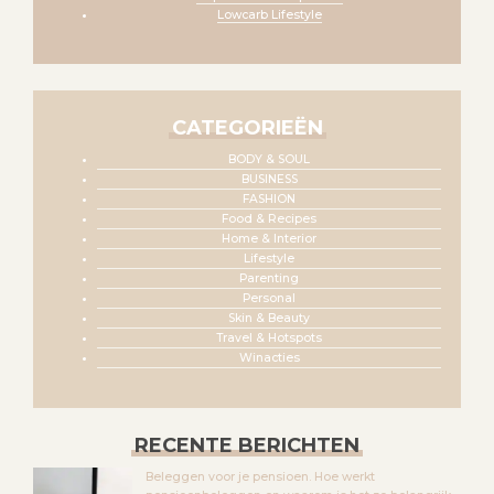
Lowcarb Lifestyle
CATEGORIEËN
BODY & SOUL
BUSINESS
FASHION
Food & Recipes
Home & Interior
Lifestyle
Parenting
Personal
Skin & Beauty
Travel & Hotspots
Winacties
RECENTE BERICHTEN
Beleggen voor je pensioen. Hoe werkt