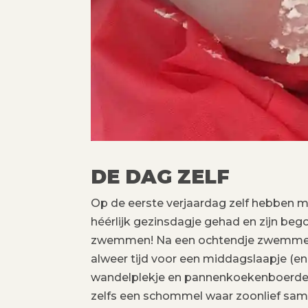
DE DAG ZELF
Op de eerste verjaardag zelf hebben ma
héérlijk gezinsdagje gehad en zijn be
zwemmen! Na een ochtendje zwemmen en
alweer tijd voor een middagslaapje (en
wandelplekje en pannenkoekenboerderi
zelfs een schommel waar zoonlief same