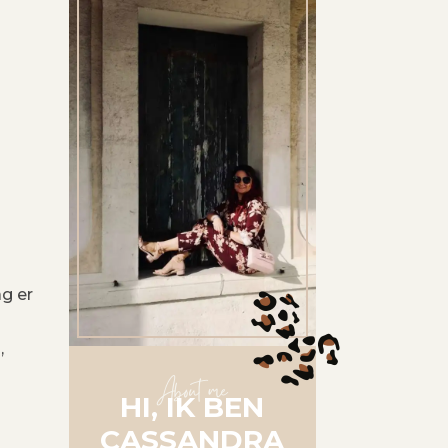
ag er
,
About me
HI, IK BEN
CASSANDRA