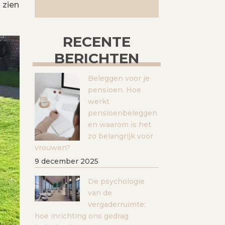
 zien
RECENTE
BERICHTEN
Beleggen voor je
pensioen. Hoe
werkt
pensioenbeleggen
en waarom is het
zo belangrijk voor
vrouwen?
9 december 2025
De psychologie
van de
vergaderruimte:
hoe inrichting ons gedrag