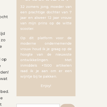
32 zomers jong, moeder van
een prachtige dochter van 7
ocht
jaar en alweer 12 jaar vrouw
van mijn prins op de witte
scooter.
ijd
Op dit platform voor de
 zo
moderne ondernemende
e
vrouw houd ik je graag op de
hoogte van de nieuwste
l op
ontwikkelingen. Met
inmiddels +1500 artikelen
e
raad ik je aan om er een
rden!
wijntje bij te pakken.
 wat
Enjoy!
 bed.
le
t
Zoeken