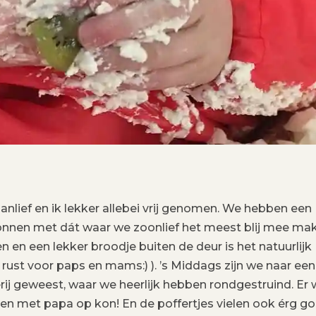
nlief en ik lekker allebei vrij genomen. We hebben een
gonnen met dát waar we zoonlief het meest blij mee ma
 een lekker broodje buiten de deur is het natuurlijk
 rust voor paps en mams:) ). ’s Middags zijn we naar een
j geweest, waar we heerlijk hebben rondgestruind. Er
n met papa op kon! En de poffertjes vielen ook érg go