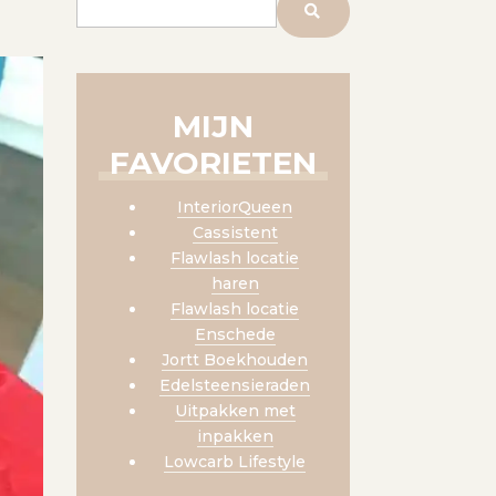
MIJN
FAVORIETEN
InteriorQueen
Cassistent
Flawlash locatie
haren
Flawlash locatie
Enschede
Jortt Boekhouden
Edelsteensieraden
Uitpakken met
inpakken
Lowcarb Lifestyle