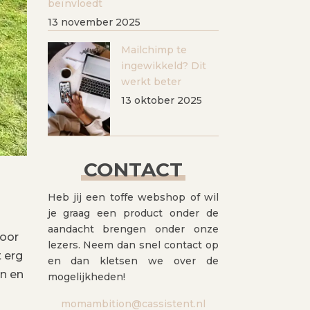
beïnvloedt
13 november 2025
Mailchimp te
ingewikkeld? Dit
werkt beter
13 oktober 2025
CONTACT
Heb jij een toffe webshop of wil
je graag een product onder de
aandacht brengen onder onze
voor
lezers. Neem dan snel contact op
 erg
en dan kletsen we over de
en en
mogelijkheden!
momambition@cassistent.nl