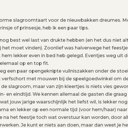
enorme slagroomtaart voor de nieuwbakken dreumes. M
insje of prinsesje, heb ik een paar tips.
nog best wel last van drukte hebben (en het dus niet alt
j/zij het moet vinden). Zoonlief was halverwege het feestje
 hem lekker even in bed heb gelegd. Eventjes weg uit d
elemaal op en top fit.
Leg een paar opengeknipte vuilniszakken onder de stoe
ot verfschort met mouwen bij de speelgoedwinkel om d
de slagroom, maar van zijn kleertjes is niets vies gewo
in- en eindtijd. We kennen allemaal de gasten die graag
at jouw jarige waarschijnlijk het liefst wil, is lekker nog
ma en lekker op een normale tijd (voor hem/haar) naar
e na het feestje toch wat overstuur kan worden, door al
verwerken. Je kunt er niets aan doen, maar dan weet je he