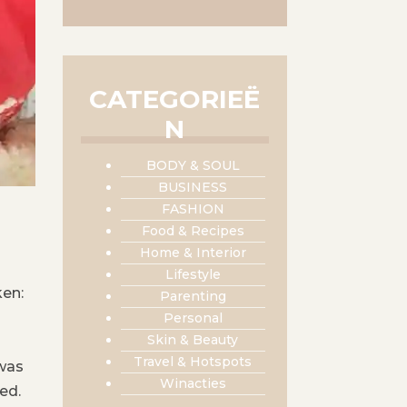
CATEGORIEË
N
BODY & SOUL
BUSINESS
FASHION
Food & Recipes
Home & Interior
Lifestyle
ken:
Parenting
Personal
Skin & Beauty
Travel & Hotspots
 was
Winacties
ed.