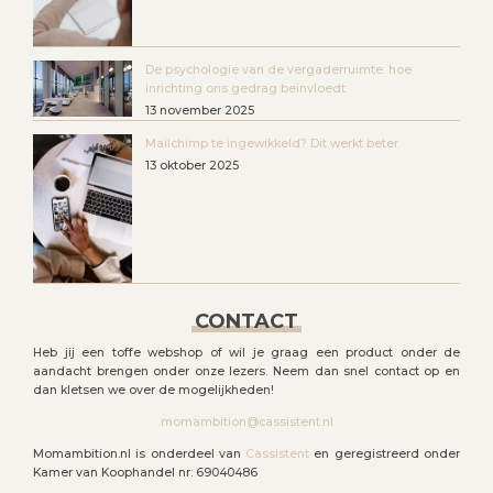
De psychologie van de vergaderruimte: hoe
inrichting ons gedrag beïnvloedt
13 november 2025
Mailchimp te ingewikkeld? Dit werkt beter
13 oktober 2025
CONTACT
Heb jij een toffe webshop of wil je graag een product onder de
aandacht brengen onder onze lezers. Neem dan snel contact op en
dan kletsen we over de mogelijkheden!
momambition@cassistent.nl
Momambition.nl is onderdeel van
Cassistent
en geregistreerd onder
Kamer van Koophandel nr: 69040486