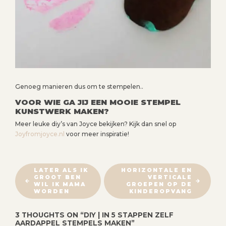
Genoeg manieren dus om te stempelen..
VOOR WIE GA JIJ EEN MOOIE STEMPEL
KUNSTWERK MAKEN?
Meer leuke diy’s van Joyce bekijken? Kijk dan snel op
Joyfromjoyce.nl
voor meer inspiratie!
B
LATER ALS IK
HORIZONTALE EN
GROOT BEN
VERTICALE
E
WIL IK MAMA
GROEPEN OP DE
R
WORDEN
KINDEROPVANG
I
3 THOUGHTS ON “
DIY | IN 5 STAPPEN ZELF
C
AARDAPPEL STEMPELS MAKEN
”