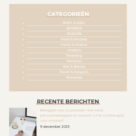
CATEGORIEËN
BODY & SOUL
BUSINESS
FASHION
Food & Recipes
Home & Interior
Lifestyle
Parenting
Personal
Skin & Beauty
Travel & Hotspots
Winacties
RECENTE BERICHTEN
Beleggen voor je pensioen. Hoe werkt
pensioenbeleggen en waarom is het zo belangrijk
voor vrouwen?
9 december 2025