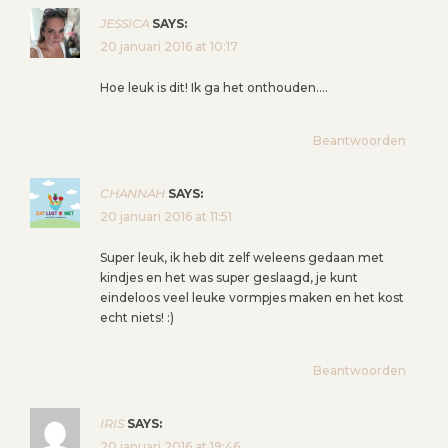
H
JESSICA
SAYS:
T
20 januari 2016 at 10:17
N
A
Hoe leuk is dit! Ik ga het onthouden….
V
I
Beantwoorden
G
A
CHANNAH
SAYS:
T
20 januari 2016 at 11:51
I
E
Super leuk, ik heb dit zelf weleens gedaan met
kindjes en het was super geslaagd, je kunt
eindeloos veel leuke vormpjes maken en het kost
echt niets! :)
Beantwoorden
IRIS
SAYS:
20 januari 2016 at 19:46