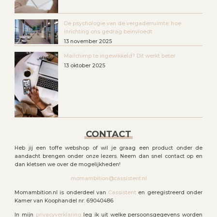
De psychologie van de vergaderruimte: hoe
inrichting ons gedrag beïnvloedt
13 november 2025
Mailchimp te ingewikkeld? Dit werkt beter
13 oktober 2025
CONTACT
Heb jij een toffe webshop of wil je graag een product onder de
aandacht brengen onder onze lezers. Neem dan snel contact op en
dan kletsen we over de mogelijkheden!
momambition@cassistent.nl
Momambition.nl is onderdeel van
Cassistent
en geregistreerd onder
Kamer van Koophandel nr: 69040486
In mijn
privacyverklaring
leg ik uit welke persoonsgegevens worden