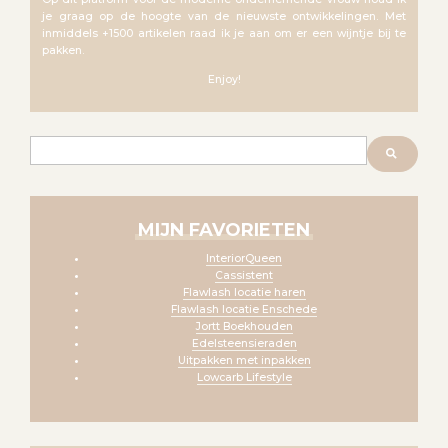
je graag op de hoogte van de nieuwste ontwikkelingen. Met
inmiddels +1500 artikelen raad ik je aan om er een wijntje bij te
pakken.
Enjoy!
Zoeken
MIJN FAVORIETEN
InteriorQueen
Cassistent
Flawlash locatie haren
Flawlash locatie Enschede
Jortt Boekhouden
Edelsteensieraden
Uitpakken met inpakken
Lowcarb Lifestyle