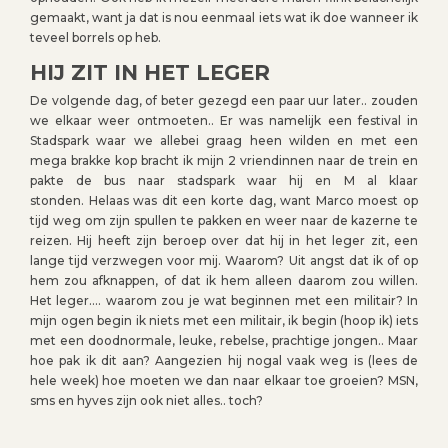
gemaakt, want ja dat is nou eenmaal iets wat ik doe wanneer ik
teveel borrels op heb.
HIJ ZIT IN HET LEGER
De volgende dag, of beter gezegd een paar uur later.. zouden
we elkaar weer ontmoeten.. Er was namelijk een festival in
Stadspark waar we allebei graag heen wilden en met een
mega brakke kop bracht ik mijn 2 vriendinnen naar de trein en
pakte de bus naar stadspark waar hij en M al klaar
stonden. Helaas was dit een korte dag, want Marco moest op
tijd weg om zijn spullen te pakken en weer naar de kazerne te
reizen. Hij heeft zijn beroep over dat hij in het leger zit, een
lange tijd verzwegen voor mij. Waarom? Uit angst dat ik of op
hem zou afknappen, of dat ik hem alleen daarom zou willen.
Het leger…. waarom zou je wat beginnen met een militair? In
mijn ogen begin ik niets met een militair, ik begin (hoop ik) iets
met een doodnormale, leuke, rebelse, prachtige jongen.. Maar
hoe pak ik dit aan? Aangezien hij nogal vaak weg is (lees de
hele week) hoe moeten we dan naar elkaar toe groeien? MSN,
sms en hyves zijn ook niet alles.. toch?