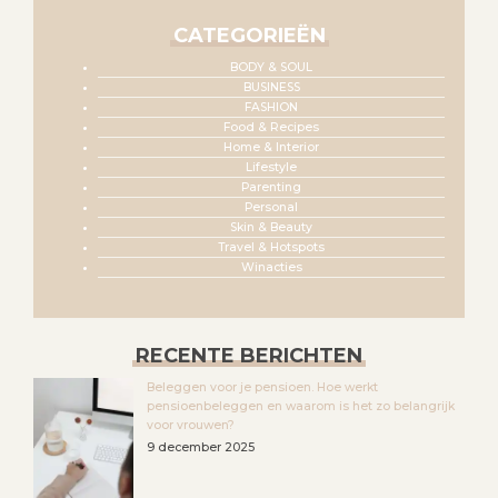
CATEGORIEËN
BODY & SOUL
BUSINESS
FASHION
Food & Recipes
Home & Interior
Lifestyle
Parenting
Personal
Skin & Beauty
Travel & Hotspots
Winacties
RECENTE BERICHTEN
Beleggen voor je pensioen. Hoe werkt
pensioenbeleggen en waarom is het zo belangrijk
voor vrouwen?
9 december 2025