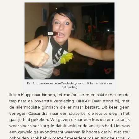
Een foto van de desbetreffende dag/avond… Ik ben in staat van
ontbinding
Ik liep Klupp naar binnen, liet me fouilleren en pakte meteen de
trap naar de bovenste verdieping. BINGO! Daar stond hij, met
de allermooiste glimlach die er maar bestaat. Dit keer geen
verlegen Cassandra maar een stuiterbal die iets te diep in het
gaasje had gekeken. We gaven elkaar een kus die er natuurlijk
weer voor voor zorgde dat ik knikkende knietjes had. Het was
een geweldige avond/nacht waarvan ik hoopte dat hij niet zou
ophouden. Ook heb ik mezelf meerdere malen flink belachelijk