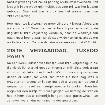
Natuurlijk was hij niet 24 uur per dag online, maar wel vaak. Zelf
kreeg ik in die week mijn huisje, dus voor mij was het klussen
geblazen. Daarnaast was ik druk met het plannen van mijn
21ste verjaardag.
Hoe meer we kletsten, hoe meer vlinders ik kreeg. Allebei zijn
we enorme FC Groningen liefhebbers. Hij vertelde dat op de
dag dat ik mijn verjaardag vierde, hij naar de wedstrijd zou
gaan, maar heel graag naar de stad wilde komen na afloop om
mij te feliciteren. Dat was dan dus weer een soort date? Toch?
21STE VERJAARDAG, TUXEDO
PARTY
Na een week klussen was het tijd voor mijn verjaardag. In die
tijd vierde ik het altijd met een thema en mijn 21ste verjaardag
stond in het teken van tuxedo. Wel tof, want mijn vrienden
deden er ieder jaar weer aan mee! De hele dag was ik
ontzettend nerveus en ik ben dus ook al vroeg aan de borrel
gegaan om mezelf een beetje moed in te drinken. Toen het
ongeveer een uurtje of 12 was gingen we richting de stad en
had ik hem dus al behoorlijk hangen. Maar guess what?! De
zenuwen waren dus echt niet minder geworden…