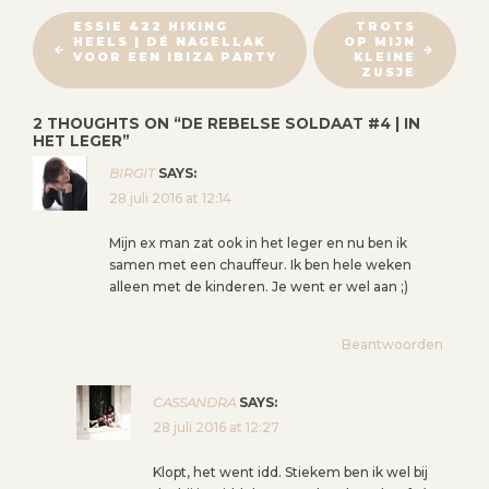
B
ESSIE 422 HIKING
TROTS
HEELS | DÉ NAGELLAK
OP MIJN
E
VOOR EEN IBIZA PARTY
KLEINE
R
ZUSJE
I
2 THOUGHTS ON “
DE REBELSE SOLDAAT #4 | IN
C
HET LEGER
”
H
BIRGIT
SAYS:
T
28 juli 2016 at 12:14
N
A
Mijn ex man zat ook in het leger en nu ben ik
V
samen met een chauffeur. Ik ben hele weken
alleen met de kinderen. Je went er wel aan ;)
I
G
Beantwoorden
A
T
I
CASSANDRA
SAYS:
28 juli 2016 at 12:27
E
Klopt, het went idd. Stiekem ben ik wel bij