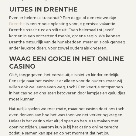
UITJES IN DRENTHE
Even er helemaal tussenuit? Een dagje of een midweekje
Drenthe
is een mooie oplossing voor je gemiste vakantie.
Drenthe straalt rust en stilte uit. Even helemaal tot jezelf
komen in een ontzettend mooie, groene regio. We kennen
Drenthe natuurlijk van de hunebedden, maar er is ook genoeg
ander leuks te doen. Voor zowel ouders als kinderen.
WAAG EEN GOKJE IN HET ONLINE
CASINO
Oké, toegegeven, het eerste uitje is niet zo kindvriendelijk.
Een uitje naar het casino is er alleen voor de ouders, maar wij
willen ook wel eens even weg, toch? Een keertje ontspannen
in het casino en ons laten betoveren door lampjes en geluidjes
moet kunnen.
Natuurlijk spelen we met mate, maar het casino doet ons toch
even denken aan hoe het was toen we net verkering kregen.
Helaas is het casino niet altijd open en heb je te maken met
openingstijden. Daarom kun je bij het casino online terecht,
zodat je samen kan spelen op het moment dat het jou