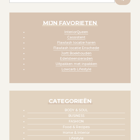
MIJN FAVORIETEN
InteriorQueen
Cassistent
Flawlash locatie haren
Flawlash locatie Enschede
Jortt Boekhouden
Edelsteensieraden
Uitpakken met inpakken
Lowcarb Lifestyle
CATEGORIEËN
BODY & SOUL
BUSINESS
FASHION
Food & Recipes
Home & Interior
Lifestyle