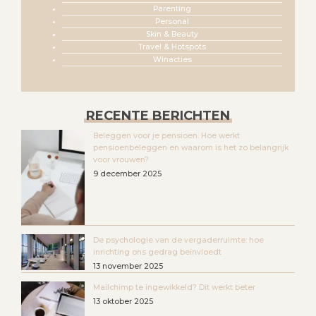
Parenting
Personal
Skin & Beauty
Travel & Hotspots
Winacties
RECENTE BERICHTEN
Beleggen voor je pensioen. Hoe werkt
pensioenbeleggen en waarom is het zo belangrijk
voor vrouwen?
9 december 2025
De psychologie van de vergaderruimte: hoe
inrichting ons gedrag beïnvloedt
13 november 2025
Mailchimp te ingewikkeld? Dit werkt beter
13 oktober 2025