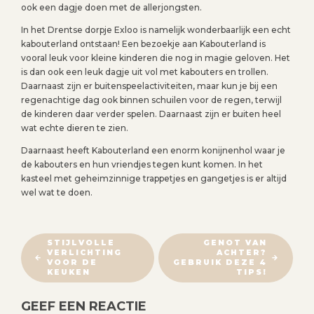
ook een dagje doen met de allerjongsten.
In het Drentse dorpje Exloo is namelijk wonderbaarlijk een echt
kabouterland ontstaan! Een bezoekje aan Kabouterland is
vooral leuk voor kleine kinderen die nog in magie geloven. Het
is dan ook een leuk dagje uit vol met kabouters en trollen.
Daarnaast zijn er buitenspeelactiviteiten, maar kun je bij een
regenachtige dag ook binnen schuilen voor de regen, terwijl
de kinderen daar verder spelen. Daarnaast zijn er buiten heel
wat echte dieren te zien.
Daarnaast heeft Kabouterland een enorm konijnenhol waar je
de kabouters en hun vriendjes tegen kunt komen. In het
kasteel met geheimzinnige trappetjes en gangetjes is er altijd
wel wat te doen.
B
STIJLVOLLE
GENOT VAN
VERLICHTING
ACHTER?
E
VOOR DE
GEBRUIK DEZE 4
R
KEUKEN
TIPS!
I
GEEF EEN REACTIE
C