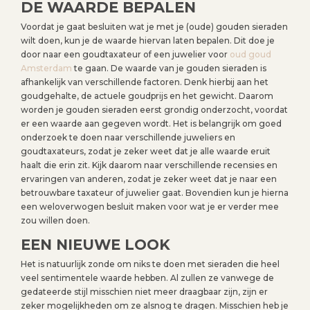
DE WAARDE BEPALEN
Voordat je gaat besluiten wat je met je (oude) gouden sieraden
wilt doen, kun je de waarde hiervan laten bepalen. Dit doe je
door naar een goudtaxateur of een juwelier voor
oud goud
Amsterdam
te gaan. De waarde van je gouden sieraden is
afhankelijk van verschillende factoren. Denk hierbij aan het
goudgehalte, de actuele goudprijs en het gewicht. Daarom
worden je gouden sieraden eerst grondig onderzocht, voordat
er een waarde aan gegeven wordt. Het is belangrijk om goed
onderzoek te doen naar verschillende juweliers en
goudtaxateurs, zodat je zeker weet dat je alle waarde eruit
haalt die erin zit. Kijk daarom naar verschillende recensies en
ervaringen van anderen, zodat je zeker weet dat je naar een
betrouwbare taxateur of juwelier gaat. Bovendien kun je hierna
een weloverwogen besluit maken voor wat je er verder mee
zou willen doen.
EEN NIEUWE LOOK
Het is natuurlijk zonde om niks te doen met sieraden die heel
veel sentimentele waarde hebben. Al zullen ze vanwege de
gedateerde stijl misschien niet meer draagbaar zijn, zijn er
zeker mogelijkheden om ze alsnog te dragen. Misschien heb je