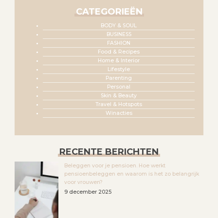
CATEGORIEËN
BODY & SOUL
BUSINESS
FASHION
Food & Recipes
Home & Interior
Lifestyle
Parenting
Personal
Skin & Beauty
Travel & Hotspots
Winacties
RECENTE BERICHTEN
Beleggen voor je pensioen. Hoe werkt
pensioenbeleggen en waarom is het zo belangrijk
voor vrouwen?
9 december 2025