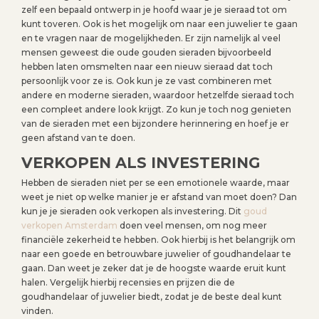
zelf een bepaald ontwerp in je hoofd waar je je sieraad tot om
kunt toveren. Ook is het mogelijk om naar een juwelier te gaan
en te vragen naar de mogelijkheden. Er zijn namelijk al veel
mensen geweest die oude gouden sieraden bijvoorbeeld
hebben laten omsmelten naar een nieuw sieraad dat toch
persoonlijk voor ze is. Ook kun je ze vast combineren met
andere en moderne sieraden, waardoor hetzelfde sieraad toch
een compleet andere look krijgt. Zo kun je toch nog genieten
van de sieraden met een bijzondere herinnering en hoef je er
geen afstand van te doen.
VERKOPEN ALS INVESTERING
Hebben de sieraden niet per se een emotionele waarde, maar
weet je niet op welke manier je er afstand van moet doen? Dan
kun je je sieraden ook verkopen als investering. Dit
goud
verkopen Amsterdam
doen veel mensen, om nog meer
financiële zekerheid te hebben. Ook hierbij is het belangrijk om
naar een goede en betrouwbare juwelier of goudhandelaar te
gaan. Dan weet je zeker dat je de hoogste waarde eruit kunt
halen. Vergelijk hierbij recensies en prijzen die de
goudhandelaar of juwelier biedt, zodat je de beste deal kunt
vinden.