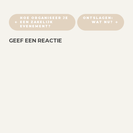
B
HOE ORGANISEER JE
ONTSLAGEN:
EEN ZAKELIJK
WAT NU?
E
EVENEMENT?
R
I
GEEF EEN REACTIE
C
H
T
N
A
V
I
G
A
T
I
E