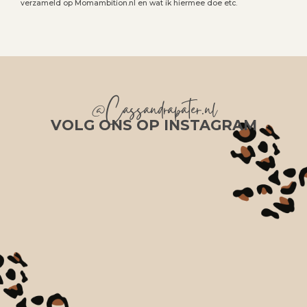
verzameld op Momambition.nl en wat ik hiermee doe etc.
@Cassandrapater.nl
VOLG ONS OP INSTAGRAM