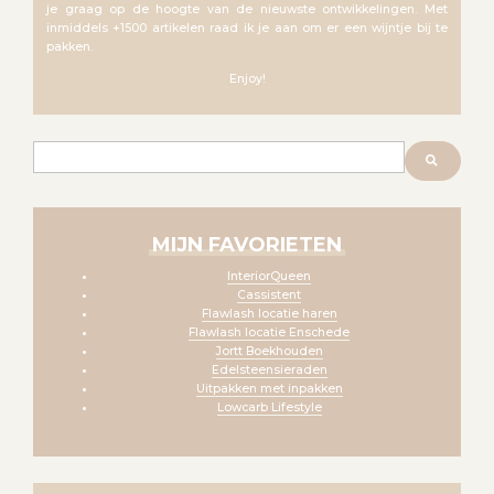
je graag op de hoogte van de nieuwste ontwikkelingen. Met
inmiddels +1500 artikelen raad ik je aan om er een wijntje bij te
pakken.
Enjoy!
Zoeken
MIJN FAVORIETEN
InteriorQueen
Cassistent
Flawlash locatie haren
Flawlash locatie Enschede
Jortt Boekhouden
Edelsteensieraden
Uitpakken met inpakken
Lowcarb Lifestyle