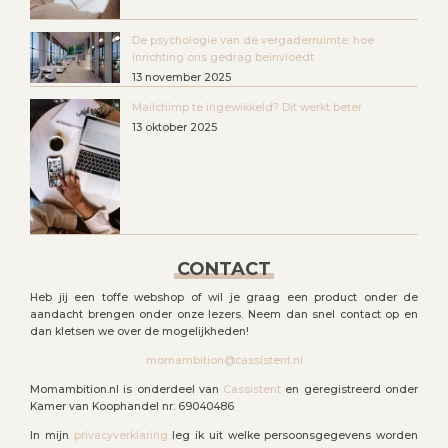
De psychologie van de vergaderruimte: hoe
inrichting ons gedrag beïnvloedt
13 november 2025
Mailchimp te ingewikkeld? Dit werkt beter
13 oktober 2025
CONTACT
Heb jij een toffe webshop of wil je graag een product onder de
aandacht brengen onder onze lezers. Neem dan snel contact op en
dan kletsen we over de mogelijkheden!
momambition@cassistent.nl
Momambition.nl is onderdeel van
Cassistent
en geregistreerd onder
Kamer van Koophandel nr: 69040486
In mijn
privacyverklaring
leg ik uit welke persoonsgegevens worden