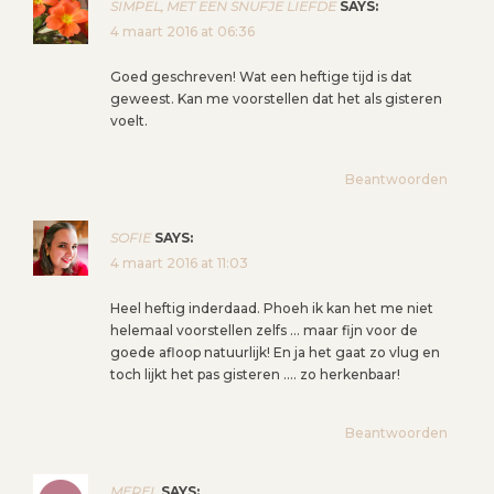
SIMPEL, MET EEN SNUFJE LIEFDE
SAYS:
T
4 maart 2016 at 06:36
N
A
Goed geschreven! Wat een heftige tijd is dat
V
geweest. Kan me voorstellen dat het als gisteren
voelt.
I
G
Beantwoorden
A
T
I
SOFIE
SAYS:
4 maart 2016 at 11:03
E
Heel heftig inderdaad. Phoeh ik kan het me niet
helemaal voorstellen zelfs … maar fijn voor de
goede afloop natuurlijk! En ja het gaat zo vlug en
toch lijkt het pas gisteren …. zo herkenbaar!
Beantwoorden
MEREL
SAYS: