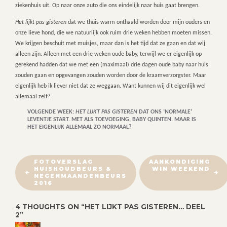
ziekenhuis uit. Op naar onze auto die ons eindelijk naar huis gaat brengen.
Het lijkt pas gisteren
dat we thuis warm onthaald worden door mijn ouders en
onze lieve hond, die we natuurlijk ook ruim drie weken hebben moeten missen.
We krijgen beschuit met muisjes, maar dan is het tijd dat ze gaan en dat wij
alleen zijn. Alleen met een drie weken oude baby, terwijl we er eigenlijk op
gerekend hadden dat we met een (maximaal) drie dagen oude baby naar huis
zouden gaan en opgevangen zouden worden door de kraamverzorgster. Maar
eigenlijk heb ik liever niet dat ze weggaan. Want kunnen wij dit eigenlijk wel
allemaal zelf?
VOLGENDE WEEK:
HET LIJKT PAS GISTEREN
DAT ONS ‘NORMALE’
LEVENTJE START. MET ALS TOEVOEGING, BABY QUINTEN. MAAR IS
HET EIGENLIJK ALLEMAAL ZO NORMAAL?
B
FOTOVERSLAG
AANKONDIGING
HUISHOUDBEURS &
WIN WEEKEND
E
NEGENMAANDENBEURS
R
2016
I
4 THOUGHTS ON “
HET LIJKT PAS GISTEREN… DEEL
C
2
”
H