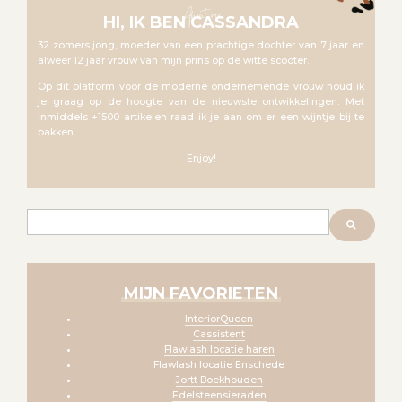
About me
HI, IK BEN CASSANDRA
32 zomers jong, moeder van een prachtige dochter van 7 jaar en
alweer 12 jaar vrouw van mijn prins op de witte scooter.
Op dit platform voor de moderne ondernemende vrouw houd ik
je graag op de hoogte van de nieuwste ontwikkelingen. Met
inmiddels +1500 artikelen raad ik je aan om er een wijntje bij te
pakken.
Enjoy!
Zoeken
MIJN FAVORIETEN
InteriorQueen
Cassistent
Flawlash locatie haren
Flawlash locatie Enschede
Jortt Boekhouden
Edelsteensieraden