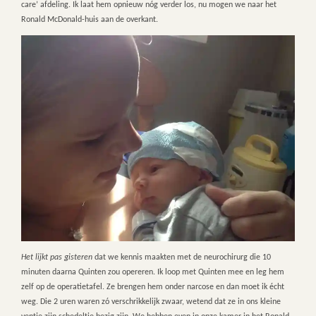
care’ afdeling. Ik laat hem opnieuw nóg verder los, nu mogen we naar het
Ronald McDonald-huis aan de overkant.
Het lijkt pas gisteren
dat we kennis maakten met de neurochirurg die 10
minuten daarna Quinten zou opereren. Ik loop met Quinten mee en leg hem
zelf op de operatietafel. Ze brengen hem onder narcose en dan moet ik écht
weg. Die 2 uren waren zó verschrikkelijk zwaar, wetend dat ze in ons kleine