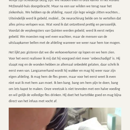
ventje zijn schedeltje bezig zijn. We hebben even in onze kamer in het Ronald
McDonald-huis doorgebracht. Maar na een uur wilden we terug naar het
ziekenhuis. We hebben op de afdeling, naast zijn lege wiegje zitten wachten…
Uiteindelijk werd ik gebeld, mobiel… De neurochirurg belde om te vertellen dat
alles prima verlopen was. Wat vond ik dat ontzettend prettig en persoonlijk.
Voordat de verpleegsters van Quinten werden gebeld, werd ik eerst netjes
gebeld. We moesten nog wel even wachten, maar de mensen van de
uitslaapkamer bellen met de afdeling wanneer we weer naar hem toe mogen.
Het lijkt pas gisteren
dat we die verkoeverkamer op lopen en we hem zien.
Voor het eerst realiseer ik mij dat hij voorgoed niet meer ‘onbeschadigd’ is. Hij
slaapt nog en de wonden hebben ze allemaal onbedekt gelaten, daar schrik ik
eerst even van. Langzamerhand wordt hij wakker en mag hij weer naar zijn
eigen afdeling. Ik mag hem de fles geven, maar voor het eerst weet ik even
niet wat ik met hem aan moet. Ik ben bang, bang om hem pijn te doen, bang
om iets kapot te maken. Onze vreetzak is niet tevreden met een halve voeding
en wil gelijk de volledige fles drinken. Hij doet het hartstikke goed en mag bijna
direct van het infuus met vocht af.