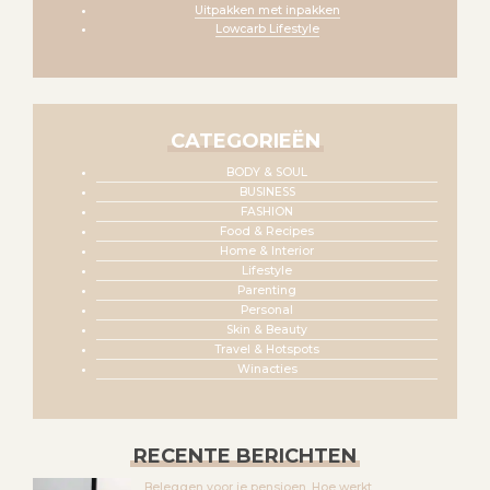
Uitpakken met inpakken
Lowcarb Lifestyle
CATEGORIEËN
BODY & SOUL
BUSINESS
FASHION
Food & Recipes
Home & Interior
Lifestyle
Parenting
Personal
Skin & Beauty
Travel & Hotspots
Winacties
RECENTE BERICHTEN
Beleggen voor je pensioen. Hoe werkt