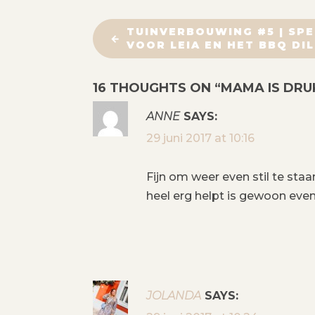
B
TUINVERBOUWING #5 | SP
VOOR LEIA EN HET BBQ DI
E
16 THOUGHTS ON “
MAMA IS DRU
R
ANNE
SAYS:
I
29 juni 2017 at 10:16
C
Fijn om weer even stil te staa
H
heel erg helpt is gewoon even
T
N
A
JOLANDA
SAYS: