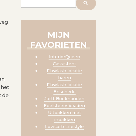
lweg
MIJN
FAVORIETEN
InteriorQueen
Cassistent
Flawlash locatie
haren
an
Flawlash locatie
 het
Enschede
t de
Jortt Boekhouden
Edelsteensieraden
e
Uitpakken met
inpakken
Lowcarb Lifestyle