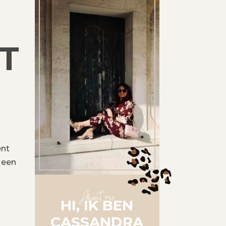
T
ent
 een
About me
HI, IK BEN
CASSANDRA