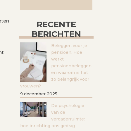
eten
RECENTE
BERICHTEN
Beleggen voor je
nt
pensioen. Hoe
werkt
pensioenbeleggen
en waarom is het
d
zo belangrijk voor
vrouwen?
9 december 2025
De psychologie
van de
vergaderruimte:
hoe inrichting ons gedrag