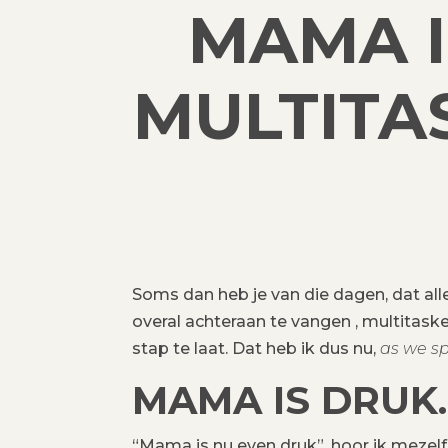
MAMA I
MULTITA
Soms dan heb je van die dagen, dat alle
overal achteraan te vangen , multitask
stap te laat. Dat heb ik dus nu,
as we s
MAMA IS DRUK
“Mama is nu even druk”, hoor ik mezel