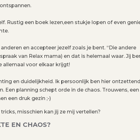
 ontspannen.
elf. Rustig een boek lezen,een stukje lopen of even geni
mte.
 anderen en accepteer jezelf zoals je bent. “Die andere
praak van Relax mama) en dat is helemaal waar. Jij be
 allemaal voor elkaar krijgt!
hting en duidelijkheid. Ik persoonlijk ben hier ontzetten
t in. Een planning schept orde in de chaos. Trouwens, een
n een druk gezin ;-)
ricks, misschien kan jij ze mij vertellen?
KTE EN CHAOS?