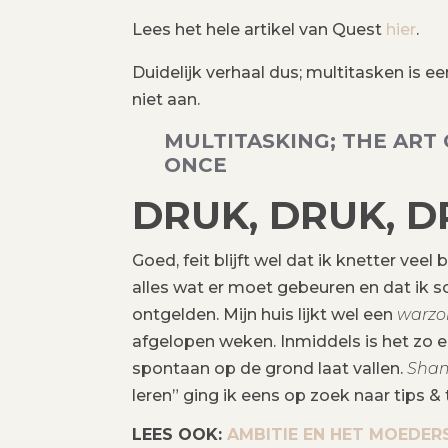
Lees het hele artikel van Quest
hier
.
Duidelijk verhaal dus; multitasken is e
niet aan.
MULTITASKING; THE ART
ONCE
DRUK, DRUK, 
Goed, feit blijft wel dat ik knetter vee
alles wat er moet gebeuren en dat ik so
ontgelden. Mijn huis lijkt wel een
warzo
afgelopen weken. Inmiddels is het zo e
spontaan op de grond laat vallen.
Sha
leren” ging ik eens op zoek naar tips &
LEES OOK:
AMBITIE EN HET MOEDER