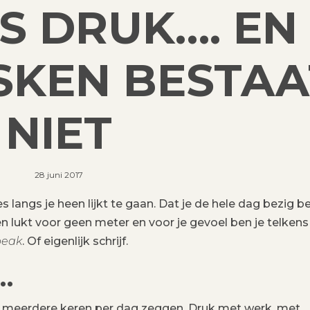
S DRUK…. EN
SKEN BESTAA
NIET
28 juni 2017
s langs je heen lijkt te gaan. Dat je de hele dag bezig b
en lukt voor geen meter en voor je gevoel ben je telkens
peak
. Of eigenlijk schrijf.
…
f meerdere keren per dag zeggen. Druk met werk, met