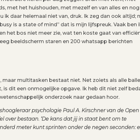
ds, met het huishouden, met mezelf en van alles en nog
u ik daar helemaal niet van, druk. Ik zeg dan ook altijd; 
busy is a state of mind” dat is mijn lijfspreuk. Vaak ben i
n het bos niet meer zie, wat ten koste gaat van efficië
n leeg beeldscherm staren en 200 whatsapp berichten
, maar multitasken bestaat niet. Net zoiets als alle ball
, is dit een onmogelijke opgave. Ik heb dit niet zelf bed
 wetenschappelijk onderzoek naar gedaan hoor.
tshoogleraar psychologie Paul A. Kirschner van de Open
fel over bestaan. ‘De kans dat jij in staat bent om te
 honderd meter kunt sprinten onder de negen seconden: 