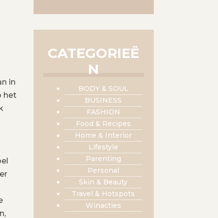
CATEGORIEË
N
n in
BODY & SOUL
p het
BUSINESS
k
FASHION
Food & Recipes
Home & Interior
Lifestyle
Parenting
oel
Personal
er
Skin & Beauty
Travel & Hotspots
e
Winacties
n,