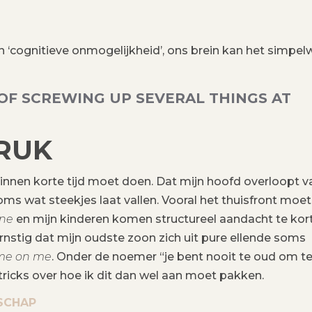
en ‘cognitieve onmogelijkheid’, ons brein kan het simpe
 OF SCREWING UP SEVERAL THINGS AT
DRUK
l binnen korte tijd moet doen. Dat mijn hoofd overloopt v
ms wat steekjes laat vallen. Vooral het thuisfront moet
ne
en mijn kinderen komen structureel aandacht te kor
rnstig dat mijn oudste zoon zich uit pure ellende soms
me on me
. Onder de noemer “je bent nooit te oud om t
 tricks over hoe ik dit dan wel aan moet pakken.
SCHAP