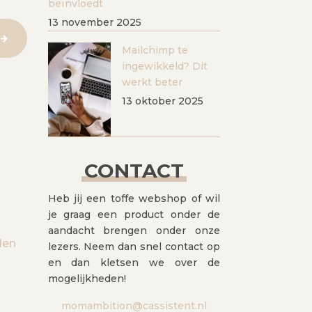
beïnvloedt
13 november 2025
Mailchimp te
ingewikkeld? Dit
werkt beter
13 oktober 2025
CONTACT
Heb jij een toffe webshop of wil
je graag een product onder de
aandacht brengen onder onze
den
lezers. Neem dan snel contact op
en dan kletsen we over de
mogelijkheden!
momambition@cassistent.nl