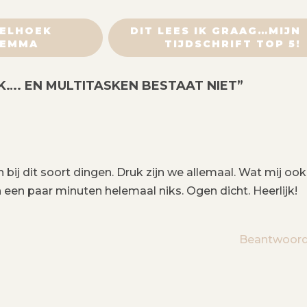
EELHOEK
DIT LEES IK GRAAG…MIJN
LEMMA
TIJDSCHRIFT TOP 5!
K…. EN MULTITASKEN BESTAAT NIET
”
n bij dit soort dingen. Druk zijn we allemaal. Wat mij ook
 een paar minuten helemaal niks. Ogen dicht. Heerlijk!
Beantwoor