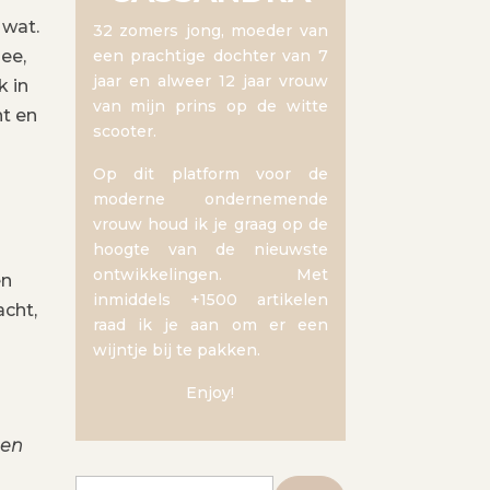
 wat.
32 zomers jong, moeder van
nee,
een prachtige dochter van 7
jaar en alweer 12 jaar vrouw
k in
van mijn prins op de witte
nt en
scooter.
Op dit platform voor de
moderne ondernemende
vrouw houd ik je graag op de
hoogte van de nieuwste
ontwikkelingen. Met
en
inmiddels +1500 artikelen
acht,
raad ik je aan om er een
wijntje bij te pakken.
Enjoy!
een
Zoeken