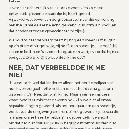
Ik word er echt vrolijk van dat onze zoon zich zo goed
ontwikkelt, gezien de start die hij heeft gehad.
Hij zit wel wat bovenaan de groeicurve, maar die opmerking
ben ik al vanaf de eerste echo gewend, dus immuun voor (en
dat zonder er tegen gevaccineerd te zijn..).
Wel kwam daar de vraag: heeft hij nog een speen? Of zuigt hij
op z’n duim of vingers? Ja, hij heeft een speentje. Die heeft hij
alleen in bed in en ’s avonds hooguit een uurtje voordat hij naar
bed gaat. Die blik! Of verbeeldde ik me dat?
NEE, DAT VERBEELDDE IK ME
NIET
“U weet toch wel dat kinderen alleen het eerste halfjaar van
hun leven zuigbehoefte hebben en dat het daarna gaat om
gewenning?” Nee, dat wist ik niet. Maar even een andere
vraag: Wat is er mis met gewenning? Zijn we niet allemaal
bepaalde dingen gewend. Als het nou gaat om een speentje,
een bepaalde omgeving creëren, of het gewend zijn bepaalde
mensen om je heen te hebben? Is dat per definitie slecht,
omdat het niet ‘natuurlijk’ is? Ik begrijp dat het misschien niet
helemaal goed is voor de ontwikkeling van het gebit, maar