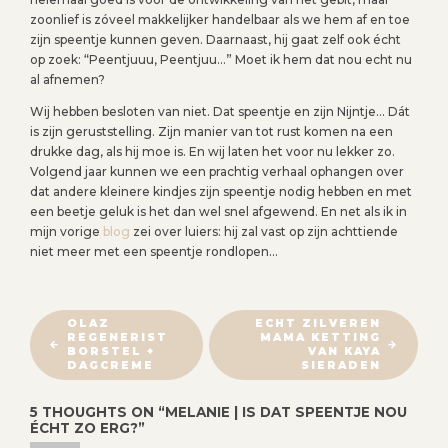
zoonlief is zóveel makkelijker handelbaar als we hem af en toe
zijn speentje kunnen geven. Daarnaast, hij gaat zelf ook écht
op zoek: “Peentjuuu, Peentjuu…” Moet ik hem dat nou echt nu
al afnemen?
Wij hebben besloten van niet. Dat speentje en zijn Nijntje… Dát
is zijn geruststelling. Zijn manier van tot rust komen na een
drukke dag, als hij moe is. En wij laten het voor nu lekker zo.
Volgend jaar kunnen we een prachtig verhaal ophangen over
dat andere kleinere kindjes zijn speentje nodig hebben en met
een beetje geluk is het dan wel snel afgewend. En net als ik in
mijn vorige
blog
zei over luiers: hij zal vast op zijn achttiende
niet meer met een speentje rondlopen…
B
OLAZ
ECHT ZILVEREN
REGENERIST
MAMA KETTING
E
BORSTEL +
VAN KAYA
R
DAGCREME
SIERADEN
I
5 THOUGHTS ON “
MELANIE | IS DAT SPEENTJE NOU
C
ÉCHT ZO ERG?
”
H