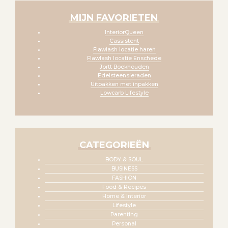
MIJN FAVORIETEN
InteriorQueen
Cassistent
Flawlash locatie haren
Flawlash locatie Enschede
Jortt Boekhouden
Edelsteensieraden
Uitpakken met inpakken
Lowcarb Lifestyle
CATEGORIEËN
BODY & SOUL
BUSINESS
FASHION
Food & Recipes
Home & Interior
Lifestyle
Parenting
Personal