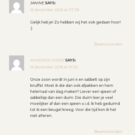
JANINE
SAYS:
T
16 december 2016 at 07:38
N
A
Gelijk heb je! Zo hebben wij het ook gedaan hoor!
V
:)
I
G
Beantwoorden
A
T
ANNEMIEK VISSER
SAYS:
I
16 december 2016 at 10:05
E
Onze zoon wordt in juni 4 en sabbelt op zijn
knuffel. Moet ik die dan ook afpakken en hem
helemaal van slag maken? Liever een speen of
sabbellap dan een duim. Die duim leer je veel
moeilijker af dan een speen o.i.d. Ik heb geduimd
tot ik een beugel kreeg. Voor die tijd kon ik het
niet afleren.
Beantwoorden