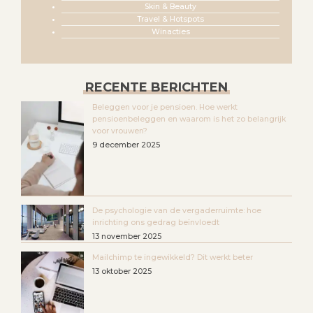
Skin & Beauty
Travel & Hotspots
Winacties
RECENTE BERICHTEN
Beleggen voor je pensioen. Hoe werkt
pensioenbeleggen en waarom is het zo belangrijk
voor vrouwen?
9 december 2025
De psychologie van de vergaderruimte: hoe
inrichting ons gedrag beïnvloedt
13 november 2025
Mailchimp te ingewikkeld? Dit werkt beter
13 oktober 2025