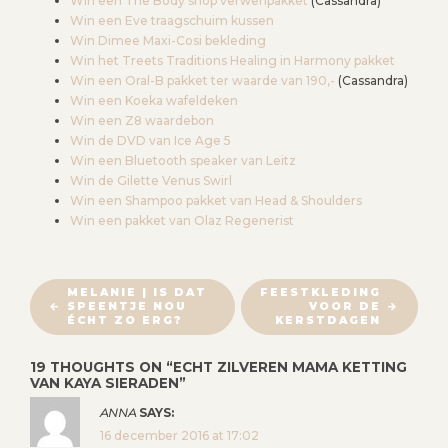
Win een The Body shop verwenpakket
(Cassandra)
Win een Eve traagschuim kussen
Win Dimee Maxi-Cosi bekleding
Win het Treets Traditions Healing in Harmony pakket
Win een Oral-B pakket ter waarde van 190,-
(Cassandra)
Win een Koeka wafeldeken
Win een Z8 waardebon
Win de DVD van Ice Age 5
Win een Bluetooth speaker van Leitz
Win de Gilette Venus Swirl
Win een Shampoo pakket van Head & Shoulders
Win een pakket van Olaz Regenerist
B
MELANIE | IS DAT
FEESTKLEDING
SPEENTJE NOU
VOOR DE
E
ÉCHT ZO ERG?
KERSTDAGEN
R
I
19 THOUGHTS ON “
ECHT ZILVEREN MAMA KETTING
VAN KAYA SIERADEN
”
C
H
ANNA
SAYS:
T
16 december 2016 at 17:02