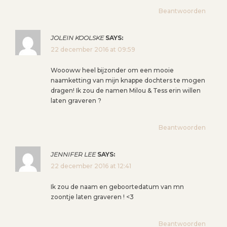
Beantwoorden
JOLEIN KOOLSKE
SAYS:
22 december 2016 at 09:59
Woooww heel bijzonder om een mooie
naamketting van mijn knappe dochters te mogen
dragen! Ik zou de namen Milou & Tess erin willen
laten graveren ?
Beantwoorden
JENNIFER LEE
SAYS:
22 december 2016 at 12:41
Ik zou de naam en geboortedatum van mn
zoontje laten graveren ! <3
Beantwoorden