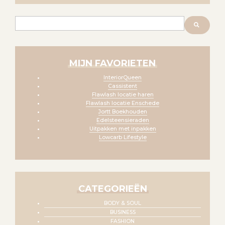
Zoeken
MIJN FAVORIETEN
InteriorQueen
Cassistent
Flawlash locatie haren
Flawlash locatie Enschede
Jortt Boekhouden
Edelsteensieraden
Uitpakken met inpakken
Lowcarb Lifestyle
CATEGORIEËN
BODY & SOUL
BUSINESS
FASHION