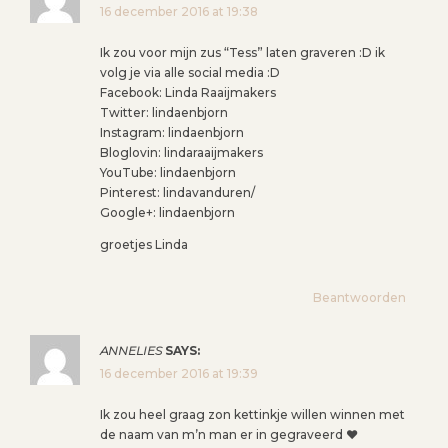
16 december 2016 at 19:38
Ik zou voor mijn zus “Tess” laten graveren :D ik
volg je via alle social media :D
Facebook: Linda Raaijmakers
Twitter: lindaenbjorn
Instagram: lindaenbjorn
Bloglovin: lindaraaijmakers
YouTube: lindaenbjorn
Pinterest: lindavanduren/
Google+: lindaenbjorn
groetjes Linda
Beantwoorden
ANNELIES
SAYS:
16 december 2016 at 19:39
Ik zou heel graag zon kettinkje willen winnen met
de naam van m’n man er in gegraveerd ❤