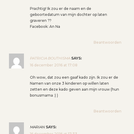
N
Prachtig! Ik zou er de naam en de
A
geboortedatum van mijn dochter op laten
V
graveren ??
I
Facebook: An Na
G
A
Beantwoorden
T
I
PATRICIA BOUTHISMA
SAYS:
E
16 december 2016 at 17:08
Oh wow, dat zou een gaaf kado zijn. Ik zou er de
Namen van onze 3 kinderen op willen laten
zetten en deze kado geven aan mijn vrouw (hun
bonusmama :) )
Beantwoorden
MARIAN
SAYS:
16 december 2016 at 17:33