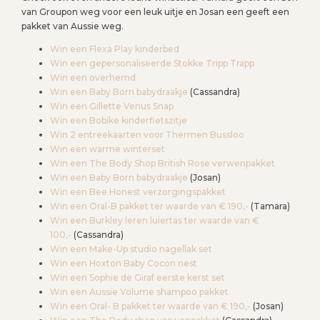
van Groupon weg voor een leuk uitje en Josan een geeft een
pakket van Aussie weg.
Win een Flexa Play kinderbed
Win een gepersonaliseerde Stokke Tripp Trapp
Win een overhemd
Win een Baby Born babydraakje
(Cassandra)
Win een Gillette Venus Snap
Win een Bobike kinderfietszitje
Win 2 entreekaarten voor Thermen Bussloo
Win een warme winterset
Win een The Body Shop British Rose verwenpakket
Win een Baby Born babydraakje
(Josan)
Win een Bee Honest verzorgingspakket
Win een Oral-B pakket ter waarde van € 190,-
(Tamara)
Win een Burkley leren luiertas ter waarde van €
100,-
(Cassandra)
Win een Make-Up studio nagellak set
Win een Hoxton Baby Cocon nest
Win een Sophie de Giraf eerste kerst set
Win een Aussie Volume shampoo pakket
Win een Oral- B pakket ter waarde van € 190,-
(Josan)