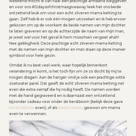
weekend mocht ik van haar een prachtige armband weggeven
en voor ons #12daysofchristmasgiveaway leek het ons beide
ontzettend leuk om voor een echt zilveren mama ketting te
gaan. Zelf heb ik er ook één mogen uitzoeken en ik heb ervoor
gekozen om op de voorkant de beide namen van mijn dochter
te laten graveren en op de achterzijde de naam van mijn man,
je weet wel voor het geval ik hem misschien vergeet ahah!
Nee gekkigheid. Deze prachtige echt zilveren mama ketting
met de namen van mijn dochter en man staan op deze manier
symbool voor hele gezin.
Omdat ik nu best veel werk, waar hopelijk binnenkort
verandering in komt, is het toch fijn om ze zo docht bij mij te
mogen dragen. Aan de hanger vind je ook een prachtige witte
zoetwater parel. Dat geeft de echt zilveren mama ketting net
even die extra oempf die hij nodig heeft. De namen worden
met de hand gegraveerd en is daarnaast een ontzettend
bijzonder cadeau voor onder de kerstboom (bekijk deze gave
kerstcollectie
even), of als
kraamcadeau
gewoon om mama
even te verwennen.