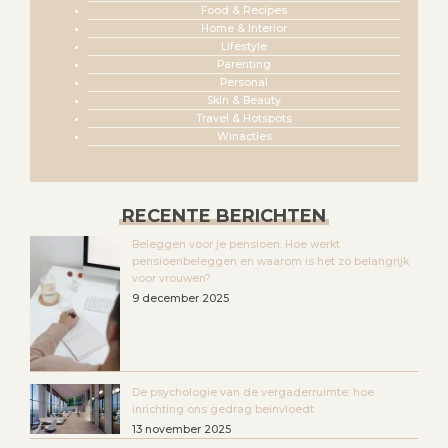
Food & Recipes
Home & Interior
Lifestyle
Parenting
Personal
Skin & Beauty
Travel & Hotspots
Winacties
RECENTE BERICHTEN
Beleggen voor je pensioen. Hoe werkt
pensioenbeleggen en waarom is het zo belangrijk
voor vrouwen?
9 december 2025
De psychologie van de vergaderruimte: hoe
inrichting ons gedrag beïnvloedt
13 november 2025