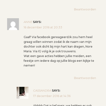
Beantwoorden
ANNE
SAYS:
16 december 2016 at 20:33
Gaaf! Via facebook gereageerd.Ik zou hem heel
graag willen winnen zodat ik de naam van mijn
dochter ook dicht bij mijn hart kan dragen, Nore
Maria. Via IG volg ik je ook trouwens.
Wat een gave acties hebben jullie meiden, een
feestje om iedere dag op jullie blogs een kijkje te
nemen!
Beantwoorden
CASSANDRA
SAYS:
17 december 2016 at 14:36
Ahhhh Dat is lief meis, we hebben er ook