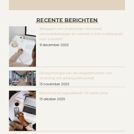
RECENTE BERICHTEN
Beleggen voor je pensioen. Hoe werkt
pensioenbeleggen en waarom is het zo belangrijk
voor vrouwen?
9 december 2025
De psychologie van de vergaderruimte: hoe
inrichting ons gedrag beïnvloedt
13 november 2025
Mailchimp te ingewikkeld? Dit werkt beter
13 oktober 2025