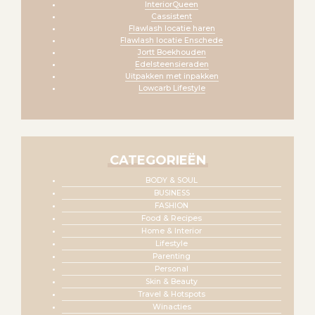
InteriorQueen
Cassistent
Flawlash locatie haren
Flawlash locatie Enschede
Jortt Boekhouden
Edelsteensieraden
Uitpakken met inpakken
Lowcarb Lifestyle
CATEGORIEËN
BODY & SOUL
BUSINESS
FASHION
Food & Recipes
Home & Interior
Lifestyle
Parenting
Personal
Skin & Beauty
Travel & Hotspots
Winacties