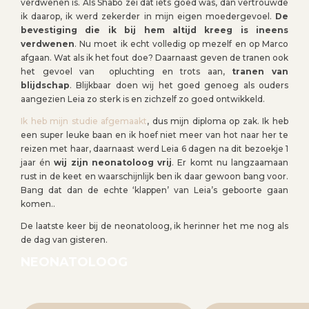
verdwenen is. Als Shabo zei dat iets goed was, dan vertrouwde
ik daarop, ik werd zekerder in mijn eigen moedergevoel.
De
bevestiging die ik bij hem altijd kreeg is ineens
verdwenen
. Nu moet ik echt volledig op mezelf en op Marco
afgaan. Wat als ik het fout doe? Daarnaast geven de tranen ook
het gevoel van opluchting en trots aan,
tranen van
blijdschap
. Blijkbaar doen wij het goed genoeg als ouders
aangezien Leia zo sterk is en zichzelf zo goed ontwikkeld.
Ik heb mijn studie afgemaakt
, dus mijn diploma op zak. Ik heb
een super leuke baan en ik hoef niet meer van hot naar her te
reizen met haar, daarnaast werd Leia 6 dagen na dit bezoekje 1
jaar én
wij zijn neonatoloog vrij
. Er komt nu langzaamaan
rust in de keet en waarschijnlijk ben ik daar gewoon bang voor.
Bang dat dan de echte ‘klappen’ van Leia’s geboorte gaan
komen..
De laatste keer bij de neonatoloog, ik herinner het me nog als
de dag van gisteren.
NEONATOLOOG