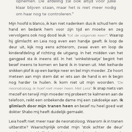
opnemen. De afdeling zal ook altijd voor jullie
klaar blijven staan, maar het is niet meer nodig
om haar nog te controleren.”
Mijn hoofd is blanco, ik kan niet nadenken dus ik schud hem de
hand en bedank hem voor zijn tijd en moeite en zeg
vervolgens ook nog dood leuk
“tot de volgende keer!”
. Waarop
hij glimlacht en Leia nog even een handje geeft. Ik loop de
deur uit, kijk nog eens achterom, zwaai even en loop de
kinderafdeling af richting de uitgang. In het midden van het
gangpad sta ik ineens stil. In het ‘winkelstraatje’ begint het
besef ineens te komen en barst ik in tranen uit. Met keiharde
snikken plof ik op een bankje neer en bel mijn moeder. Ze hoort
meteen aan mijn stem dat er iets aan de hand is en ik begin
nog harder te huilen. Ik kom niet uit mijn woorden.
“De
neonatoloog, ik hoef niet meer heen. Met Leia”.
Ik snap niets van
mezelf en terwijl mijn moeder mij probeert te kalmeren aan de
telefoon, reikt een onbekende dame mij een zakdoekje aan.
Ik
glimlach door mijn tranen heen
en besef nu heel goed wat
dokter Shabo mij heeft duidelijk gemaakt.
Leia hoeft niet meer naar de neonatoloog. Waarom ik in tranen
uitbarstte? Waarschijnlijk omdat mijn ‘stok achter de deur’