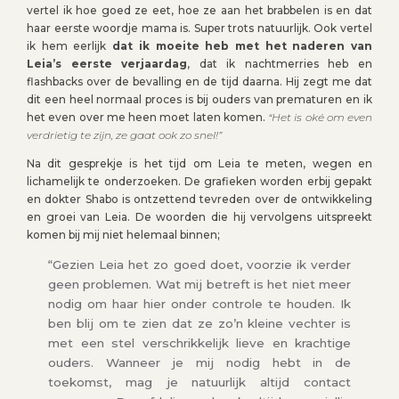
vertel ik hoe goed ze eet, hoe ze aan het brabbelen is en dat
haar eerste woordje mama is. Super trots natuurlijk. Ook vertel
ik hem eerlijk
dat ik moeite heb met het naderen van
Leia’s eerste verjaardag
, dat ik nachtmerries heb en
flashbacks over de bevalling en de tijd daarna. Hij zegt me dat
dit een heel normaal proces is bij ouders van prematuren en ik
het even over me heen moet laten komen.
“Het is oké om even
verdrietig te zijn, ze gaat ook zo snel!”
Na dit gesprekje is het tijd om Leia te meten, wegen en
lichamelijk te onderzoeken. De grafieken worden erbij gepakt
en dokter Shabo is ontzettend tevreden over de ontwikkeling
en groei van Leia. De woorden die hij vervolgens uitspreekt
komen bij mij niet helemaal binnen;
“Gezien Leia het zo goed doet, voorzie ik verder
geen problemen. Wat mij betreft is het niet meer
nodig om haar hier onder controle te houden. Ik
ben blij om te zien dat ze zo’n kleine vechter is
met een stel verschrikkelijk lieve en krachtige
ouders. Wanneer je mij nodig hebt in de
toekomst, mag je natuurlijk altijd contact