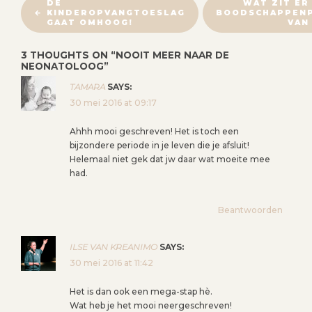
B
DE
WAT ZIT ER
KINDEROPVANGTOESLAG
BOODSCHAPPEN
E
GAAT OMHOOG!
VAN
R
I
3 THOUGHTS ON “
NOOIT MEER NAAR DE
NEONATOLOOG
”
C
H
TAMARA
SAYS:
T
30 mei 2016 at 09:17
N
Ahhh mooi geschreven! Het is toch een
A
bijzondere periode in je leven die je afsluit!
V
Helemaal niet gek dat jw daar wat moeite mee
I
had.
G
A
Beantwoorden
T
I
ILSE VAN KREANIMO
SAYS:
E
30 mei 2016 at 11:42
Het is dan ook een mega-stap hè.
Wat heb je het mooi neergeschreven!