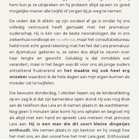
hem kun je ze uitspreken en hij probeert altijd op een zo goed
mogelijke manier alle twijfel of zorgen bij je weg te nemen.
De reden dat ik alléén op zijn oordeel af ga is omdat hij ons
volledig vertrouwd heeft gemaakt met het prematuur
ouderschap. Hij is één van de beste neonatologen die in ons
ziekenhuis rondloopt en
no offense
, maar het consultatiebureau
hield nooit echt goed rekening met het feit dat Leia prematuur
en dysmatuur geboren is, ze zaten dus altijd te zeuren over
haar lengte en gewicht. Gelukkig is dat inmiddels wel
verandert, maar in het begin was dit voor ons als jonge ouders
ontzettend frustrerend en
het maakte mij ook heel erg
onzeker
waardoor ik de hele dagen aan mijn eigen kunnen als
moeder zat te twijfelen.
Die bewuste donderdag, 1 oktober liepen wij de kinderafdeling
op en zag ik al dat zijn kamerdeur open stond. Hij was nog druk
aan de telefoon dus Leia en ik namen plaats in de wachtkamer.
Nog geen 5 minuten later komt hij ons ophalen en begroet mij
als altijd met een hand en spreekt Leia meteen met princess
Leia aan.
Hij is een man die dit soort kleine dingetjes
onthoudt.
We nemen plaats in zijn kantoor en hij vraagt hoe
het met ons, en dan vooral hoe het met Leia gaat. Enthousiast