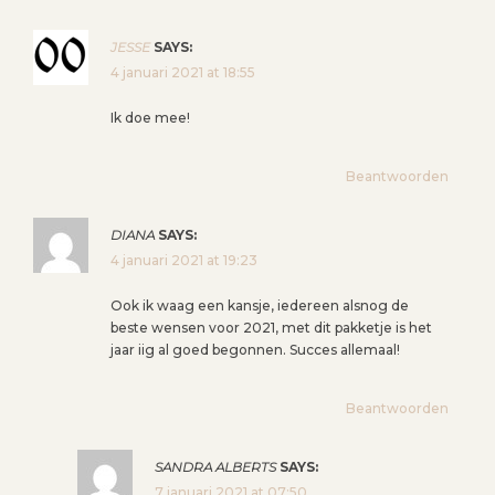
A
T
JESSE
SAYS:
4 januari 2021 at 18:55
I
E
Ik doe mee!
Beantwoorden
DIANA
SAYS:
4 januari 2021 at 19:23
Ook ik waag een kansje, iedereen alsnog de
beste wensen voor 2021, met dit pakketje is het
jaar iig al goed begonnen. Succes allemaal!
Beantwoorden
SANDRA ALBERTS
SAYS:
7 januari 2021 at 07:50