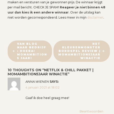
maken en versturen van je gewonnen prijs. De winnaar krijgt
per mail bericht. CHECK JE SPAM!
Reageer je niet binnen 48
uur dan kies ik een andere winnaar
. Over de uitslag kan
niet worden gecorrespondeerd. Lees meer in mijn
disclaimer
.
B
VAN BLOG
HET
NAAR BEDRIJF
KLEURENMONSTER
E
: HOERA!
BORDSPEL REVIEW |
R
MOMAMBITION
MOMAMBITION5JAAR
5 JAAR!
WINACTIE
I
C
10 THOUGHTS ON “
NETFLIX & CHILL PAKKET |
H
MOMAMBITION5JAAR WINACTIE
”
T
ANNA WIENEN
SAYS:
N
4 januari 2021 at 18:02
A
Gaaf ik doe heel graag mee!
V
I
Beantwoorden
G