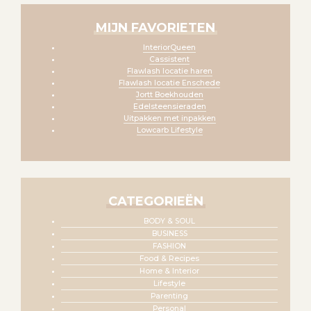
MIJN FAVORIETEN
InteriorQueen
Cassistent
Flawlash locatie haren
Flawlash locatie Enschede
Jortt Boekhouden
Edelsteensieraden
Uitpakken met inpakken
Lowcarb Lifestyle
CATEGORIEËN
BODY & SOUL
BUSINESS
FASHION
Food & Recipes
Home & Interior
Lifestyle
Parenting
Personal