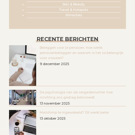
Skin & Beauty
Travel & Hotspots
Winacties
RECENTE BERICHTEN
Beleggen voor je pensioen. Hoe werkt
pensioenbeleggen en waarom is het zo belangrijk
voor vrouwen?
9 december 2025
De psychologie van de vergaderruimte: hoe
inrichting ons gedrag beïnvloedt
13 november 2025
Mailchimp te ingewikkeld? Dit werkt beter
13 oktober 2025