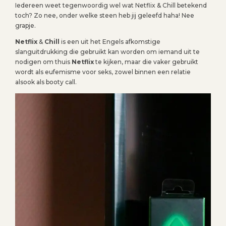
Iedereen weet tegenwoordig wel wat Netflix & Chill betekend
toch? Zo nee, onder welke steen heb jij geleefd haha! Nee
grapje.
Netflix
&
Chill
is een uit het Engels afkomstige
slanguitdrukking die gebruikt kan worden om iemand uit te
nodigen om thuis
Netflix
te kijken, maar die vaker gebruikt
wordt als eufemisme voor seks, zowel binnen een relatie
alsook als booty call.